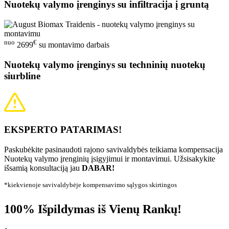
Nuotekų valymo įrenginys su infiltracija į gruntą
nuo
€
2699
su montavimo darbais
Nuotekų valymo įrenginys su techninių nuotekų
siurbline
EKSPERTO PATARIMAS!
Paskubėkite pasinaudoti rajono savivaldybės teikiama kompensacija
Nuotekų valymo įrenginių įsigyjimui ir montavimui. Užsisakykite
išsamią konsultaciją jau
DABAR!
*kiekvienoje savivaldybėje kompensavimo sąlygos skirtingos
100% Išpildymas iš Vienų Rankų!