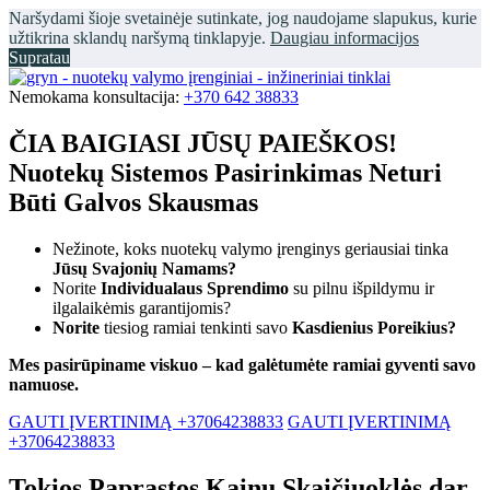
Naršydami šioje svetainėje sutinkate, jog naudojame slapukus, kurie
užtikrina sklandų naršymą tinklapyje.
Daugiau informacijos
Supratau
Nemokama konsultacija:
+370 642 38833
ČIA BAIGIASI JŪSŲ PAIEŠKOS!
Nuotekų Sistemos Pasirinkimas Neturi
Būti Galvos Skausmas
Nežinote, koks nuotekų valymo įrenginys geriausiai tinka
Jūsų Svajonių Namams?
Norite
Individualaus Sprendimo
su pilnu išpildymu ir
ilgalaikėmis garantijomis?
Norite
tiesiog ramiai tenkinti savo
Kasdienius Poreikius?
Mes pasirūpiname viskuo – kad galėtumėte ramiai gyventi savo
namuose.
GAUTI ĮVERTINIMĄ +37064238833
GAUTI ĮVERTINIMĄ
+37064238833
Tokios Paprastos Kainų Skaičiuoklės dar