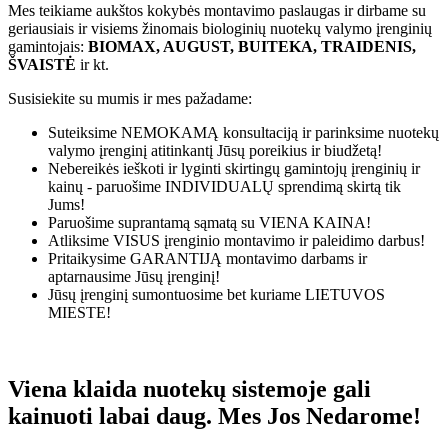
Mes teikiame aukštos kokybės montavimo paslaugas ir dirbame su
geriausiais ir visiems žinomais biologinių nuotekų valymo įrenginių
gamintojais:
BIOMAX, AUGUST, BUITEKA, TRAIDENIS,
ŠVAISTĖ
ir kt.
Susisiekite su mumis ir mes pažadame:
Suteiksime
NEMOKAMĄ
konsultaciją ir parinksime nuotekų
valymo įrenginį atitinkantį Jūsų poreikius ir biudžetą!
Nebereikės ieškoti ir lyginti skirtingų gamintojų įrenginių ir
kainų - paruošime
INDIVIDUALŲ
sprendimą skirtą tik
Jums!
Paruošime suprantamą sąmatą su
VIENA KAINA!
Atliksime
VISUS
įrenginio montavimo ir paleidimo darbus!
Pritaikysime
GARANTIJĄ
montavimo darbams ir
aptarnausime Jūsų įrenginį!
Jūsų įrenginį sumontuosime bet kuriame
LIETUVOS
MIESTE!
Viena klaida nuotekų sistemoje gali
kainuoti labai daug. Mes Jos Nedarome!