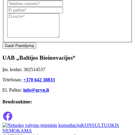
Gauti Pasiūlymą
UAB „Baltijos Bioinovacijos“
Įm. kodas: 302514537
Telefonas:
+370 642 38833
El. Paštas:
info@gryn.lt
Bendraukime:
KONSULTUOKIS
NEMOKAMA