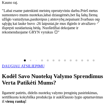
Kauno raj.
K
"Labai esame patenkinti meistrų operatyviniu darbu.Prieš metus
"
sumontavo mums nuotekas,labai dziaugėmės,bet šią šaltą žiemą
l
užšąlo vamzdynas,pasikreipus į atstovybę,nepaisant žvarbaus oro
R
sąlygų kai lauke buvo -26 laipsniai,jie mus išgirdo ir atvažiavo
išspręsti susidariusią bėdą. Nuoširdžiai dekojame ir
rekomenduojame GRYN vyrukus 🙂"
DAUGIAU ATSILIEPIMŲ
Kodėl Savo Nuotekų Valymo Sprendimus
Verta Patikėti Mums?
Ilgametė patirtis, didelis nuotekų valymo įrenginių pasirinkimas,
sertifikuota kokybiška produkcija ir aukščiausio lygio aptarnavimas
iš
vienų rankų!