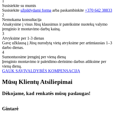
1
Susisiekite su mumis
Susisiekite
užpildydami formą
arba paskambinkite
+370 642 38833
2
Nemokama konsultacija
Atsakysime į visus Jūsų klausimus ir pateiksime nuotekų valymo
įrenginio ir montavimo darbų kainą.
3
Atvyksime per 1-3 dienas
Gavę užklausą į Jūsų nurodytą vietą atvyksime per artimiausias 1–3
darbo dienas.
4
Sumontuosime įrenginį per vieną dieną
Įrenginio montavimo ir paleidimo-derinimo darbus atliksime per
vieną dieną.
GAUK SAVIVALDYBĖS KOMPENSACIJĄ
Mūsų
Klientų
Atsiliepimai
Dėkojame, kad renkatės mūsų paslaugas!
Gintarė