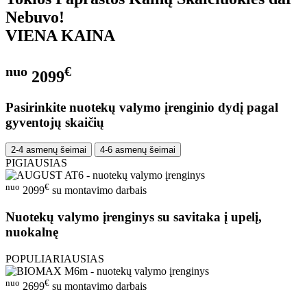
Nebuvo!
VIENA KAINA
nuo
€
2099
Pasirinkite nuotekų valymo įrenginio dydį pagal
gyventojų skaičių
2-4 asmenų šeimai
4-6 asmenų šeimai
PIGIAUSIAS
nuo
€
2099
su montavimo darbais
Nuotekų valymo įrenginys su savitaka į upelį,
nuokalnę
POPULIARIAUSIAS
nuo
€
2699
su montavimo darbais