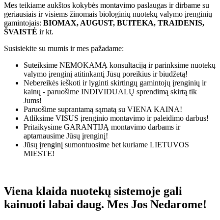
Mes teikiame aukštos kokybės montavimo paslaugas ir dirbame su
geriausiais ir visiems žinomais biologinių nuotekų valymo įrenginių
gamintojais:
BIOMAX, AUGUST, BUITEKA, TRAIDENIS,
ŠVAISTĖ
ir kt.
Susisiekite su mumis ir mes pažadame:
Suteiksime
NEMOKAMĄ
konsultaciją ir parinksime nuotekų
valymo įrenginį atitinkantį Jūsų poreikius ir biudžetą!
Nebereikės ieškoti ir lyginti skirtingų gamintojų įrenginių ir
kainų - paruošime
INDIVIDUALŲ
sprendimą skirtą tik
Jums!
Paruošime suprantamą sąmatą su
VIENA KAINA!
Atliksime
VISUS
įrenginio montavimo ir paleidimo darbus!
Pritaikysime
GARANTIJĄ
montavimo darbams ir
aptarnausime Jūsų įrenginį!
Jūsų įrenginį sumontuosime bet kuriame
LIETUVOS
MIESTE!
Viena klaida nuotekų sistemoje gali
kainuoti labai daug. Mes Jos Nedarome!