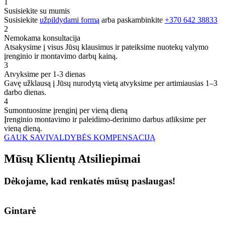
1
Susisiekite su mumis
Susisiekite
užpildydami formą
arba paskambinkite
+370 642 38833
2
Nemokama konsultacija
Atsakysime į visus Jūsų klausimus ir pateiksime nuotekų valymo
įrenginio ir montavimo darbų kainą.
3
Atvyksime per 1-3 dienas
Gavę užklausą į Jūsų nurodytą vietą atvyksime per artimiausias 1–3
darbo dienas.
4
Sumontuosime įrenginį per vieną dieną
Įrenginio montavimo ir paleidimo-derinimo darbus atliksime per
vieną dieną.
GAUK SAVIVALDYBĖS KOMPENSACIJĄ
Mūsų
Klientų
Atsiliepimai
Dėkojame, kad renkatės mūsų paslaugas!
Gintarė