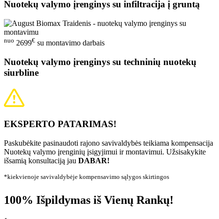
Nuotekų valymo įrenginys su infiltracija į gruntą
nuo
€
2699
su montavimo darbais
Nuotekų valymo įrenginys su techninių nuotekų
siurbline
EKSPERTO PATARIMAS!
Paskubėkite pasinaudoti rajono savivaldybės teikiama kompensacija
Nuotekų valymo įrenginių įsigyjimui ir montavimui. Užsisakykite
išsamią konsultaciją jau
DABAR!
*kiekvienoje savivaldybėje kompensavimo sąlygos skirtingos
100% Išpildymas iš Vienų Rankų!