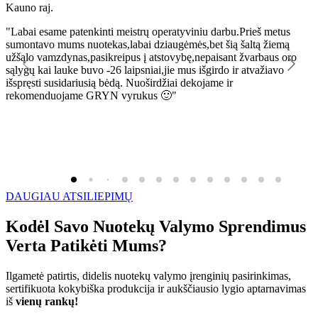
Kauno raj.
K
"Labai esame patenkinti meistrų operatyviniu darbu.Prieš metus
"
sumontavo mums nuotekas,labai dziaugėmės,bet šią šaltą žiemą
l
užšąlo vamzdynas,pasikreipus į atstovybę,nepaisant žvarbaus oro
R
sąlygų kai lauke buvo -26 laipsniai,jie mus išgirdo ir atvažiavo
išspręsti susidariusią bėdą. Nuoširdžiai dekojame ir
rekomenduojame GRYN vyrukus 🙂"
DAUGIAU ATSILIEPIMŲ
Kodėl Savo Nuotekų Valymo Sprendimus
Verta Patikėti Mums?
Ilgametė patirtis, didelis nuotekų valymo įrenginių pasirinkimas,
sertifikuota kokybiška produkcija ir aukščiausio lygio aptarnavimas
iš
vienų rankų!