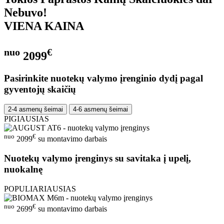
Nebuvo!
VIENA KAINA
nuo
€
2099
Pasirinkite nuotekų valymo įrenginio dydį pagal
gyventojų skaičių
2-4 asmenų šeimai
4-6 asmenų šeimai
PIGIAUSIAS
nuo
€
2099
su montavimo darbais
Nuotekų valymo įrenginys su savitaka į upelį,
nuokalnę
POPULIARIAUSIAS
nuo
€
2699
su montavimo darbais