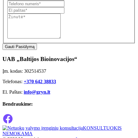
Gauti Pasiūlymą
UAB „Baltijos Bioinovacijos“
Įm. kodas: 302514537
Telefonas:
+370 642 38833
El. Paštas:
info@gryn.lt
Bendraukime:
KONSULTUOKIS
NEMOKAMA