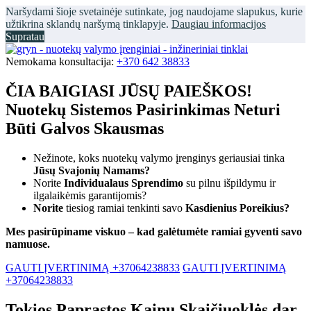
Naršydami šioje svetainėje sutinkate, jog naudojame slapukus, kurie
užtikrina sklandų naršymą tinklapyje.
Daugiau informacijos
Supratau
Nemokama konsultacija:
+370 642 38833
ČIA BAIGIASI JŪSŲ PAIEŠKOS!
Nuotekų Sistemos Pasirinkimas Neturi
Būti Galvos Skausmas
Nežinote, koks nuotekų valymo įrenginys geriausiai tinka
Jūsų Svajonių Namams?
Norite
Individualaus Sprendimo
su pilnu išpildymu ir
ilgalaikėmis garantijomis?
Norite
tiesiog ramiai tenkinti savo
Kasdienius Poreikius?
Mes pasirūpiname viskuo – kad galėtumėte ramiai gyventi savo
namuose.
GAUTI ĮVERTINIMĄ +37064238833
GAUTI ĮVERTINIMĄ
+37064238833
Tokios Paprastos Kainų Skaičiuoklės dar