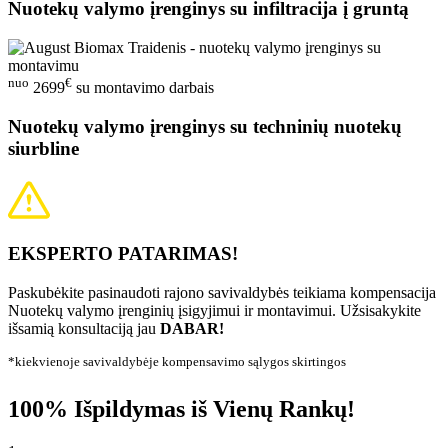
Nuotekų valymo įrenginys su infiltracija į gruntą
nuo
€
2699
su montavimo darbais
Nuotekų valymo įrenginys su techninių nuotekų
siurbline
EKSPERTO PATARIMAS!
Paskubėkite pasinaudoti rajono savivaldybės teikiama kompensacija
Nuotekų valymo įrenginių įsigyjimui ir montavimui. Užsisakykite
išsamią konsultaciją jau
DABAR!
*kiekvienoje savivaldybėje kompensavimo sąlygos skirtingos
100% Išpildymas iš Vienų Rankų!