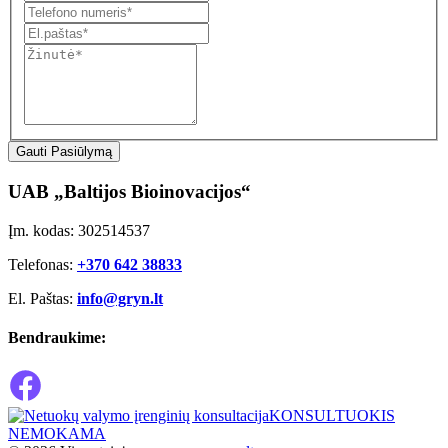
Gauti Pasiūlymą
UAB „Baltijos Bioinovacijos“
Įm. kodas: 302514537
Telefonas:
+370 642 38833
El. Paštas:
info@gryn.lt
Bendraukime:
KONSULTUOKIS
NEMOKAMA