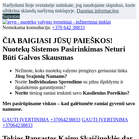
Naršydami šioje svetainėje sutinkate, jog naudojame slapukus, kurie
užtikrina sklandų naršymą tinklapyje.
Daugiau informacijos
Supratau
Nemokama konsultacija:
+370 642 38833
ČIA BAIGIASI JŪSŲ PAIEŠKOS!
Nuotekų Sistemos Pasirinkimas Neturi
Būti Galvos Skausmas
Nežinote, koks nuotekų valymo įrenginys geriausiai tinka
Jūsų Svajonių Namams?
Norite
Individualaus Sprendimo
su pilnu išpildymu ir
ilgalaikėmis garantijomis?
Norite
tiesiog ramiai tenkinti savo
Kasdienius Poreikius?
Mes pasirūpiname viskuo – kad galėtumėte ramiai gyventi savo
namuose.
GAUTI ĮVERTINIMĄ +37064238833
GAUTI ĮVERTINIMĄ
+37064238833
Tokios Paprastos Kainų Skaičiuoklės dar