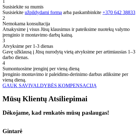
1
Susisiekite su mumis
Susisiekite
užpildydami formą
arba paskambinkite
+370 642 38833
2
Nemokama konsultacija
Atsakysime į visus Jūsų klausimus ir pateiksime nuotekų valymo
įrenginio ir montavimo darbų kainą.
3
Atvyksime per 1-3 dienas
Gavę užklausą į Jūsų nurodytą vietą atvyksime per artimiausias 1–3
darbo dienas.
4
Sumontuosime įrenginį per vieną dieną
Įrenginio montavimo ir paleidimo-derinimo darbus atliksime per
vieną dieną.
GAUK SAVIVALDYBĖS KOMPENSACIJĄ
Mūsų
Klientų
Atsiliepimai
Dėkojame, kad renkatės mūsų paslaugas!
Gintarė