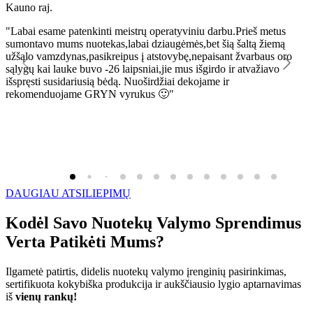
Kauno raj.
K
"Labai esame patenkinti meistrų operatyviniu darbu.Prieš metus
"
sumontavo mums nuotekas,labai dziaugėmės,bet šią šaltą žiemą
l
užšąlo vamzdynas,pasikreipus į atstovybę,nepaisant žvarbaus oro
R
sąlygų kai lauke buvo -26 laipsniai,jie mus išgirdo ir atvažiavo
išspręsti susidariusią bėdą. Nuoširdžiai dekojame ir
rekomenduojame GRYN vyrukus 🙂"
DAUGIAU ATSILIEPIMŲ
Kodėl Savo Nuotekų Valymo Sprendimus
Verta Patikėti Mums?
Ilgametė patirtis, didelis nuotekų valymo įrenginių pasirinkimas,
sertifikuota kokybiška produkcija ir aukščiausio lygio aptarnavimas
iš
vienų rankų!