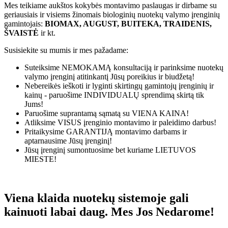
Mes teikiame aukštos kokybės montavimo paslaugas ir dirbame su
geriausiais ir visiems žinomais biologinių nuotekų valymo įrenginių
gamintojais:
BIOMAX, AUGUST, BUITEKA, TRAIDENIS,
ŠVAISTĖ
ir kt.
Susisiekite su mumis ir mes pažadame:
Suteiksime
NEMOKAMĄ
konsultaciją ir parinksime nuotekų
valymo įrenginį atitinkantį Jūsų poreikius ir biudžetą!
Nebereikės ieškoti ir lyginti skirtingų gamintojų įrenginių ir
kainų - paruošime
INDIVIDUALŲ
sprendimą skirtą tik
Jums!
Paruošime suprantamą sąmatą su
VIENA KAINA!
Atliksime
VISUS
įrenginio montavimo ir paleidimo darbus!
Pritaikysime
GARANTIJĄ
montavimo darbams ir
aptarnausime Jūsų įrenginį!
Jūsų įrenginį sumontuosime bet kuriame
LIETUVOS
MIESTE!
Viena klaida nuotekų sistemoje gali
kainuoti labai daug. Mes Jos Nedarome!