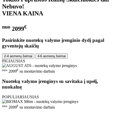
Nebuvo!
VIENA KAINA
nuo
€
2099
Pasirinkite nuotekų valymo įrenginio dydį pagal
gyventojų skaičių
2-4 asmenų šeimai
4-6 asmenų šeimai
PIGIAUSIAS
nuo
€
2099
su montavimo darbais
Nuotekų valymo įrenginys su savitaka į upelį,
nuokalnę
POPULIARIAUSIAS
nuo
€
2699
su montavimo darbais