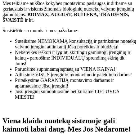
Mes teikiame aukštos kokybės montavimo paslaugas ir dirbame su
geriausiais ir visiems žinomais biologinių nuotekų valymo įrenginių
gamintojais:
BIOMAX, AUGUST, BUITEKA, TRAIDENIS,
ŠVAISTĖ
ir kt.
Susisiekite su mumis ir mes pažadame:
Suteiksime
NEMOKAMĄ
konsultaciją ir parinksime nuotekų
valymo įrenginį atitinkantį Jūsų poreikius ir biudžetą!
Nebereikės ieškoti ir lyginti skirtingų gamintojų įrenginių ir
kainų - paruošime
INDIVIDUALŲ
sprendimą skirtą tik
Jums!
Paruošime suprantamą sąmatą su
VIENA KAINA!
Atliksime
VISUS
įrenginio montavimo ir paleidimo darbus!
Pritaikysime
GARANTIJĄ
montavimo darbams ir
aptarnausime Jūsų įrenginį!
Jūsų įrenginį sumontuosime bet kuriame
LIETUVOS
MIESTE!
Viena klaida nuotekų sistemoje gali
kainuoti labai daug. Mes Jos Nedarome!