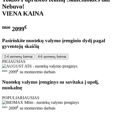
Nebuvo!
VIENA KAINA
nuo
€
2099
Pasirinkite nuotekų valymo įrenginio dydį pagal
gyventojų skaičių
2-4 asmenų šeimai
4-6 asmenų šeimai
PIGIAUSIAS
nuo
€
2099
su montavimo darbais
Nuotekų valymo įrenginys su savitaka į upelį,
nuokalnę
POPULIARIAUSIAS
nuo
€
2699
su montavimo darbais