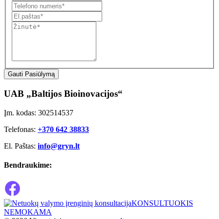
Gauti Pasiūlymą
UAB „Baltijos Bioinovacijos“
Įm. kodas: 302514537
Telefonas:
+370 642 38833
El. Paštas:
info@gryn.lt
Bendraukime:
KONSULTUOKIS
NEMOKAMA