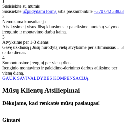
1
Susisiekite su mumis
Susisiekite
užpildydami formą
arba paskambinkite
+370 642 38833
2
Nemokama konsultacija
Atsakysime į visus Jūsų klausimus ir pateiksime nuotekų valymo
įrenginio ir montavimo darbų kainą.
3
Atvyksime per 1-3 dienas
Gavę užklausą į Jūsų nurodytą vietą atvyksime per artimiausias 1–3
darbo dienas.
4
Sumontuosime įrenginį per vieną dieną
Įrenginio montavimo ir paleidimo-derinimo darbus atliksime per
vieną dieną.
GAUK SAVIVALDYBĖS KOMPENSACIJĄ
Mūsų
Klientų
Atsiliepimai
Dėkojame, kad renkatės mūsų paslaugas!
Gintarė