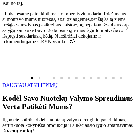
Kauno raj.
K
"Labai esame patenkinti meistrų operatyviniu darbu.Prieš metus
"
sumontavo mums nuotekas,labai dziaugėmės,bet šią šaltą žiemą
l
užšąlo vamzdynas,pasikreipus į atstovybę,nepaisant žvarbaus oro
R
sąlygų kai lauke buvo -26 laipsniai,jie mus išgirdo ir atvažiavo
išspręsti susidariusią bėdą. Nuoširdžiai dekojame ir
rekomenduojame GRYN vyrukus 🙂"
DAUGIAU ATSILIEPIMŲ
Kodėl Savo Nuotekų Valymo Sprendimus
Verta Patikėti Mums?
Ilgametė patirtis, didelis nuotekų valymo įrenginių pasirinkimas,
sertifikuota kokybiška produkcija ir aukščiausio lygio aptarnavimas
iš
vienų rankų!