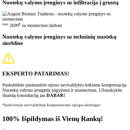
Nuotekų valymo įrenginys su infiltracija į gruntą
nuo
€
2699
su montavimo darbais
Nuotekų valymo įrenginys su techninių nuotekų
siurbline
EKSPERTO PATARIMAS!
Paskubėkite pasinaudoti rajono savivaldybės teikiama kompensacija
Nuotekų valymo įrenginių įsigyjimui ir montavimui. Užsisakykite
išsamią konsultaciją jau
DABAR!
*kiekvienoje savivaldybėje kompensavimo sąlygos skirtingos
100% Išpildymas iš Vienų Rankų!