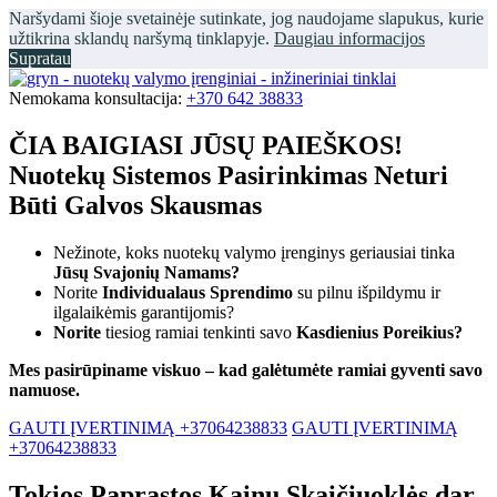
Naršydami šioje svetainėje sutinkate, jog naudojame slapukus, kurie
užtikrina sklandų naršymą tinklapyje.
Daugiau informacijos
Supratau
Nemokama konsultacija:
+370 642 38833
ČIA BAIGIASI JŪSŲ PAIEŠKOS!
Nuotekų Sistemos Pasirinkimas Neturi
Būti Galvos Skausmas
Nežinote, koks nuotekų valymo įrenginys geriausiai tinka
Jūsų Svajonių Namams?
Norite
Individualaus Sprendimo
su pilnu išpildymu ir
ilgalaikėmis garantijomis?
Norite
tiesiog ramiai tenkinti savo
Kasdienius Poreikius?
Mes pasirūpiname viskuo – kad galėtumėte ramiai gyventi savo
namuose.
GAUTI ĮVERTINIMĄ +37064238833
GAUTI ĮVERTINIMĄ
+37064238833
Tokios Paprastos Kainų Skaičiuoklės dar