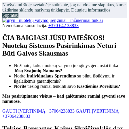
Naršydami šioje svetainėje sutinkate, jog naudojame slapukus, kurie
užtikrina sklandų naršymą tinklapyje.
Daugiau informacijos
Supratau
Nemokama konsultacija:
+370 642 38833
ČIA BAIGIASI JŪSŲ PAIEŠKOS!
Nuotekų Sistemos Pasirinkimas Neturi
Būti Galvos Skausmas
Nežinote, koks nuotekų valymo įrenginys geriausiai tinka
Jūsų Svajonių Namams?
Norite
Individualaus Sprendimo
su pilnu išpildymu ir
ilgalaikėmis garantijomis?
Norite
tiesiog ramiai tenkinti savo
Kasdienius Poreikius?
Mes pasirūpiname viskuo – kad galėtumėte ramiai gyventi savo
namuose.
GAUTI ĮVERTINIMĄ +37064238833
GAUTI ĮVERTINIMĄ
+37064238833
Tokios Paprastos Kainų Skaičiuoklės dar