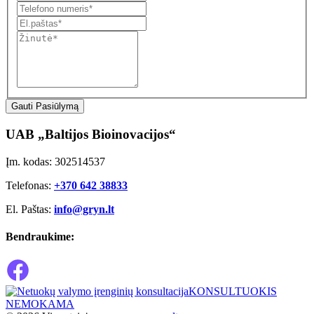
Gauti Pasiūlymą
UAB „Baltijos Bioinovacijos“
Įm. kodas: 302514537
Telefonas:
+370 642 38833
El. Paštas:
info@gryn.lt
Bendraukime:
KONSULTUOKIS
NEMOKAMA