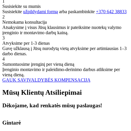
1
Susisiekite su mumis
Susisiekite
užpildydami formą
arba paskambinkite
+370 642 38833
2
Nemokama konsultacija
Atsakysime į visus Jūsų klausimus ir pateiksime nuotekų valymo
įrenginio ir montavimo darbų kainą.
3
Atvyksime per 1-3 dienas
Gavę užklausą į Jūsų nurodytą vietą atvyksime per artimiausias 1–3
darbo dienas.
4
Sumontuosime įrenginį per vieną dieną
Įrenginio montavimo ir paleidimo-derinimo darbus atliksime per
vieną dieną.
GAUK SAVIVALDYBĖS KOMPENSACIJĄ
Mūsų
Klientų
Atsiliepimai
Dėkojame, kad renkatės mūsų paslaugas!
Gintarė