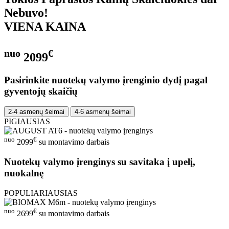
Nebuvo!
VIENA KAINA
nuo
€
2099
Pasirinkite nuotekų valymo įrenginio dydį pagal
gyventojų skaičių
2-4 asmenų šeimai
4-6 asmenų šeimai
PIGIAUSIAS
nuo
€
2099
su montavimo darbais
Nuotekų valymo įrenginys su savitaka į upelį,
nuokalnę
POPULIARIAUSIAS
nuo
€
2699
su montavimo darbais