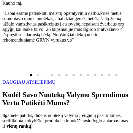
Kauno raj.
K
"Labai esame patenkinti meistrų operatyviniu darbu.Prieš metus
"
sumontavo mums nuotekas,labai dziaugėmės,bet šią šaltą žiemą
l
užšąlo vamzdynas,pasikreipus į atstovybę,nepaisant žvarbaus oro
R
sąlygų kai lauke buvo -26 laipsniai,jie mus išgirdo ir atvažiavo
išspręsti susidariusią bėdą. Nuoširdžiai dekojame ir
rekomenduojame GRYN vyrukus 🙂"
DAUGIAU ATSILIEPIMŲ
Kodėl Savo Nuotekų Valymo Sprendimus
Verta Patikėti Mums?
Ilgametė patirtis, didelis nuotekų valymo įrenginių pasirinkimas,
sertifikuota kokybiška produkcija ir aukščiausio lygio aptarnavimas
iš
vienų rankų!