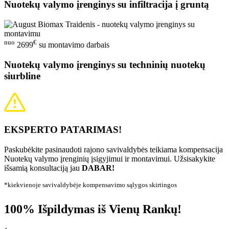
Nuotekų valymo įrenginys su infiltracija į gruntą
nuo
€
2699
su montavimo darbais
Nuotekų valymo įrenginys su techninių nuotekų
siurbline
EKSPERTO PATARIMAS!
Paskubėkite pasinaudoti rajono savivaldybės teikiama kompensacija
Nuotekų valymo įrenginių įsigyjimui ir montavimui. Užsisakykite
išsamią konsultaciją jau
DABAR!
*kiekvienoje savivaldybėje kompensavimo sąlygos skirtingos
100% Išpildymas iš Vienų Rankų!