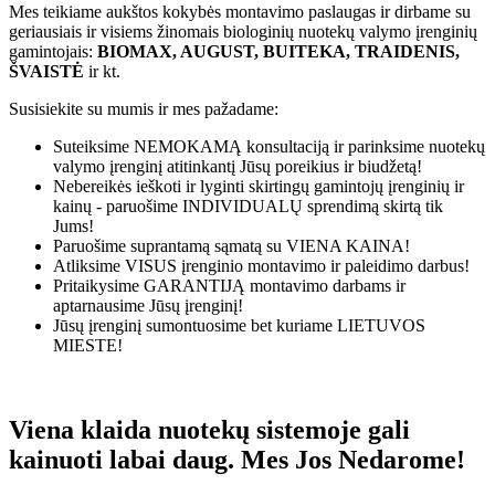
Mes teikiame aukštos kokybės montavimo paslaugas ir dirbame su
geriausiais ir visiems žinomais biologinių nuotekų valymo įrenginių
gamintojais:
BIOMAX, AUGUST, BUITEKA, TRAIDENIS,
ŠVAISTĖ
ir kt.
Susisiekite su mumis ir mes pažadame:
Suteiksime
NEMOKAMĄ
konsultaciją ir parinksime nuotekų
valymo įrenginį atitinkantį Jūsų poreikius ir biudžetą!
Nebereikės ieškoti ir lyginti skirtingų gamintojų įrenginių ir
kainų - paruošime
INDIVIDUALŲ
sprendimą skirtą tik
Jums!
Paruošime suprantamą sąmatą su
VIENA KAINA!
Atliksime
VISUS
įrenginio montavimo ir paleidimo darbus!
Pritaikysime
GARANTIJĄ
montavimo darbams ir
aptarnausime Jūsų įrenginį!
Jūsų įrenginį sumontuosime bet kuriame
LIETUVOS
MIESTE!
Viena klaida nuotekų sistemoje gali
kainuoti labai daug. Mes Jos Nedarome!