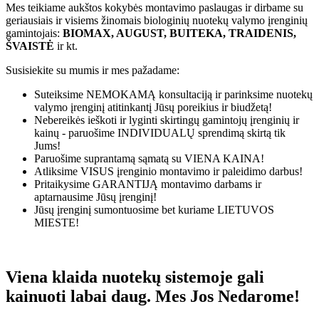
Mes teikiame aukštos kokybės montavimo paslaugas ir dirbame su
geriausiais ir visiems žinomais biologinių nuotekų valymo įrenginių
gamintojais:
BIOMAX, AUGUST, BUITEKA, TRAIDENIS,
ŠVAISTĖ
ir kt.
Susisiekite su mumis ir mes pažadame:
Suteiksime
NEMOKAMĄ
konsultaciją ir parinksime nuotekų
valymo įrenginį atitinkantį Jūsų poreikius ir biudžetą!
Nebereikės ieškoti ir lyginti skirtingų gamintojų įrenginių ir
kainų - paruošime
INDIVIDUALŲ
sprendimą skirtą tik
Jums!
Paruošime suprantamą sąmatą su
VIENA KAINA!
Atliksime
VISUS
įrenginio montavimo ir paleidimo darbus!
Pritaikysime
GARANTIJĄ
montavimo darbams ir
aptarnausime Jūsų įrenginį!
Jūsų įrenginį sumontuosime bet kuriame
LIETUVOS
MIESTE!
Viena klaida nuotekų sistemoje gali
kainuoti labai daug. Mes Jos Nedarome!