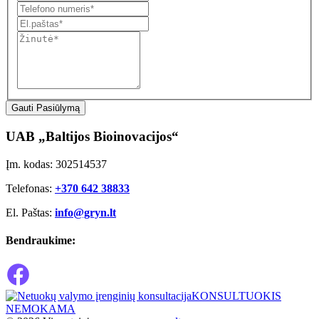
Gauti Pasiūlymą
UAB „Baltijos Bioinovacijos“
Įm. kodas: 302514537
Telefonas:
+370 642 38833
El. Paštas:
info@gryn.lt
Bendraukime:
KONSULTUOKIS
NEMOKAMA