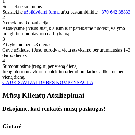
1
Susisiekite su mumis
Susisiekite
užpildydami formą
arba paskambinkite
+370 642 38833
2
Nemokama konsultacija
Atsakysime į visus Jūsų klausimus ir pateiksime nuotekų valymo
įrenginio ir montavimo darbų kainą.
3
Atvyksime per 1-3 dienas
Gavę užklausą į Jūsų nurodytą vietą atvyksime per artimiausias 1–3
darbo dienas.
4
Sumontuosime įrenginį per vieną dieną
Įrenginio montavimo ir paleidimo-derinimo darbus atliksime per
vieną dieną.
GAUK SAVIVALDYBĖS KOMPENSACIJĄ
Mūsų
Klientų
Atsiliepimai
Dėkojame, kad renkatės mūsų paslaugas!
Gintarė