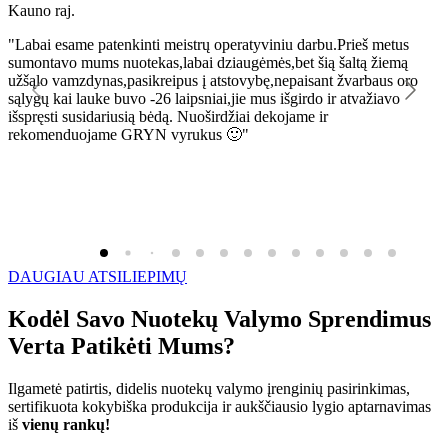
Kauno raj.
K
"Labai esame patenkinti meistrų operatyviniu darbu.Prieš metus
"
sumontavo mums nuotekas,labai dziaugėmės,bet šią šaltą žiemą
l
užšąlo vamzdynas,pasikreipus į atstovybę,nepaisant žvarbaus oro
R
sąlygų kai lauke buvo -26 laipsniai,jie mus išgirdo ir atvažiavo
išspręsti susidariusią bėdą. Nuoširdžiai dekojame ir
rekomenduojame GRYN vyrukus 🙂"
DAUGIAU ATSILIEPIMŲ
Kodėl Savo Nuotekų Valymo Sprendimus
Verta Patikėti Mums?
Ilgametė patirtis, didelis nuotekų valymo įrenginių pasirinkimas,
sertifikuota kokybiška produkcija ir aukščiausio lygio aptarnavimas
iš
vienų rankų!