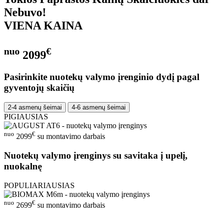
Nebuvo!
VIENA KAINA
nuo
€
2099
Pasirinkite nuotekų valymo įrenginio dydį pagal
gyventojų skaičių
2-4 asmenų šeimai
4-6 asmenų šeimai
PIGIAUSIAS
nuo
€
2099
su montavimo darbais
Nuotekų valymo įrenginys su savitaka į upelį,
nuokalnę
POPULIARIAUSIAS
nuo
€
2699
su montavimo darbais