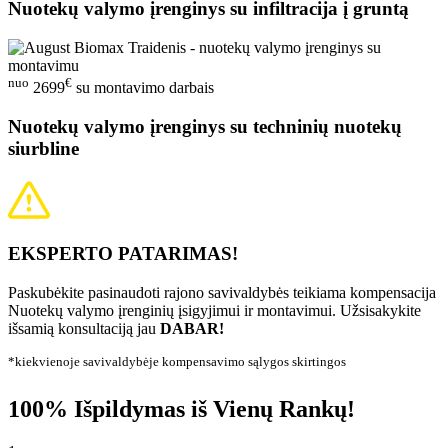
Nuotekų valymo įrenginys su infiltracija į gruntą
nuo
€
2699
su montavimo darbais
Nuotekų valymo įrenginys su techninių nuotekų
siurbline
EKSPERTO PATARIMAS!
Paskubėkite pasinaudoti rajono savivaldybės teikiama kompensacija
Nuotekų valymo įrenginių įsigyjimui ir montavimui. Užsisakykite
išsamią konsultaciją jau
DABAR!
*kiekvienoje savivaldybėje kompensavimo sąlygos skirtingos
100% Išpildymas iš Vienų Rankų!