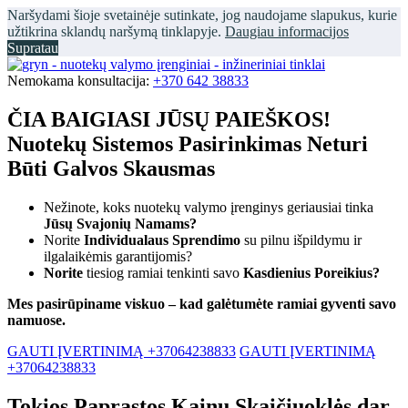
Naršydami šioje svetainėje sutinkate, jog naudojame slapukus, kurie
užtikrina sklandų naršymą tinklapyje.
Daugiau informacijos
Supratau
Nemokama konsultacija:
+370 642 38833
ČIA BAIGIASI JŪSŲ PAIEŠKOS!
Nuotekų Sistemos Pasirinkimas Neturi
Būti Galvos Skausmas
Nežinote, koks nuotekų valymo įrenginys geriausiai tinka
Jūsų Svajonių Namams?
Norite
Individualaus Sprendimo
su pilnu išpildymu ir
ilgalaikėmis garantijomis?
Norite
tiesiog ramiai tenkinti savo
Kasdienius Poreikius?
Mes pasirūpiname viskuo – kad galėtumėte ramiai gyventi savo
namuose.
GAUTI ĮVERTINIMĄ +37064238833
GAUTI ĮVERTINIMĄ
+37064238833
Tokios Paprastos Kainų Skaičiuoklės dar