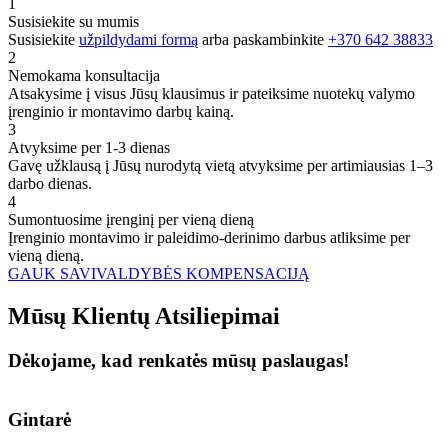
1
Susisiekite su mumis
Susisiekite
užpildydami formą
arba paskambinkite
+370 642 38833
2
Nemokama konsultacija
Atsakysime į visus Jūsų klausimus ir pateiksime nuotekų valymo
įrenginio ir montavimo darbų kainą.
3
Atvyksime per 1-3 dienas
Gavę užklausą į Jūsų nurodytą vietą atvyksime per artimiausias 1–3
darbo dienas.
4
Sumontuosime įrenginį per vieną dieną
Įrenginio montavimo ir paleidimo-derinimo darbus atliksime per
vieną dieną.
GAUK SAVIVALDYBĖS KOMPENSACIJĄ
Mūsų
Klientų
Atsiliepimai
Dėkojame, kad renkatės mūsų paslaugas!
Gintarė