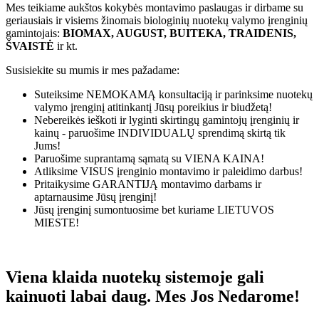
Mes teikiame aukštos kokybės montavimo paslaugas ir dirbame su
geriausiais ir visiems žinomais biologinių nuotekų valymo įrenginių
gamintojais:
BIOMAX, AUGUST, BUITEKA, TRAIDENIS,
ŠVAISTĖ
ir kt.
Susisiekite su mumis ir mes pažadame:
Suteiksime
NEMOKAMĄ
konsultaciją ir parinksime nuotekų
valymo įrenginį atitinkantį Jūsų poreikius ir biudžetą!
Nebereikės ieškoti ir lyginti skirtingų gamintojų įrenginių ir
kainų - paruošime
INDIVIDUALŲ
sprendimą skirtą tik
Jums!
Paruošime suprantamą sąmatą su
VIENA KAINA!
Atliksime
VISUS
įrenginio montavimo ir paleidimo darbus!
Pritaikysime
GARANTIJĄ
montavimo darbams ir
aptarnausime Jūsų įrenginį!
Jūsų įrenginį sumontuosime bet kuriame
LIETUVOS
MIESTE!
Viena klaida nuotekų sistemoje gali
kainuoti labai daug. Mes Jos Nedarome!