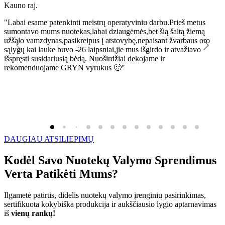
Kauno raj.
K
"Labai esame patenkinti meistrų operatyviniu darbu.Prieš metus
"
sumontavo mums nuotekas,labai dziaugėmės,bet šią šaltą žiemą
l
užšąlo vamzdynas,pasikreipus į atstovybę,nepaisant žvarbaus oro
R
sąlygų kai lauke buvo -26 laipsniai,jie mus išgirdo ir atvažiavo
išspręsti susidariusią bėdą. Nuoširdžiai dekojame ir
rekomenduojame GRYN vyrukus 🙂"
DAUGIAU ATSILIEPIMŲ
Kodėl Savo Nuotekų Valymo Sprendimus
Verta Patikėti Mums?
Ilgametė patirtis, didelis nuotekų valymo įrenginių pasirinkimas,
sertifikuota kokybiška produkcija ir aukščiausio lygio aptarnavimas
iš
vienų rankų!