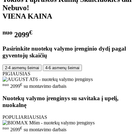
Nebuvo!
VIENA KAINA
nuo
€
2099
Pasirinkite nuotekų valymo įrenginio dydį pagal
gyventojų skaičių
2-4 asmenų šeimai
4-6 asmenų šeimai
PIGIAUSIAS
nuo
€
2099
su montavimo darbais
Nuotekų valymo įrenginys su savitaka į upelį,
nuokalnę
POPULIARIAUSIAS
nuo
€
2699
su montavimo darbais