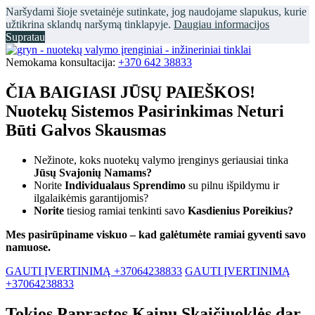
Naršydami šioje svetainėje sutinkate, jog naudojame slapukus, kurie
užtikrina sklandų naršymą tinklapyje.
Daugiau informacijos
Supratau
Nemokama konsultacija:
+370 642 38833
ČIA BAIGIASI JŪSŲ PAIEŠKOS!
Nuotekų Sistemos Pasirinkimas Neturi
Būti Galvos Skausmas
Nežinote, koks nuotekų valymo įrenginys geriausiai tinka
Jūsų Svajonių Namams?
Norite
Individualaus Sprendimo
su pilnu išpildymu ir
ilgalaikėmis garantijomis?
Norite
tiesiog ramiai tenkinti savo
Kasdienius Poreikius?
Mes pasirūpiname viskuo – kad galėtumėte ramiai gyventi savo
namuose.
GAUTI ĮVERTINIMĄ +37064238833
GAUTI ĮVERTINIMĄ
+37064238833
Tokios Paprastos Kainų Skaičiuoklės dar