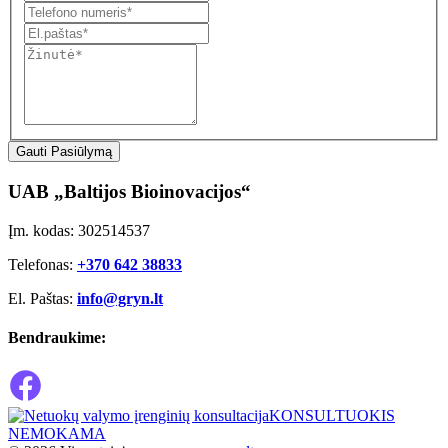
Gauti Pasiūlymą
UAB „Baltijos Bioinovacijos“
Įm. kodas: 302514537
Telefonas:
+370 642 38833
El. Paštas:
info@gryn.lt
Bendraukime:
KONSULTUOKIS
NEMOKAMA