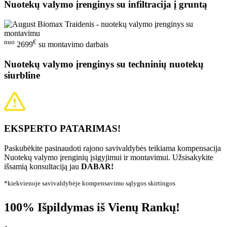
Nuotekų valymo įrenginys su infiltracija į gruntą
nuo
€
2699
su montavimo darbais
Nuotekų valymo įrenginys su techninių nuotekų
siurbline
EKSPERTO PATARIMAS!
Paskubėkite pasinaudoti rajono savivaldybės teikiama kompensacija
Nuotekų valymo įrenginių įsigyjimui ir montavimui. Užsisakykite
išsamią konsultaciją jau
DABAR!
*kiekvienoje savivaldybėje kompensavimo sąlygos skirtingos
100% Išpildymas iš Vienų Rankų!