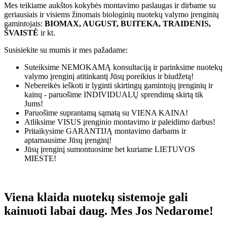
Mes teikiame aukštos kokybės montavimo paslaugas ir dirbame su
geriausiais ir visiems žinomais biologinių nuotekų valymo įrenginių
gamintojais:
BIOMAX, AUGUST, BUITEKA, TRAIDENIS,
ŠVAISTĖ
ir kt.
Susisiekite su mumis ir mes pažadame:
Suteiksime
NEMOKAMĄ
konsultaciją ir parinksime nuotekų
valymo įrenginį atitinkantį Jūsų poreikius ir biudžetą!
Nebereikės ieškoti ir lyginti skirtingų gamintojų įrenginių ir
kainų - paruošime
INDIVIDUALŲ
sprendimą skirtą tik
Jums!
Paruošime suprantamą sąmatą su
VIENA KAINA!
Atliksime
VISUS
įrenginio montavimo ir paleidimo darbus!
Pritaikysime
GARANTIJĄ
montavimo darbams ir
aptarnausime Jūsų įrenginį!
Jūsų įrenginį sumontuosime bet kuriame
LIETUVOS
MIESTE!
Viena klaida nuotekų sistemoje gali
kainuoti labai daug. Mes Jos Nedarome!