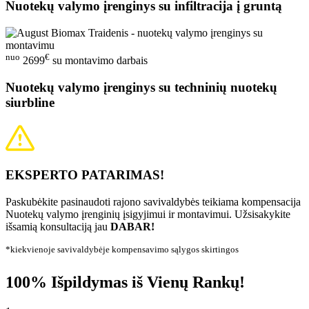
Nuotekų valymo įrenginys su infiltracija į gruntą
nuo
€
2699
su montavimo darbais
Nuotekų valymo įrenginys su techninių nuotekų
siurbline
EKSPERTO PATARIMAS!
Paskubėkite pasinaudoti rajono savivaldybės teikiama kompensacija
Nuotekų valymo įrenginių įsigyjimui ir montavimui. Užsisakykite
išsamią konsultaciją jau
DABAR!
*kiekvienoje savivaldybėje kompensavimo sąlygos skirtingos
100% Išpildymas iš Vienų Rankų!