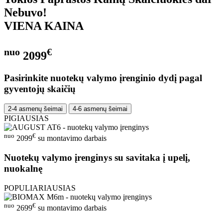
Nebuvo!
VIENA KAINA
nuo
€
2099
Pasirinkite nuotekų valymo įrenginio dydį pagal
gyventojų skaičių
2-4 asmenų šeimai
4-6 asmenų šeimai
PIGIAUSIAS
nuo
€
2099
su montavimo darbais
Nuotekų valymo įrenginys su savitaka į upelį,
nuokalnę
POPULIARIAUSIAS
nuo
€
2699
su montavimo darbais