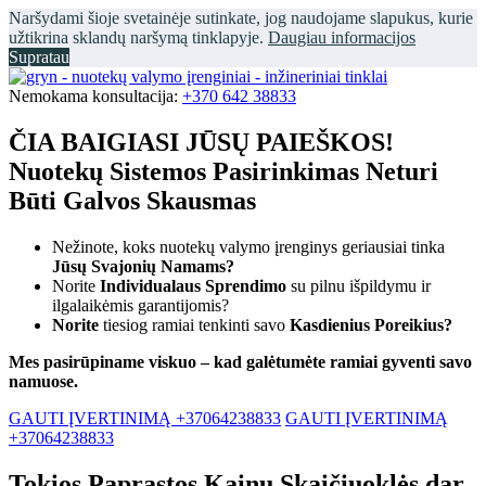
Naršydami šioje svetainėje sutinkate, jog naudojame slapukus, kurie
užtikrina sklandų naršymą tinklapyje.
Daugiau informacijos
Supratau
Nemokama konsultacija:
+370 642 38833
ČIA BAIGIASI JŪSŲ PAIEŠKOS!
Nuotekų Sistemos Pasirinkimas Neturi
Būti Galvos Skausmas
Nežinote, koks nuotekų valymo įrenginys geriausiai tinka
Jūsų Svajonių Namams?
Norite
Individualaus Sprendimo
su pilnu išpildymu ir
ilgalaikėmis garantijomis?
Norite
tiesiog ramiai tenkinti savo
Kasdienius Poreikius?
Mes pasirūpiname viskuo – kad galėtumėte ramiai gyventi savo
namuose.
GAUTI ĮVERTINIMĄ +37064238833
GAUTI ĮVERTINIMĄ
+37064238833
Tokios Paprastos Kainų Skaičiuoklės dar