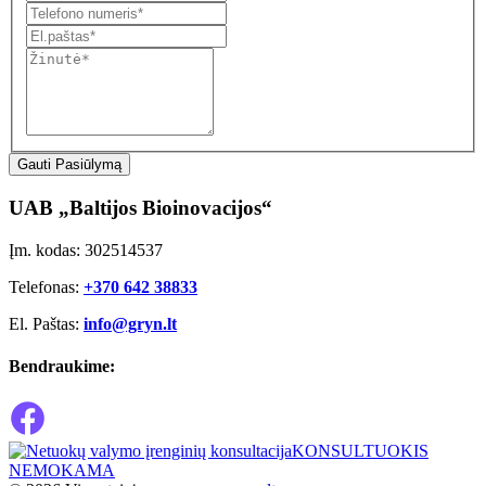
Gauti Pasiūlymą
UAB „Baltijos Bioinovacijos“
Įm. kodas: 302514537
Telefonas:
+370 642 38833
El. Paštas:
info@gryn.lt
Bendraukime:
KONSULTUOKIS
NEMOKAMA