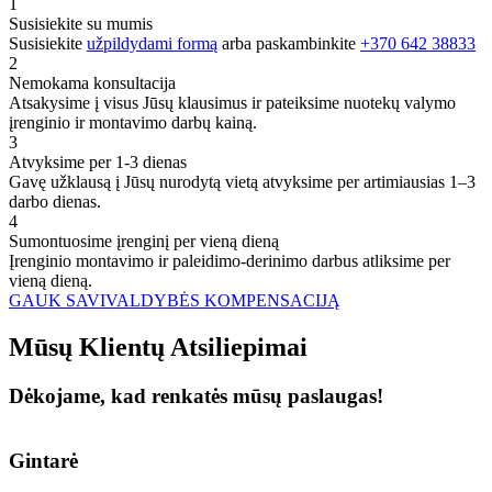
1
Susisiekite su mumis
Susisiekite
užpildydami formą
arba paskambinkite
+370 642 38833
2
Nemokama konsultacija
Atsakysime į visus Jūsų klausimus ir pateiksime nuotekų valymo
įrenginio ir montavimo darbų kainą.
3
Atvyksime per 1-3 dienas
Gavę užklausą į Jūsų nurodytą vietą atvyksime per artimiausias 1–3
darbo dienas.
4
Sumontuosime įrenginį per vieną dieną
Įrenginio montavimo ir paleidimo-derinimo darbus atliksime per
vieną dieną.
GAUK SAVIVALDYBĖS KOMPENSACIJĄ
Mūsų
Klientų
Atsiliepimai
Dėkojame, kad renkatės mūsų paslaugas!
Gintarė