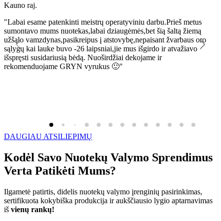
Kauno raj.
K
"Labai esame patenkinti meistrų operatyviniu darbu.Prieš metus
"
sumontavo mums nuotekas,labai dziaugėmės,bet šią šaltą žiemą
l
užšąlo vamzdynas,pasikreipus į atstovybę,nepaisant žvarbaus oro
R
sąlygų kai lauke buvo -26 laipsniai,jie mus išgirdo ir atvažiavo
išspręsti susidariusią bėdą. Nuoširdžiai dekojame ir
rekomenduojame GRYN vyrukus 🙂"
DAUGIAU ATSILIEPIMŲ
Kodėl Savo Nuotekų Valymo Sprendimus
Verta Patikėti Mums?
Ilgametė patirtis, didelis nuotekų valymo įrenginių pasirinkimas,
sertifikuota kokybiška produkcija ir aukščiausio lygio aptarnavimas
iš
vienų rankų!