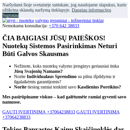
Naršydami šioje svetainėje sutinkate, jog naudojame slapukus, kurie
užtikrina sklandų naršymą tinklapyje.
Daugiau informacijos
Supratau
Nemokama konsultacija:
+370 642 38833
ČIA BAIGIASI JŪSŲ PAIEŠKOS!
Nuotekų Sistemos Pasirinkimas Neturi
Būti Galvos Skausmas
Nežinote, koks nuotekų valymo įrenginys geriausiai tinka
Jūsų Svajonių Namams?
Norite
Individualaus Sprendimo
su pilnu išpildymu ir
ilgalaikėmis garantijomis?
Norite
tiesiog ramiai tenkinti savo
Kasdienius Poreikius?
Mes pasirūpiname viskuo – kad galėtumėte ramiai gyventi savo
namuose.
GAUTI ĮVERTINIMĄ +37064238833
GAUTI ĮVERTINIMĄ
+37064238833
Tokios Paprastos Kainų Skaičiuoklės dar