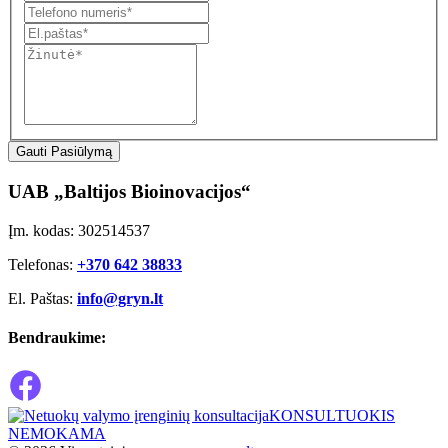
Gauti Pasiūlymą
UAB „Baltijos Bioinovacijos“
Įm. kodas: 302514537
Telefonas:
+370 642 38833
El. Paštas:
info@gryn.lt
Bendraukime:
KONSULTUOKIS
NEMOKAMA