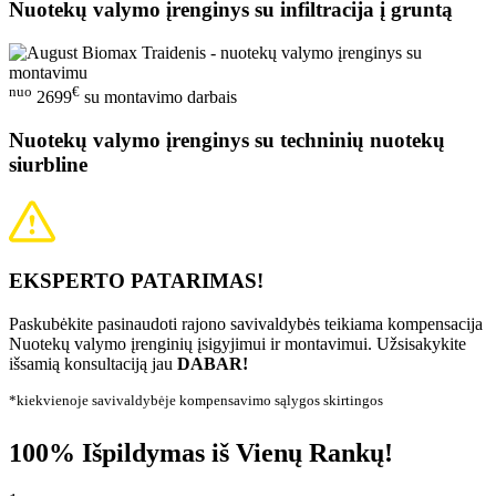
Nuotekų valymo įrenginys su infiltracija į gruntą
nuo
€
2699
su montavimo darbais
Nuotekų valymo įrenginys su techninių nuotekų
siurbline
EKSPERTO PATARIMAS!
Paskubėkite pasinaudoti rajono savivaldybės teikiama kompensacija
Nuotekų valymo įrenginių įsigyjimui ir montavimui. Užsisakykite
išsamią konsultaciją jau
DABAR!
*kiekvienoje savivaldybėje kompensavimo sąlygos skirtingos
100% Išpildymas iš Vienų Rankų!