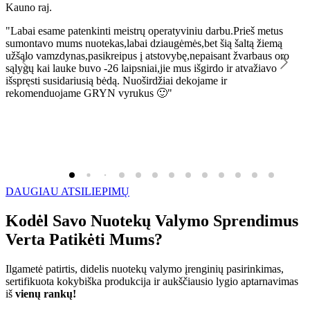
Kauno raj.
K
"Labai esame patenkinti meistrų operatyviniu darbu.Prieš metus
"
sumontavo mums nuotekas,labai dziaugėmės,bet šią šaltą žiemą
l
užšąlo vamzdynas,pasikreipus į atstovybę,nepaisant žvarbaus oro
R
sąlygų kai lauke buvo -26 laipsniai,jie mus išgirdo ir atvažiavo
išspręsti susidariusią bėdą. Nuoširdžiai dekojame ir
rekomenduojame GRYN vyrukus 🙂"
DAUGIAU ATSILIEPIMŲ
Kodėl Savo Nuotekų Valymo Sprendimus
Verta Patikėti Mums?
Ilgametė patirtis, didelis nuotekų valymo įrenginių pasirinkimas,
sertifikuota kokybiška produkcija ir aukščiausio lygio aptarnavimas
iš
vienų rankų!