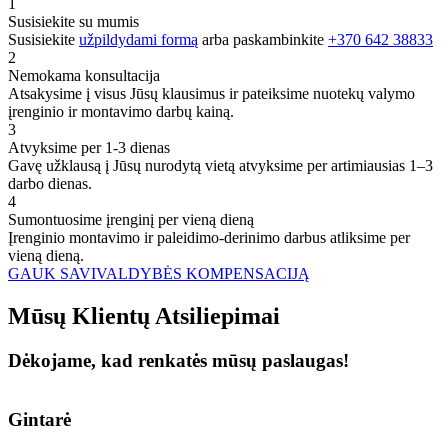
1
Susisiekite su mumis
Susisiekite
užpildydami formą
arba paskambinkite
+370 642 38833
2
Nemokama konsultacija
Atsakysime į visus Jūsų klausimus ir pateiksime nuotekų valymo
įrenginio ir montavimo darbų kainą.
3
Atvyksime per 1-3 dienas
Gavę užklausą į Jūsų nurodytą vietą atvyksime per artimiausias 1–3
darbo dienas.
4
Sumontuosime įrenginį per vieną dieną
Įrenginio montavimo ir paleidimo-derinimo darbus atliksime per
vieną dieną.
GAUK SAVIVALDYBĖS KOMPENSACIJĄ
Mūsų
Klientų
Atsiliepimai
Dėkojame, kad renkatės mūsų paslaugas!
Gintarė