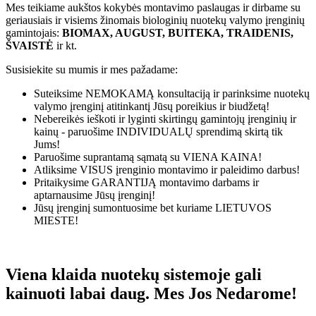
Mes teikiame aukštos kokybės montavimo paslaugas ir dirbame su
geriausiais ir visiems žinomais biologinių nuotekų valymo įrenginių
gamintojais:
BIOMAX, AUGUST, BUITEKA, TRAIDENIS,
ŠVAISTĖ
ir kt.
Susisiekite su mumis ir mes pažadame:
Suteiksime
NEMOKAMĄ
konsultaciją ir parinksime nuotekų
valymo įrenginį atitinkantį Jūsų poreikius ir biudžetą!
Nebereikės ieškoti ir lyginti skirtingų gamintojų įrenginių ir
kainų - paruošime
INDIVIDUALŲ
sprendimą skirtą tik
Jums!
Paruošime suprantamą sąmatą su
VIENA KAINA!
Atliksime
VISUS
įrenginio montavimo ir paleidimo darbus!
Pritaikysime
GARANTIJĄ
montavimo darbams ir
aptarnausime Jūsų įrenginį!
Jūsų įrenginį sumontuosime bet kuriame
LIETUVOS
MIESTE!
Viena klaida nuotekų sistemoje gali
kainuoti labai daug. Mes Jos Nedarome!