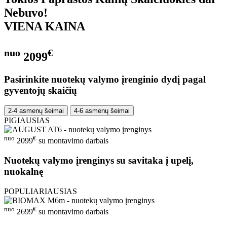
Nebuvo!
VIENA KAINA
nuo
€
2099
Pasirinkite nuotekų valymo įrenginio dydį pagal
gyventojų skaičių
2-4 asmenų šeimai
4-6 asmenų šeimai
PIGIAUSIAS
nuo
€
2099
su montavimo darbais
Nuotekų valymo įrenginys su savitaka į upelį,
nuokalnę
POPULIARIAUSIAS
nuo
€
2699
su montavimo darbais