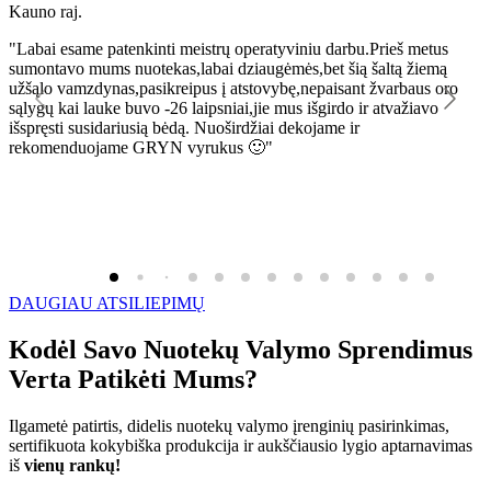
Kauno raj.
K
"Labai esame patenkinti meistrų operatyviniu darbu.Prieš metus
"
sumontavo mums nuotekas,labai dziaugėmės,bet šią šaltą žiemą
l
užšąlo vamzdynas,pasikreipus į atstovybę,nepaisant žvarbaus oro
R
sąlygų kai lauke buvo -26 laipsniai,jie mus išgirdo ir atvažiavo
išspręsti susidariusią bėdą. Nuoširdžiai dekojame ir
rekomenduojame GRYN vyrukus 🙂"
DAUGIAU ATSILIEPIMŲ
Kodėl Savo Nuotekų Valymo Sprendimus
Verta Patikėti Mums?
Ilgametė patirtis, didelis nuotekų valymo įrenginių pasirinkimas,
sertifikuota kokybiška produkcija ir aukščiausio lygio aptarnavimas
iš
vienų rankų!