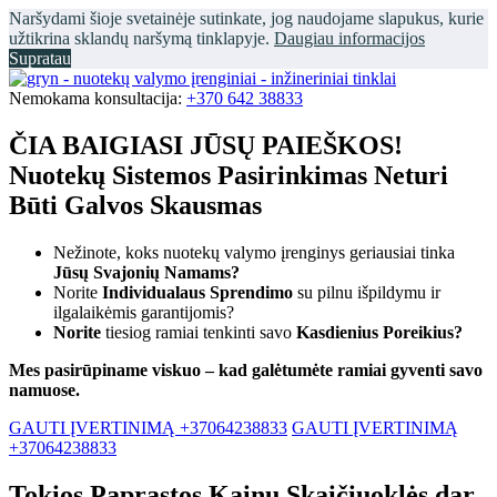
Naršydami šioje svetainėje sutinkate, jog naudojame slapukus, kurie
užtikrina sklandų naršymą tinklapyje.
Daugiau informacijos
Supratau
Nemokama konsultacija:
+370 642 38833
ČIA BAIGIASI JŪSŲ PAIEŠKOS!
Nuotekų Sistemos Pasirinkimas Neturi
Būti Galvos Skausmas
Nežinote, koks nuotekų valymo įrenginys geriausiai tinka
Jūsų Svajonių Namams?
Norite
Individualaus Sprendimo
su pilnu išpildymu ir
ilgalaikėmis garantijomis?
Norite
tiesiog ramiai tenkinti savo
Kasdienius Poreikius?
Mes pasirūpiname viskuo – kad galėtumėte ramiai gyventi savo
namuose.
GAUTI ĮVERTINIMĄ +37064238833
GAUTI ĮVERTINIMĄ
+37064238833
Tokios Paprastos Kainų Skaičiuoklės dar