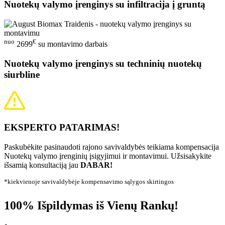
Nuotekų valymo įrenginys su infiltracija į gruntą
nuo
€
2699
su montavimo darbais
Nuotekų valymo įrenginys su techninių nuotekų
siurbline
EKSPERTO PATARIMAS!
Paskubėkite pasinaudoti rajono savivaldybės teikiama kompensacija
Nuotekų valymo įrenginių įsigyjimui ir montavimui. Užsisakykite
išsamią konsultaciją jau
DABAR!
*kiekvienoje savivaldybėje kompensavimo sąlygos skirtingos
100% Išpildymas iš Vienų Rankų!