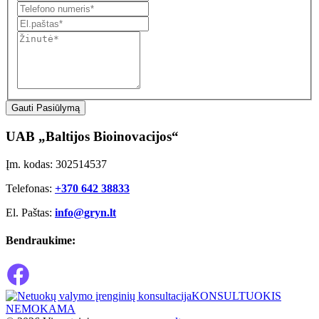
Gauti Pasiūlymą
UAB „Baltijos Bioinovacijos“
Įm. kodas: 302514537
Telefonas:
+370 642 38833
El. Paštas:
info@gryn.lt
Bendraukime:
KONSULTUOKIS
NEMOKAMA