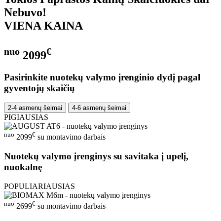
Nebuvo!
VIENA KAINA
nuo
€
2099
Pasirinkite nuotekų valymo įrenginio dydį pagal
gyventojų skaičių
2-4 asmenų šeimai
4-6 asmenų šeimai
PIGIAUSIAS
nuo
€
2099
su montavimo darbais
Nuotekų valymo įrenginys su savitaka į upelį,
nuokalnę
POPULIARIAUSIAS
nuo
€
2699
su montavimo darbais