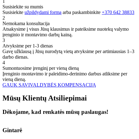
1
Susisiekite su mumis
Susisiekite
užpildydami formą
arba paskambinkite
+370 642 38833
2
Nemokama konsultacija
Atsakysime į visus Jūsų klausimus ir pateiksime nuotekų valymo
įrenginio ir montavimo darbų kainą.
3
Atvyksime per 1-3 dienas
Gavę užklausą į Jūsų nurodytą vietą atvyksime per artimiausias 1–3
darbo dienas.
4
Sumontuosime įrenginį per vieną dieną
Įrenginio montavimo ir paleidimo-derinimo darbus atliksime per
vieną dieną.
GAUK SAVIVALDYBĖS KOMPENSACIJĄ
Mūsų
Klientų
Atsiliepimai
Dėkojame, kad renkatės mūsų paslaugas!
Gintarė