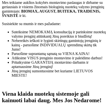
Mes teikiame aukštos kokybės montavimo paslaugas ir dirbame su
geriausiais ir visiems žinomais biologinių nuotekų valymo įrenginių
gamintojais:
BIOMAX, AUGUST, BUITEKA, TRAIDENIS,
ŠVAISTĖ
ir kt.
Susisiekite su mumis ir mes pažadame:
Suteiksime
NEMOKAMĄ
konsultaciją ir parinksime nuotekų
valymo įrenginį atitinkantį Jūsų poreikius ir biudžetą!
Nebereikės ieškoti ir lyginti skirtingų gamintojų įrenginių ir
kainų - paruošime
INDIVIDUALŲ
sprendimą skirtą tik
Jums!
Paruošime suprantamą sąmatą su
VIENA KAINA!
Atliksime
VISUS
įrenginio montavimo ir paleidimo darbus!
Pritaikysime
GARANTIJĄ
montavimo darbams ir
aptarnausime Jūsų įrenginį!
Jūsų įrenginį sumontuosime bet kuriame
LIETUVOS
MIESTE!
Viena klaida nuotekų sistemoje gali
kainuoti labai daug. Mes Jos Nedarome!