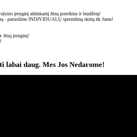
alymo įrenginį atitinkantį Jūsų poreikius ir biudžetą!
ainų - paruošime
INDIVIDUALŲ
sprendimą skirtą tik Jums!
 Jūsų įrenginį!
!
oti labai daug. Mes Jos Nedarome!