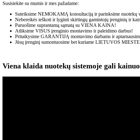
Susisiekite su mumis ir mes pažadame:
Suteiksime
NEMOKAMĄ
konsultaciją ir parinksime nuotekų v
Nebereikės ieškoti ir lyginti skirtingų gamintojų įrenginių ir k
Paruošime suprantamą sąmatą su
VIENA KAINA!
Atliksime
VISUS
įrenginio montavimo ir paleidimo darbus!
Pritaikysime
GARANTIJĄ
montavimo darbams ir aptarnausime
Jūsų įrenginį sumontuosime bet kuriame
LIETUVOS MIESTE
Viena klaida nuotekų sistemoje gali kainu