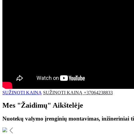
SUŽINOTI KAINĄ
SUŽINOTI KAINĄ +37064238833
Mes
"Žaidimų"
Aikštelėje
Nuotekų valymo įrenginių montavimas, inžineriniai ti