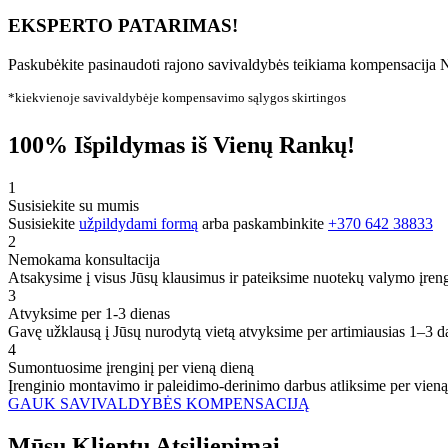
EKSPERTO PATARIMAS!
Paskubėkite pasinaudoti rajono savivaldybės teikiama kompensacija N
*kiekvienoje savivaldybėje kompensavimo sąlygos skirtingos
100% Išpildymas iš Vienų Rankų!
1
Susisiekite su mumis
Susisiekite
užpildydami formą
arba paskambinkite
+370 642 38833
2
Nemokama konsultacija
Atsakysime į visus Jūsų klausimus ir pateiksime nuotekų valymo įren
3
Atvyksime per 1-3 dienas
Gavę užklausą į Jūsų nurodytą vietą atvyksime per artimiausias 1–3 d
4
Sumontuosime įrenginį per vieną dieną
Įrenginio montavimo ir paleidimo-derinimo darbus atliksime per vieną
GAUK SAVIVALDYBĖS KOMPENSACIJĄ
Mūsų
Klientų
Atsiliepimai