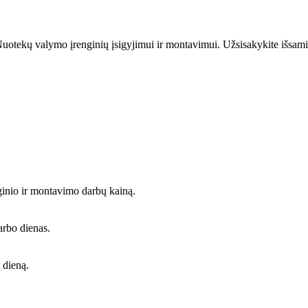
uotekų valymo įrenginių įsigyjimui ir montavimui. Užsisakykite išsami
ginio ir montavimo darbų kainą.
arbo dienas.
 dieną.