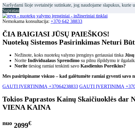
Naršydami šioje svetainėje sutinkate, jog naudojame slapukus, kurie 
Supratau
Nemokama konsultacija:
+370 642 38833
ČIA BAIGIASI JŪSŲ PAIEŠKOS!
Nuotekų Sistemos Pasirinkimas Neturi Bū
Nežinote, koks nuotekų valymo įrenginys geriausiai tinka
Jūsų
Norite
Individualaus Sprendimo
su pilnu išpildymu ir ilgalai
Norite
tiesiog ramiai tenkinti savo
Kasdienius Poreikius?
Mes pasirūpiname viskuo – kad galėtumėte ramiai gyventi savo 
GAUTI ĮVERTINIMĄ +37064238833
GAUTI ĮVERTINIMĄ +370
Tokios Paprastos Kainų Skaičiuoklės dar 
VIENA KAINA
nuo
€
2099