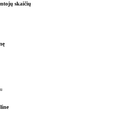
ntojų skaičių
nę
line