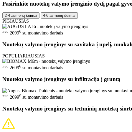
Pasirinkite nuotekų valymo įrenginio dydį pagal gyve
2-4 asmenų šeimai
4-6 asmenų šeimai
PIGIAUSIAS
nuo
€
2099
su montavimo darbais
Nuotekų valymo įrenginys su savitaka į upelį, nuokal
POPULIARIAUSIAS
nuo
€
2699
su montavimo darbais
Nuotekų valymo įrenginys su infiltracija į gruntą
nuo
€
2699
su montavimo darbais
Nuotekų valymo įrenginys su techninių nuotekų siurb