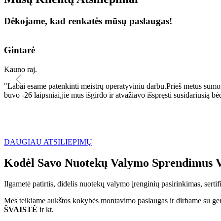
Dėkojame, kad renkatės mūsų paslaugas!
Gintarė
Kauno raj.
"Labai esame patenkinti meistrų operatyviniu darbu.Prieš metus sumo
buvo -26 laipsniai,jie mus išgirdo ir atvažiavo išspręsti susidariu
DAUGIAU ATSILIEPIMŲ
Kodėl Savo Nuotekų Valymo Sprendimus V
Ilgametė patirtis, didelis nuotekų valymo įrenginių pasirinkimas, sert
Mes teikiame aukštos kokybės montavimo paslaugas ir dirbame su geri
ŠVAISTĖ
ir kt.