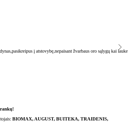
K
ynas,pasikreipus į atstovybę,nepaisant žvarbaus oro sąlygų kai lauke
"
 rankų!
tojais:
BIOMAX, AUGUST, BUITEKA, TRAIDENIS,