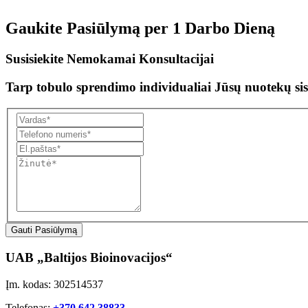
Gaukite Pasiūlymą per
1 Darbo Dieną
Susisiekite Nemokamai Konsultacijai
Tarp tobulo sprendimo individualiai Jūsų nuotekų sis
Gauti Pasiūlymą
UAB „Baltijos Bioinovacijos“
Įm. kodas: 302514537
Telefonas:
+370 642 38833