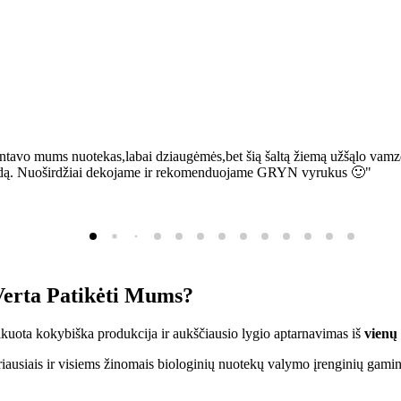
ntavo mums nuotekas,labai dziaugėmės,bet šią šaltą žiemą užšąlo vamzd
sią bėdą. Nuoširdžiai dekojame ir rekomenduojame GRYN vyrukus 🙂"
erta Patikėti Mums?
ifikuota kokybiška produkcija ir aukščiausio lygio aptarnavimas iš
vienų
ausiais ir visiems žinomais biologinių nuotekų valymo įrenginių gamin