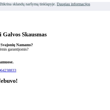
užtikrina sklandų naršymą tinklapyje.
Daugiau informacijos
ti Galvos Skausmas
 Svajonių Namams?
kėmis garantijomis?
namuose.
64238833
Nebuvo!