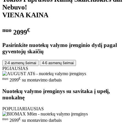
Nebuvo!
VIENA KAINA
nuo
€
2099
Pasirinkite nuotekų valymo įrenginio dydį pagal
gyventojų skaičių
2-4 asmenų šeimai
4-6 asmenų šeimai
PIGIAUSIAS
nuo
€
2099
su montavimo darbais
Nuotekų valymo įrenginys su savitaka į upelį,
nuokalnę
POPULIARIAUSIAS
nuo
€
2699
su montavimo darbais