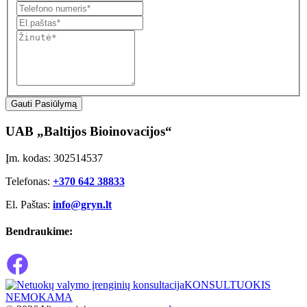
Gauti Pasiūlymą
UAB „Baltijos Bioinovacijos“
Įm. kodas: 302514537
Telefonas:
+370 642 38833
El. Paštas:
info@gryn.lt
Bendraukime:
KONSULTUOKIS
NEMOKAMA