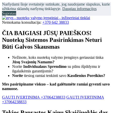
Naršydami šioje svetainėje sutinkate, jog naudojame slapukus, kurie
užtikrina sklandų naršymą tinklapyje.
Daugiau informacijos
Supratau
Nemokama konsultacija:
+370 642 38833
ČIA BAIGIASI JŪSŲ PAIEŠKOS!
Nuotekų Sistemos Pasirinkimas Neturi
Būti Galvos Skausmas
Nežinote, koks nuotekų valymo įrenginys geriausiai tinka
Jūsų Svajonių Namams?
Norite
Individualaus Sprendimo
su pilnu išpildymu ir
ilgalaikėmis garantijomis?
Norite
tiesiog ramiai tenkinti savo
Kasdienius Poreikius?
Mes pasirūpiname viskuo – kad galėtumėte ramiai gyventi savo
namuose.
GAUTI ĮVERTINIMĄ +37064238833
GAUTI ĮVERTINIMĄ
+37064238833
Tokios Paprastos Kainų Skaičiuoklės dar