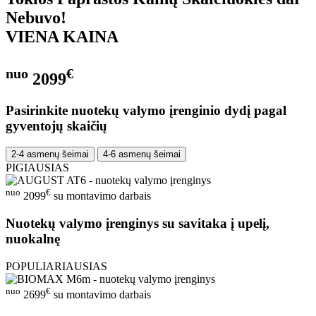
Nebuvo!
VIENA KAINA
nuo
€
2099
Pasirinkite nuotekų valymo įrenginio dydį pagal
gyventojų skaičių
2-4 asmenų šeimai
4-6 asmenų šeimai
PIGIAUSIAS
nuo
€
2099
su montavimo darbais
Nuotekų valymo įrenginys su savitaka į upelį,
nuokalnę
POPULIARIAUSIAS
nuo
€
2699
su montavimo darbais