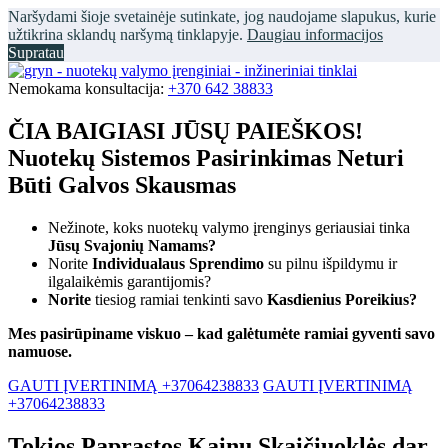
Naršydami šioje svetainėje sutinkate, jog naudojame slapukus, kurie
užtikrina sklandų naršymą tinklapyje.
Daugiau informacijos
Supratau
Nemokama konsultacija:
+370 642 38833
ČIA BAIGIASI JŪSŲ PAIEŠKOS!
Nuotekų Sistemos Pasirinkimas Neturi
Būti Galvos Skausmas
Nežinote, koks nuotekų valymo įrenginys geriausiai tinka
Jūsų Svajonių Namams?
Norite
Individualaus Sprendimo
su pilnu išpildymu ir
ilgalaikėmis garantijomis?
Norite
tiesiog ramiai tenkinti savo
Kasdienius Poreikius?
Mes pasirūpiname viskuo – kad galėtumėte ramiai gyventi savo
namuose.
GAUTI ĮVERTINIMĄ +37064238833
GAUTI ĮVERTINIMĄ
+37064238833
Tokios Paprastos Kainų Skaičiuoklės dar