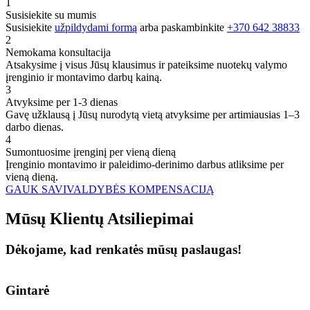
1
Susisiekite su mumis
Susisiekite
užpildydami formą
arba paskambinkite
+370 642 38833
2
Nemokama konsultacija
Atsakysime į visus Jūsų klausimus ir pateiksime nuotekų valymo
įrenginio ir montavimo darbų kainą.
3
Atvyksime per 1-3 dienas
Gavę užklausą į Jūsų nurodytą vietą atvyksime per artimiausias 1–3
darbo dienas.
4
Sumontuosime įrenginį per vieną dieną
Įrenginio montavimo ir paleidimo-derinimo darbus atliksime per
vieną dieną.
GAUK SAVIVALDYBĖS KOMPENSACIJĄ
Mūsų
Klientų
Atsiliepimai
Dėkojame, kad renkatės mūsų paslaugas!
Gintarė