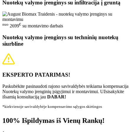
Nuotekų valymo įrenginys su infiltracija į gruntą
nuo
€
2699
su montavimo darbais
Nuotekų valymo įrenginys su techninių nuotekų
siurbline
EKSPERTO PATARIMAS!
Paskubėkite pasinaudoti rajono savivaldybės teikiama kompensacija
Nuotekų valymo įrenginių įsigyjimui ir montavimui. Užsisakykite
išsamią konsultaciją jau
DABAR!
*kiekvienoje savivaldybėje kompensavimo sąlygos skirtingos
100% Išpildymas iš Vienų Rankų!