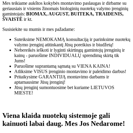
Mes teikiame aukštos kokybės montavimo paslaugas ir dirbame su
geriausiais ir visiems žinomais biologinių nuotekų valymo įrenginių
gamintojais:
BIOMAX, AUGUST, BUITEKA, TRAIDENIS,
ŠVAISTĖ
ir kt.
Susisiekite su mumis ir mes pažadame:
Suteiksime
NEMOKAMĄ
konsultaciją ir parinksime nuotekų
valymo įrenginį atitinkantį Jūsų poreikius ir biudžetą!
Nebereikės ieškoti ir lyginti skirtingų gamintojų įrenginių ir
kainų - paruošime
INDIVIDUALŲ
sprendimą skirtą tik
Jums!
Paruošime suprantamą sąmatą su
VIENA KAINA!
Atliksime
VISUS
įrenginio montavimo ir paleidimo darbus!
Pritaikysime
GARANTIJĄ
montavimo darbams ir
aptarnausime Jūsų įrenginį!
Jūsų įrenginį sumontuosime bet kuriame
LIETUVOS
MIESTE!
Viena klaida nuotekų sistemoje gali
kainuoti labai daug. Mes Jos Nedarome!