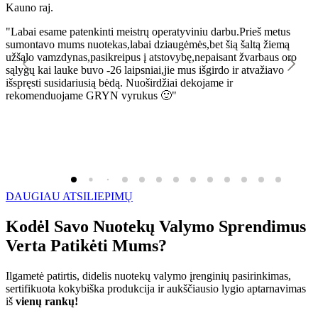
Kauno raj.
K
"Labai esame patenkinti meistrų operatyviniu darbu.Prieš metus
"
sumontavo mums nuotekas,labai dziaugėmės,bet šią šaltą žiemą
l
užšąlo vamzdynas,pasikreipus į atstovybę,nepaisant žvarbaus oro
R
sąlygų kai lauke buvo -26 laipsniai,jie mus išgirdo ir atvažiavo
išspręsti susidariusią bėdą. Nuoširdžiai dekojame ir
rekomenduojame GRYN vyrukus 🙂"
DAUGIAU ATSILIEPIMŲ
Kodėl Savo Nuotekų Valymo Sprendimus
Verta Patikėti Mums?
Ilgametė patirtis, didelis nuotekų valymo įrenginių pasirinkimas,
sertifikuota kokybiška produkcija ir aukščiausio lygio aptarnavimas
iš
vienų rankų!