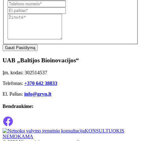
Gauti Pasiūlymą
UAB „Baltijos Bioinovacijos“
Įm. kodas: 302514537
Telefonas:
+370 642 38833
El. Paštas:
info@gryn.lt
Bendraukime:
KONSULTUOKIS
NEMOKAMA