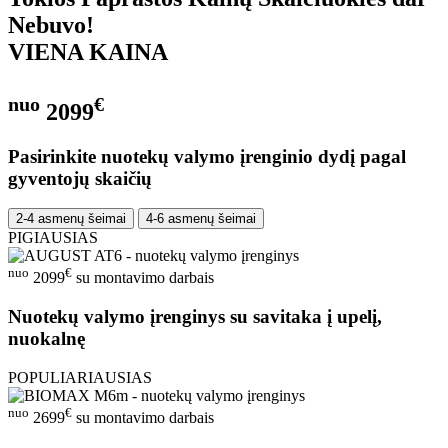
Nebuvo!
VIENA KAINA
nuo
€
2099
Pasirinkite nuotekų valymo įrenginio dydį pagal
gyventojų skaičių
2-4 asmenų šeimai
4-6 asmenų šeimai
PIGIAUSIAS
nuo
€
2099
su montavimo darbais
Nuotekų valymo įrenginys su savitaka į upelį,
nuokalnę
POPULIARIAUSIAS
nuo
€
2699
su montavimo darbais