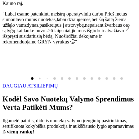
Kauno raj.
K
"Labai esame patenkinti meistrų operatyviniu darbu.Prieš metus
"
sumontavo mums nuotekas,labai dziaugėmės,bet šią šaltą žiemą
l
užšąlo vamzdynas,pasikreipus į atstovybę,nepaisant žvarbaus oro
R
sąlygų kai lauke buvo -26 laipsniai,jie mus išgirdo ir atvažiavo
išspręsti susidariusią bėdą. Nuoširdžiai dekojame ir
rekomenduojame GRYN vyrukus 🙂"
DAUGIAU ATSILIEPIMŲ
Kodėl Savo Nuotekų Valymo Sprendimus
Verta Patikėti Mums?
Ilgametė patirtis, didelis nuotekų valymo įrenginių pasirinkimas,
sertifikuota kokybiška produkcija ir aukščiausio lygio aptarnavimas
iš
vienų rankų!