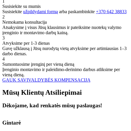
1
Susisiekite su mumis
Susisiekite
užpildydami formą
arba paskambinkite
+370 642 38833
2
Nemokama konsultacija
Atsakysime į visus Jūsų klausimus ir pateiksime nuotekų valymo
įrenginio ir montavimo darbų kainą.
3
Atvyksime per 1-3 dienas
Gavę užklausą į Jūsų nurodytą vietą atvyksime per artimiausias 1–3
darbo dienas.
4
Sumontuosime įrenginį per vieną dieną
Įrenginio montavimo ir paleidimo-derinimo darbus atliksime per
vieną dieną.
GAUK SAVIVALDYBĖS KOMPENSACIJĄ
Mūsų
Klientų
Atsiliepimai
Dėkojame, kad renkatės mūsų paslaugas!
Gintarė