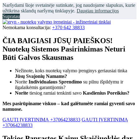
Naršydami šioje svetainėje sutinkate, jog naudojame slapukus, kurie
užtikrina sklandų naršymą tinklapyje.
Daugiau informacijos
Supratau
Nemokama konsultacija:
+370 642 38833
ČIA BAIGIASI JŪSŲ PAIEŠKOS!
Nuotekų Sistemos Pasirinkimas Neturi
Būti Galvos Skausmas
Nežinote, koks nuotekų valymo įrenginys geriausiai tinka
Jūsų Svajonių Namams?
Norite
Individualaus Sprendimo
su pilnu išpildymu ir
ilgalaikėmis garantijomis?
Norite
tiesiog ramiai tenkinti savo
Kasdienius Poreikius?
Mes pasirūpiname viskuo – kad galėtumėte ramiai gyventi savo
namuose.
GAUTI ĮVERTINIMĄ +37064238833
GAUTI ĮVERTINIMĄ
+37064238833
Tokios Paprastos Kainų Skaičiuoklės dar