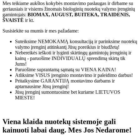
Mes teikiame aukštos kokybės montavimo paslaugas ir dirbame su
geriausiais ir visiems žinomais biologinių nuotekų valymo įrenginių
gamintojais:
BIOMAX, AUGUST, BUITEKA, TRAIDENIS,
ŠVAISTĖ
ir kt.
Susisiekite su mumis ir mes pažadame:
Suteiksime
NEMOKAMĄ
konsultaciją ir parinksime nuotekų
valymo įrenginį atitinkantį Jūsų poreikius ir biudžetą!
Nebereikės ieškoti ir lyginti skirtingų gamintojų įrenginių ir
kainų - paruošime
INDIVIDUALŲ
sprendimą skirtą tik
Jums!
Paruošime suprantamą sąmatą su
VIENA KAINA!
Atliksime
VISUS
įrenginio montavimo ir paleidimo darbus!
Pritaikysime
GARANTIJĄ
montavimo darbams ir
aptarnausime Jūsų įrenginį!
Jūsų įrenginį sumontuosime bet kuriame
LIETUVOS
MIESTE!
Viena klaida nuotekų sistemoje gali
kainuoti labai daug. Mes Jos Nedarome!