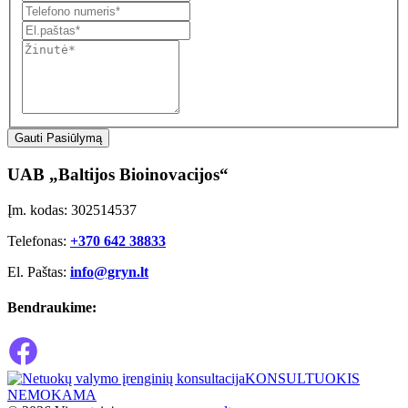
Gauti Pasiūlymą
UAB „Baltijos Bioinovacijos“
Įm. kodas: 302514537
Telefonas:
+370 642 38833
El. Paštas:
info@gryn.lt
Bendraukime:
KONSULTUOKIS
NEMOKAMA