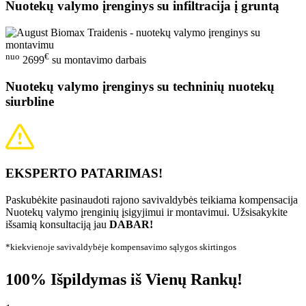
Nuotekų valymo įrenginys su infiltracija į gruntą
nuo
€
2699
su montavimo darbais
Nuotekų valymo įrenginys su techninių nuotekų
siurbline
EKSPERTO PATARIMAS!
Paskubėkite pasinaudoti rajono savivaldybės teikiama kompensacija
Nuotekų valymo įrenginių įsigyjimui ir montavimui. Užsisakykite
išsamią konsultaciją jau
DABAR!
*kiekvienoje savivaldybėje kompensavimo sąlygos skirtingos
100% Išpildymas iš Vienų Rankų!