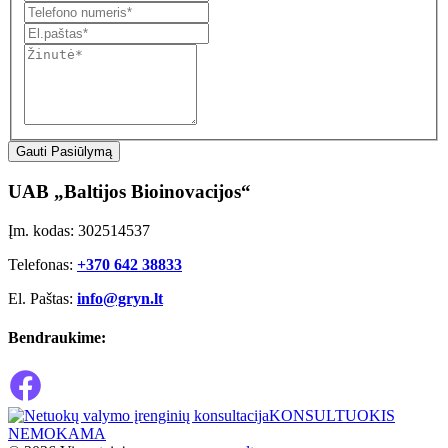
Gauti Pasiūlymą
UAB „Baltijos Bioinovacijos“
Įm. kodas: 302514537
Telefonas:
+370 642 38833
El. Paštas:
info@gryn.lt
Bendraukime:
KONSULTUOKIS
NEMOKAMA