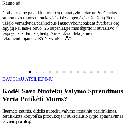
Kauno raj.
K
"Labai esame patenkinti meistrų operatyviniu darbu.Prieš metus
"
sumontavo mums nuotekas,labai dziaugėmės,bet šią šaltą žiemą
l
užšąlo vamzdynas,pasikreipus į atstovybę,nepaisant žvarbaus oro
R
sąlygų kai lauke buvo -26 laipsniai,jie mus išgirdo ir atvažiavo
išspręsti susidariusią bėdą. Nuoširdžiai dekojame ir
rekomenduojame GRYN vyrukus 🙂"
DAUGIAU ATSILIEPIMŲ
Kodėl Savo Nuotekų Valymo Sprendimus
Verta Patikėti Mums?
Ilgametė patirtis, didelis nuotekų valymo įrenginių pasirinkimas,
sertifikuota kokybiška produkcija ir aukščiausio lygio aptarnavimas
iš
vienų rankų!