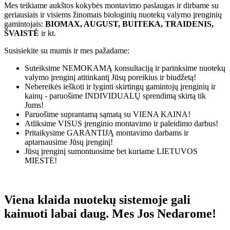
Mes teikiame aukštos kokybės montavimo paslaugas ir dirbame su
geriausiais ir visiems žinomais biologinių nuotekų valymo įrenginių
gamintojais:
BIOMAX, AUGUST, BUITEKA, TRAIDENIS,
ŠVAISTĖ
ir kt.
Susisiekite su mumis ir mes pažadame:
Suteiksime
NEMOKAMĄ
konsultaciją ir parinksime nuotekų
valymo įrenginį atitinkantį Jūsų poreikius ir biudžetą!
Nebereikės ieškoti ir lyginti skirtingų gamintojų įrenginių ir
kainų - paruošime
INDIVIDUALŲ
sprendimą skirtą tik
Jums!
Paruošime suprantamą sąmatą su
VIENA KAINA!
Atliksime
VISUS
įrenginio montavimo ir paleidimo darbus!
Pritaikysime
GARANTIJĄ
montavimo darbams ir
aptarnausime Jūsų įrenginį!
Jūsų įrenginį sumontuosime bet kuriame
LIETUVOS
MIESTE!
Viena klaida nuotekų sistemoje gali
kainuoti labai daug. Mes Jos Nedarome!