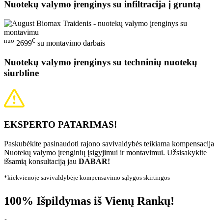
Nuotekų valymo įrenginys su infiltracija į gruntą
nuo
€
2699
su montavimo darbais
Nuotekų valymo įrenginys su techninių nuotekų
siurbline
EKSPERTO PATARIMAS!
Paskubėkite pasinaudoti rajono savivaldybės teikiama kompensacija
Nuotekų valymo įrenginių įsigyjimui ir montavimui. Užsisakykite
išsamią konsultaciją jau
DABAR!
*kiekvienoje savivaldybėje kompensavimo sąlygos skirtingos
100% Išpildymas iš Vienų Rankų!