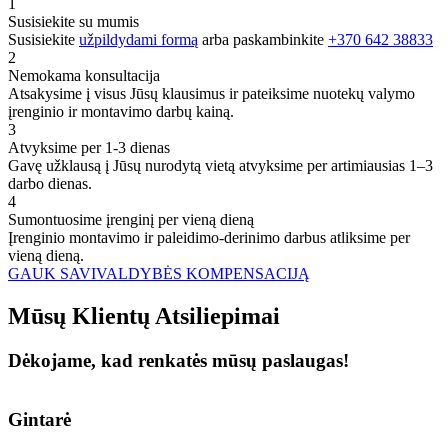
1
Susisiekite su mumis
Susisiekite
užpildydami formą
arba paskambinkite
+370 642 38833
2
Nemokama konsultacija
Atsakysime į visus Jūsų klausimus ir pateiksime nuotekų valymo
įrenginio ir montavimo darbų kainą.
3
Atvyksime per 1-3 dienas
Gavę užklausą į Jūsų nurodytą vietą atvyksime per artimiausias 1–3
darbo dienas.
4
Sumontuosime įrenginį per vieną dieną
Įrenginio montavimo ir paleidimo-derinimo darbus atliksime per
vieną dieną.
GAUK SAVIVALDYBĖS KOMPENSACIJĄ
Mūsų
Klientų
Atsiliepimai
Dėkojame, kad renkatės mūsų paslaugas!
Gintarė