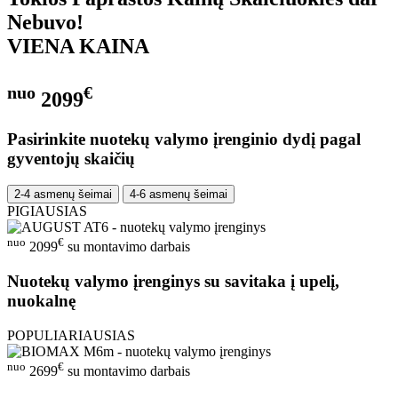
Nebuvo!
VIENA KAINA
nuo
€
2099
Pasirinkite nuotekų valymo įrenginio dydį pagal
gyventojų skaičių
2-4 asmenų šeimai
4-6 asmenų šeimai
PIGIAUSIAS
nuo
€
2099
su montavimo darbais
Nuotekų valymo įrenginys su savitaka į upelį,
nuokalnę
POPULIARIAUSIAS
nuo
€
2699
su montavimo darbais