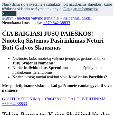
Naršydami šioje svetainėje sutinkate, jog naudojame slapukus, kurie
užtikrina sklandų naršymą tinklapyje.
Daugiau informacijos
Supratau
Nemokama konsultacija:
+370 642 38833
ČIA BAIGIASI JŪSŲ PAIEŠKOS!
Nuotekų Sistemos Pasirinkimas Neturi
Būti Galvos Skausmas
Nežinote, koks nuotekų valymo įrenginys geriausiai tinka
Jūsų Svajonių Namams?
Norite
Individualaus Sprendimo
su pilnu išpildymu ir
ilgalaikėmis garantijomis?
Norite
tiesiog ramiai tenkinti savo
Kasdienius Poreikius?
Mes pasirūpiname viskuo – kad galėtumėte ramiai gyventi savo
namuose.
GAUTI ĮVERTINIMĄ +37064238833
GAUTI ĮVERTINIMĄ
+37064238833
Tokios Paprastos Kainų Skaičiuoklės dar