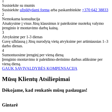
1
Susisiekite su mumis
Susisiekite
užpildydami formą
arba paskambinkite
+370 642 38833
2
Nemokama konsultacija
Atsakysime į visus Jūsų klausimus ir pateiksime nuotekų valymo
įrenginio ir montavimo darbų kainą.
3
Atvyksime per 1-3 dienas
Gavę užklausą į Jūsų nurodytą vietą atvyksime per artimiausias 1–3
darbo dienas.
4
Sumontuosime įrenginį per vieną dieną
Įrenginio montavimo ir paleidimo-derinimo darbus atliksime per
vieną dieną.
GAUK SAVIVALDYBĖS KOMPENSACIJĄ
Mūsų
Klientų
Atsiliepimai
Dėkojame, kad renkatės mūsų paslaugas!
Gintarė