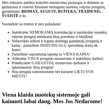
Mes teikiame aukštos kokybės montavimo paslaugas ir dirbame su
geriausiais ir visiems žinomais biologinių nuotekų valymo įrenginių
gamintojais:
BIOMAX, AUGUST, BUITEKA, TRAIDENIS,
ŠVAISTĖ
ir kt.
Susisiekite su mumis ir mes pažadame:
Suteiksime
NEMOKAMĄ
konsultaciją ir parinksime nuotekų
valymo įrenginį atitinkantį Jūsų poreikius ir biudžetą!
Nebereikės ieškoti ir lyginti skirtingų gamintojų įrenginių ir
kainų - paruošime
INDIVIDUALŲ
sprendimą skirtą tik
Jums!
Paruošime suprantamą sąmatą su
VIENA KAINA!
Atliksime
VISUS
įrenginio montavimo ir paleidimo darbus!
Pritaikysime
GARANTIJĄ
montavimo darbams ir
aptarnausime Jūsų įrenginį!
Jūsų įrenginį sumontuosime bet kuriame
LIETUVOS
MIESTE!
Viena klaida nuotekų sistemoje gali
kainuoti labai daug. Mes Jos Nedarome!