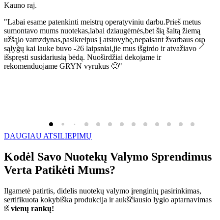
Kauno raj.
K
"Labai esame patenkinti meistrų operatyviniu darbu.Prieš metus
"
sumontavo mums nuotekas,labai dziaugėmės,bet šią šaltą žiemą
l
užšąlo vamzdynas,pasikreipus į atstovybę,nepaisant žvarbaus oro
R
sąlygų kai lauke buvo -26 laipsniai,jie mus išgirdo ir atvažiavo
išspręsti susidariusią bėdą. Nuoširdžiai dekojame ir
rekomenduojame GRYN vyrukus 🙂"
DAUGIAU ATSILIEPIMŲ
Kodėl Savo Nuotekų Valymo Sprendimus
Verta Patikėti Mums?
Ilgametė patirtis, didelis nuotekų valymo įrenginių pasirinkimas,
sertifikuota kokybiška produkcija ir aukščiausio lygio aptarnavimas
iš
vienų rankų!