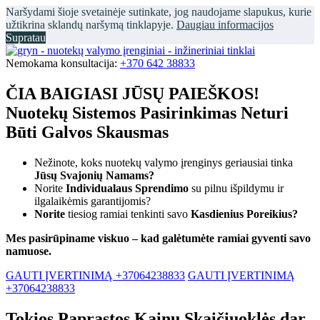
Naršydami šioje svetainėje sutinkate, jog naudojame slapukus, kurie
užtikrina sklandų naršymą tinklapyje.
Daugiau informacijos
Supratau
Nemokama konsultacija:
+370 642 38833
ČIA BAIGIASI JŪSŲ PAIEŠKOS!
Nuotekų Sistemos Pasirinkimas Neturi
Būti Galvos Skausmas
Nežinote, koks nuotekų valymo įrenginys geriausiai tinka
Jūsų Svajonių Namams?
Norite
Individualaus Sprendimo
su pilnu išpildymu ir
ilgalaikėmis garantijomis?
Norite
tiesiog ramiai tenkinti savo
Kasdienius Poreikius?
Mes pasirūpiname viskuo – kad galėtumėte ramiai gyventi savo
namuose.
GAUTI ĮVERTINIMĄ +37064238833
GAUTI ĮVERTINIMĄ
+37064238833
Tokios Paprastos Kainų Skaičiuoklės dar