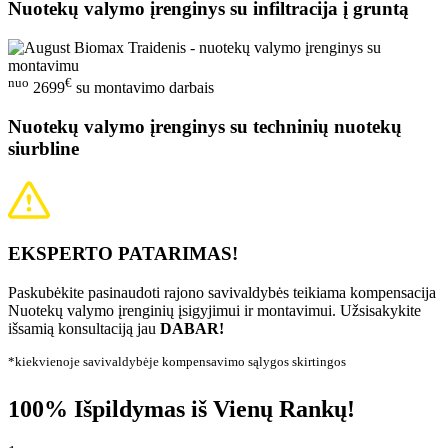
Nuotekų valymo įrenginys su infiltracija į gruntą
nuo
€
2699
su montavimo darbais
Nuotekų valymo įrenginys su techninių nuotekų
siurbline
EKSPERTO PATARIMAS!
Paskubėkite pasinaudoti rajono savivaldybės teikiama kompensacija
Nuotekų valymo įrenginių įsigyjimui ir montavimui. Užsisakykite
išsamią konsultaciją jau
DABAR!
*kiekvienoje savivaldybėje kompensavimo sąlygos skirtingos
100% Išpildymas iš Vienų Rankų!