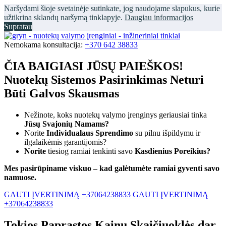
Naršydami šioje svetainėje sutinkate, jog naudojame slapukus, kurie
užtikrina sklandų naršymą tinklapyje.
Daugiau informacijos
Supratau
Nemokama konsultacija:
+370 642 38833
ČIA BAIGIASI JŪSŲ PAIEŠKOS!
Nuotekų Sistemos Pasirinkimas Neturi
Būti Galvos Skausmas
Nežinote, koks nuotekų valymo įrenginys geriausiai tinka
Jūsų Svajonių Namams?
Norite
Individualaus Sprendimo
su pilnu išpildymu ir
ilgalaikėmis garantijomis?
Norite
tiesiog ramiai tenkinti savo
Kasdienius Poreikius?
Mes pasirūpiname viskuo – kad galėtumėte ramiai gyventi savo
namuose.
GAUTI ĮVERTINIMĄ +37064238833
GAUTI ĮVERTINIMĄ
+37064238833
Tokios Paprastos Kainų Skaičiuoklės dar