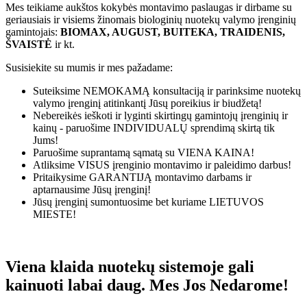
Mes teikiame aukštos kokybės montavimo paslaugas ir dirbame su
geriausiais ir visiems žinomais biologinių nuotekų valymo įrenginių
gamintojais:
BIOMAX, AUGUST, BUITEKA, TRAIDENIS,
ŠVAISTĖ
ir kt.
Susisiekite su mumis ir mes pažadame:
Suteiksime
NEMOKAMĄ
konsultaciją ir parinksime nuotekų
valymo įrenginį atitinkantį Jūsų poreikius ir biudžetą!
Nebereikės ieškoti ir lyginti skirtingų gamintojų įrenginių ir
kainų - paruošime
INDIVIDUALŲ
sprendimą skirtą tik
Jums!
Paruošime suprantamą sąmatą su
VIENA KAINA!
Atliksime
VISUS
įrenginio montavimo ir paleidimo darbus!
Pritaikysime
GARANTIJĄ
montavimo darbams ir
aptarnausime Jūsų įrenginį!
Jūsų įrenginį sumontuosime bet kuriame
LIETUVOS
MIESTE!
Viena klaida nuotekų sistemoje gali
kainuoti labai daug. Mes Jos Nedarome!