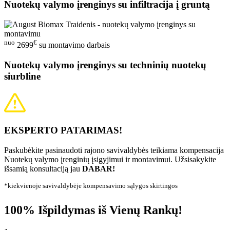
Nuotekų valymo įrenginys su infiltracija į gruntą
nuo
€
2699
su montavimo darbais
Nuotekų valymo įrenginys su techninių nuotekų
siurbline
EKSPERTO PATARIMAS!
Paskubėkite pasinaudoti rajono savivaldybės teikiama kompensacija
Nuotekų valymo įrenginių įsigyjimui ir montavimui. Užsisakykite
išsamią konsultaciją jau
DABAR!
*kiekvienoje savivaldybėje kompensavimo sąlygos skirtingos
100% Išpildymas iš Vienų Rankų!