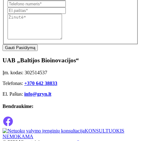
Gauti Pasiūlymą
UAB „Baltijos Bioinovacijos“
Įm. kodas: 302514537
Telefonas:
+370 642 38833
El. Paštas:
info@gryn.lt
Bendraukime:
KONSULTUOKIS
NEMOKAMA