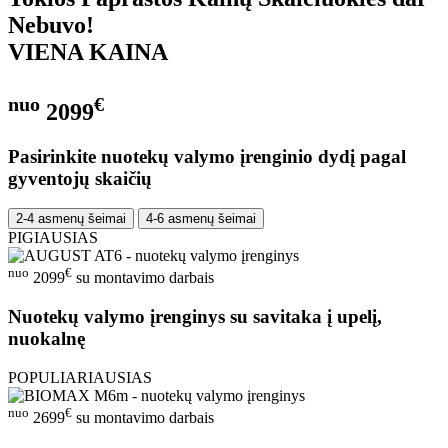
Nebuvo!
VIENA KAINA
nuo
€
2099
Pasirinkite nuotekų valymo įrenginio dydį pagal
gyventojų skaičių
2-4 asmenų šeimai
4-6 asmenų šeimai
PIGIAUSIAS
nuo
€
2099
su montavimo darbais
Nuotekų valymo įrenginys su savitaka į upelį,
nuokalnę
POPULIARIAUSIAS
nuo
€
2699
su montavimo darbais