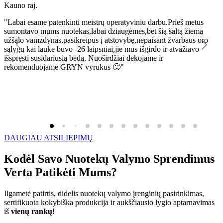
Kauno raj.
K
"Labai esame patenkinti meistrų operatyviniu darbu.Prieš metus
"
sumontavo mums nuotekas,labai dziaugėmės,bet šią šaltą žiemą
l
užšąlo vamzdynas,pasikreipus į atstovybę,nepaisant žvarbaus oro
R
sąlygų kai lauke buvo -26 laipsniai,jie mus išgirdo ir atvažiavo
išspręsti susidariusią bėdą. Nuoširdžiai dekojame ir
rekomenduojame GRYN vyrukus 🙂"
DAUGIAU ATSILIEPIMŲ
Kodėl Savo Nuotekų Valymo Sprendimus
Verta Patikėti Mums?
Ilgametė patirtis, didelis nuotekų valymo įrenginių pasirinkimas,
sertifikuota kokybiška produkcija ir aukščiausio lygio aptarnavimas
iš
vienų rankų!