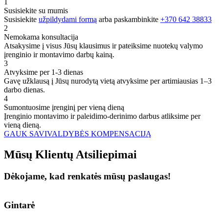
1
Susisiekite su mumis
Susisiekite
užpildydami formą
arba paskambinkite
+370 642 38833
2
Nemokama konsultacija
Atsakysime į visus Jūsų klausimus ir pateiksime nuotekų valymo
įrenginio ir montavimo darbų kainą.
3
Atvyksime per 1-3 dienas
Gavę užklausą į Jūsų nurodytą vietą atvyksime per artimiausias 1–3
darbo dienas.
4
Sumontuosime įrenginį per vieną dieną
Įrenginio montavimo ir paleidimo-derinimo darbus atliksime per
vieną dieną.
GAUK SAVIVALDYBĖS KOMPENSACIJĄ
Mūsų
Klientų
Atsiliepimai
Dėkojame, kad renkatės mūsų paslaugas!
Gintarė