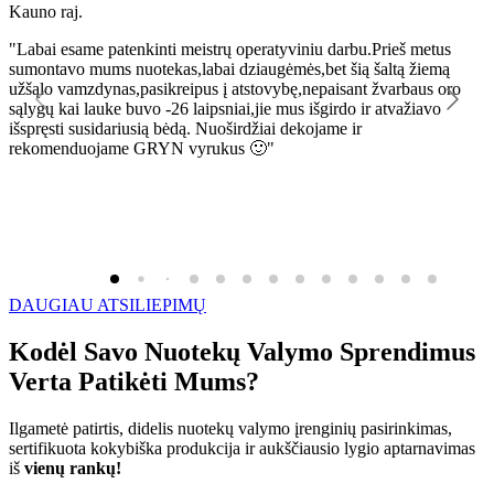
Kauno raj.
K
"Labai esame patenkinti meistrų operatyviniu darbu.Prieš metus
"
sumontavo mums nuotekas,labai dziaugėmės,bet šią šaltą žiemą
l
užšąlo vamzdynas,pasikreipus į atstovybę,nepaisant žvarbaus oro
R
sąlygų kai lauke buvo -26 laipsniai,jie mus išgirdo ir atvažiavo
išspręsti susidariusią bėdą. Nuoširdžiai dekojame ir
rekomenduojame GRYN vyrukus 🙂"
DAUGIAU ATSILIEPIMŲ
Kodėl Savo Nuotekų Valymo Sprendimus
Verta Patikėti Mums?
Ilgametė patirtis, didelis nuotekų valymo įrenginių pasirinkimas,
sertifikuota kokybiška produkcija ir aukščiausio lygio aptarnavimas
iš
vienų rankų!