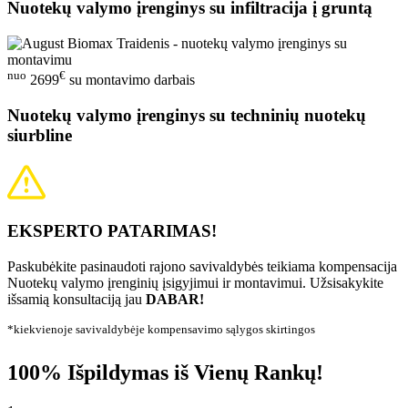
Nuotekų valymo įrenginys su infiltracija į gruntą
nuo
€
2699
su montavimo darbais
Nuotekų valymo įrenginys su techninių nuotekų
siurbline
EKSPERTO PATARIMAS!
Paskubėkite pasinaudoti rajono savivaldybės teikiama kompensacija
Nuotekų valymo įrenginių įsigyjimui ir montavimui. Užsisakykite
išsamią konsultaciją jau
DABAR!
*kiekvienoje savivaldybėje kompensavimo sąlygos skirtingos
100% Išpildymas iš Vienų Rankų!