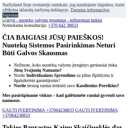
Naršydami šioje svetainėje sutinkate, jog naudojame slapukus, kurie
užtikrina sklandų naršymą tinklapyje.
Daugiau informacijos
Supratau
Nemokama konsultacija:
+370 642 38833
ČIA BAIGIASI JŪSŲ PAIEŠKOS!
Nuotekų Sistemos Pasirinkimas Neturi
Būti Galvos Skausmas
Nežinote, koks nuotekų valymo įrenginys geriausiai tinka
Jūsų Svajonių Namams?
Norite
Individualaus Sprendimo
su pilnu išpildymu ir
ilgalaikėmis garantijomis?
Norite
tiesiog ramiai tenkinti savo
Kasdienius Poreikius?
Mes pasirūpiname viskuo – kad galėtumėte ramiai gyventi savo
namuose.
GAUTI ĮVERTINIMĄ +37064238833
GAUTI ĮVERTINIMĄ
+37064238833
Tokios Paprastos Kainų Skaičiuoklės dar