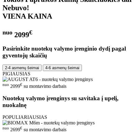
Nebuvo!
VIENA KAINA
nuo
€
2099
Pasirinkite nuotekų valymo įrenginio dydį pagal
gyventojų skaičių
2-4 asmenų šeimai
4-6 asmenų šeimai
PIGIAUSIAS
nuo
€
2099
su montavimo darbais
Nuotekų valymo įrenginys su savitaka į upelį,
nuokalnę
POPULIARIAUSIAS
nuo
€
2699
su montavimo darbais