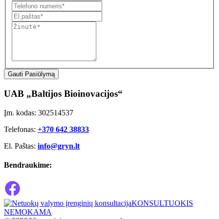
Gauti Pasiūlymą
UAB „Baltijos Bioinovacijos“
Įm. kodas: 302514537
Telefonas:
+370 642 38833
El. Paštas:
info@gryn.lt
Bendraukime:
KONSULTUOKIS
NEMOKAMA