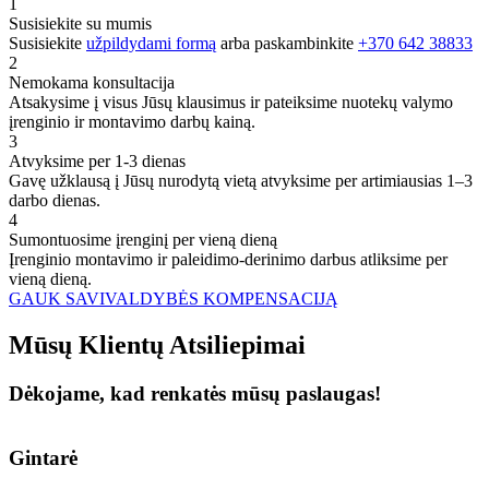
1
Susisiekite su mumis
Susisiekite
užpildydami formą
arba paskambinkite
+370 642 38833
2
Nemokama konsultacija
Atsakysime į visus Jūsų klausimus ir pateiksime nuotekų valymo
įrenginio ir montavimo darbų kainą.
3
Atvyksime per 1-3 dienas
Gavę užklausą į Jūsų nurodytą vietą atvyksime per artimiausias 1–3
darbo dienas.
4
Sumontuosime įrenginį per vieną dieną
Įrenginio montavimo ir paleidimo-derinimo darbus atliksime per
vieną dieną.
GAUK SAVIVALDYBĖS KOMPENSACIJĄ
Mūsų
Klientų
Atsiliepimai
Dėkojame, kad renkatės mūsų paslaugas!
Gintarė