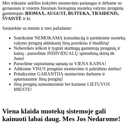
Mes teikiame aukštos kokybės montavimo paslaugas ir dirbame su
geriausiais ir visiems žinomais biologinių nuotekų valymo įrenginių
gamintojais:
BIOMAX, AUGUST, BUITEKA, TRAIDENIS,
ŠVAISTĖ
ir kt.
Susisiekite su mumis ir mes pažadame:
Suteiksime
NEMOKAMĄ
konsultaciją ir parinksime nuotekų
valymo įrenginį atitinkantį Jūsų poreikius ir biudžetą!
Nebereikės ieškoti ir lyginti skirtingų gamintojų įrenginių ir
kainų - paruošime
INDIVIDUALŲ
sprendimą skirtą tik
Jums!
Paruošime suprantamą sąmatą su
VIENA KAINA!
Atliksime
VISUS
įrenginio montavimo ir paleidimo darbus!
Pritaikysime
GARANTIJĄ
montavimo darbams ir
aptarnausime Jūsų įrenginį!
Jūsų įrenginį sumontuosime bet kuriame
LIETUVOS
MIESTE!
Viena klaida nuotekų sistemoje gali
kainuoti labai daug. Mes Jos Nedarome!