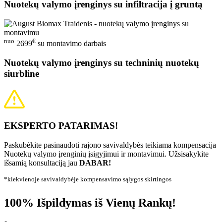
Nuotekų valymo įrenginys su infiltracija į gruntą
nuo
€
2699
su montavimo darbais
Nuotekų valymo įrenginys su techninių nuotekų
siurbline
EKSPERTO PATARIMAS!
Paskubėkite pasinaudoti rajono savivaldybės teikiama kompensacija
Nuotekų valymo įrenginių įsigyjimui ir montavimui. Užsisakykite
išsamią konsultaciją jau
DABAR!
*kiekvienoje savivaldybėje kompensavimo sąlygos skirtingos
100% Išpildymas iš Vienų Rankų!