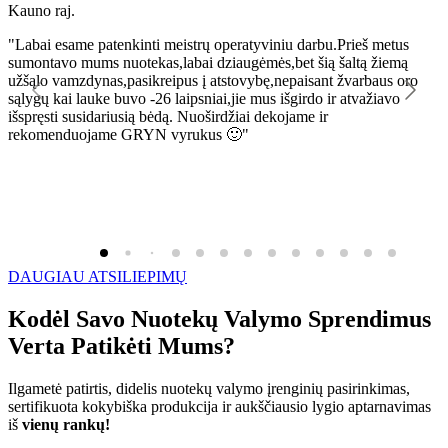
Kauno raj.
K
"Labai esame patenkinti meistrų operatyviniu darbu.Prieš metus
"
sumontavo mums nuotekas,labai dziaugėmės,bet šią šaltą žiemą
l
užšąlo vamzdynas,pasikreipus į atstovybę,nepaisant žvarbaus oro
R
sąlygų kai lauke buvo -26 laipsniai,jie mus išgirdo ir atvažiavo
išspręsti susidariusią bėdą. Nuoširdžiai dekojame ir
rekomenduojame GRYN vyrukus 🙂"
DAUGIAU ATSILIEPIMŲ
Kodėl Savo Nuotekų Valymo Sprendimus
Verta Patikėti Mums?
Ilgametė patirtis, didelis nuotekų valymo įrenginių pasirinkimas,
sertifikuota kokybiška produkcija ir aukščiausio lygio aptarnavimas
iš
vienų rankų!