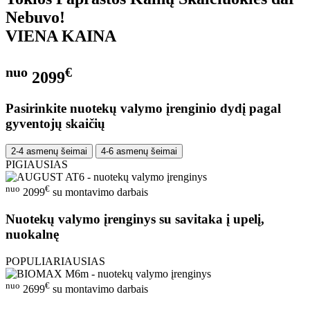
Nebuvo!
VIENA KAINA
nuo
€
2099
Pasirinkite nuotekų valymo įrenginio dydį pagal
gyventojų skaičių
2-4 asmenų šeimai
4-6 asmenų šeimai
PIGIAUSIAS
nuo
€
2099
su montavimo darbais
Nuotekų valymo įrenginys su savitaka į upelį,
nuokalnę
POPULIARIAUSIAS
nuo
€
2699
su montavimo darbais