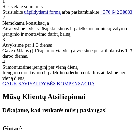
1
Susisiekite su mumis
Susisiekite
užpildydami formą
arba paskambinkite
+370 642 38833
2
Nemokama konsultacija
Atsakysime į visus Jūsų klausimus ir pateiksime nuotekų valymo
įrenginio ir montavimo darbų kainą.
3
Atvyksime per 1-3 dienas
Gavę užklausą į Jūsų nurodytą vietą atvyksime per artimiausias 1–3
darbo dienas.
4
Sumontuosime įrenginį per vieną dieną
Įrenginio montavimo ir paleidimo-derinimo darbus atliksime per
vieną dieną.
GAUK SAVIVALDYBĖS KOMPENSACIJĄ
Mūsų
Klientų
Atsiliepimai
Dėkojame, kad renkatės mūsų paslaugas!
Gintarė