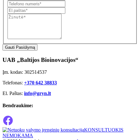
Gauti Pasiūlymą
UAB „Baltijos Bioinovacijos“
Įm. kodas: 302514537
Telefonas:
+370 642 38833
El. Paštas:
info@gryn.lt
Bendraukime:
KONSULTUOKIS
NEMOKAMA