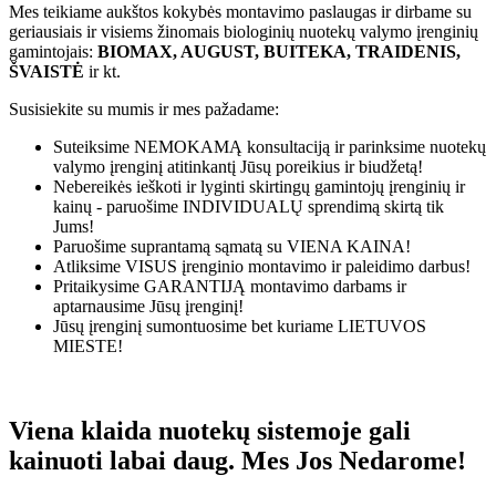
Mes teikiame aukštos kokybės montavimo paslaugas ir dirbame su
geriausiais ir visiems žinomais biologinių nuotekų valymo įrenginių
gamintojais:
BIOMAX, AUGUST, BUITEKA, TRAIDENIS,
ŠVAISTĖ
ir kt.
Susisiekite su mumis ir mes pažadame:
Suteiksime
NEMOKAMĄ
konsultaciją ir parinksime nuotekų
valymo įrenginį atitinkantį Jūsų poreikius ir biudžetą!
Nebereikės ieškoti ir lyginti skirtingų gamintojų įrenginių ir
kainų - paruošime
INDIVIDUALŲ
sprendimą skirtą tik
Jums!
Paruošime suprantamą sąmatą su
VIENA KAINA!
Atliksime
VISUS
įrenginio montavimo ir paleidimo darbus!
Pritaikysime
GARANTIJĄ
montavimo darbams ir
aptarnausime Jūsų įrenginį!
Jūsų įrenginį sumontuosime bet kuriame
LIETUVOS
MIESTE!
Viena klaida nuotekų sistemoje gali
kainuoti labai daug. Mes Jos Nedarome!