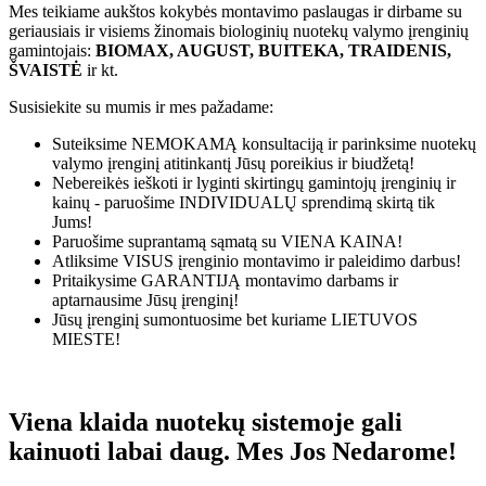
Mes teikiame aukštos kokybės montavimo paslaugas ir dirbame su
geriausiais ir visiems žinomais biologinių nuotekų valymo įrenginių
gamintojais:
BIOMAX, AUGUST, BUITEKA, TRAIDENIS,
ŠVAISTĖ
ir kt.
Susisiekite su mumis ir mes pažadame:
Suteiksime
NEMOKAMĄ
konsultaciją ir parinksime nuotekų
valymo įrenginį atitinkantį Jūsų poreikius ir biudžetą!
Nebereikės ieškoti ir lyginti skirtingų gamintojų įrenginių ir
kainų - paruošime
INDIVIDUALŲ
sprendimą skirtą tik
Jums!
Paruošime suprantamą sąmatą su
VIENA KAINA!
Atliksime
VISUS
įrenginio montavimo ir paleidimo darbus!
Pritaikysime
GARANTIJĄ
montavimo darbams ir
aptarnausime Jūsų įrenginį!
Jūsų įrenginį sumontuosime bet kuriame
LIETUVOS
MIESTE!
Viena klaida nuotekų sistemoje gali
kainuoti labai daug. Mes Jos Nedarome!