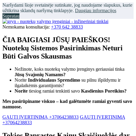
Naršydami šioje svetainėje sutinkate, jog naudojame slapukus, kurie
užtikrina sklandų naršymą tinklapyje.
Daugiau informacijos
Supratau
Nemokama konsultacija:
+370 642 38833
ČIA BAIGIASI JŪSŲ PAIEŠKOS!
Nuotekų Sistemos Pasirinkimas Neturi
Būti Galvos Skausmas
Nežinote, koks nuotekų valymo įrenginys geriausiai tinka
Jūsų Svajonių Namams?
Norite
Individualaus Sprendimo
su pilnu išpildymu ir
ilgalaikėmis garantijomis?
Norite
tiesiog ramiai tenkinti savo
Kasdienius Poreikius?
Mes pasirūpiname viskuo – kad galėtumėte ramiai gyventi savo
namuose.
GAUTI ĮVERTINIMĄ +37064238833
GAUTI ĮVERTINIMĄ
+37064238833
Tokios Paprastos Kainų Skaičiuoklės dar