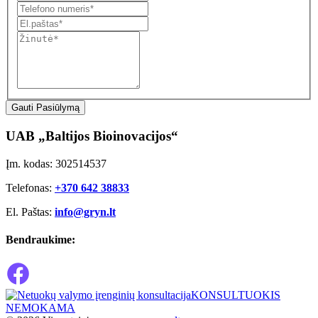
Gauti Pasiūlymą
UAB „Baltijos Bioinovacijos“
Įm. kodas: 302514537
Telefonas:
+370 642 38833
El. Paštas:
info@gryn.lt
Bendraukime:
KONSULTUOKIS
NEMOKAMA