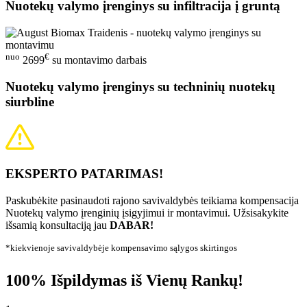
Nuotekų valymo įrenginys su infiltracija į gruntą
nuo
€
2699
su montavimo darbais
Nuotekų valymo įrenginys su techninių nuotekų
siurbline
EKSPERTO PATARIMAS!
Paskubėkite pasinaudoti rajono savivaldybės teikiama kompensacija
Nuotekų valymo įrenginių įsigyjimui ir montavimui. Užsisakykite
išsamią konsultaciją jau
DABAR!
*kiekvienoje savivaldybėje kompensavimo sąlygos skirtingos
100% Išpildymas iš Vienų Rankų!