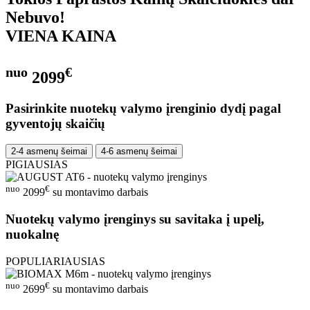
Nebuvo!
VIENA KAINA
nuo
€
2099
Pasirinkite nuotekų valymo įrenginio dydį pagal
gyventojų skaičių
2-4 asmenų šeimai
4-6 asmenų šeimai
PIGIAUSIAS
nuo
€
2099
su montavimo darbais
Nuotekų valymo įrenginys su savitaka į upelį,
nuokalnę
POPULIARIAUSIAS
nuo
€
2699
su montavimo darbais