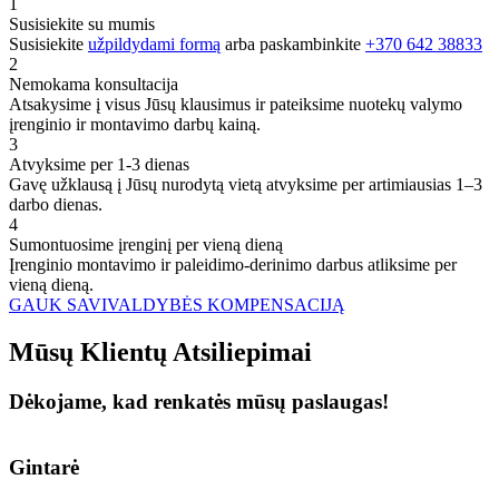
1
Susisiekite su mumis
Susisiekite
užpildydami formą
arba paskambinkite
+370 642 38833
2
Nemokama konsultacija
Atsakysime į visus Jūsų klausimus ir pateiksime nuotekų valymo
įrenginio ir montavimo darbų kainą.
3
Atvyksime per 1-3 dienas
Gavę užklausą į Jūsų nurodytą vietą atvyksime per artimiausias 1–3
darbo dienas.
4
Sumontuosime įrenginį per vieną dieną
Įrenginio montavimo ir paleidimo-derinimo darbus atliksime per
vieną dieną.
GAUK SAVIVALDYBĖS KOMPENSACIJĄ
Mūsų
Klientų
Atsiliepimai
Dėkojame, kad renkatės mūsų paslaugas!
Gintarė