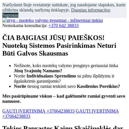
Naršydami šioje svetainėje sutinkate, jog naudojame slapukus, kurie
užtikrina sklandų naršymą tinklapyje.
Daugiau informacijos
Supratau
Nemokama konsultacija:
+370 642 38833
ČIA BAIGIASI JŪSŲ PAIEŠKOS!
Nuotekų Sistemos Pasirinkimas Neturi
Būti Galvos Skausmas
Nežinote, koks nuotekų valymo įrenginys geriausiai tinka
Jūsų Svajonių Namams?
Norite
Individualaus Sprendimo
su pilnu išpildymu ir
ilgalaikėmis garantijomis?
Norite
tiesiog ramiai tenkinti savo
Kasdienius Poreikius?
Mes pasirūpiname viskuo – kad galėtumėte ramiai gyventi savo
namuose.
GAUTI ĮVERTINIMĄ +37064238833
GAUTI ĮVERTINIMĄ
+37064238833
Tokios Paprastos Kainų Skaičiuoklės dar