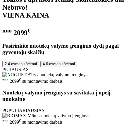
Nebuvo!
VIENA KAINA
nuo
€
2099
Pasirinkite nuotekų valymo įrenginio dydį pagal
gyventojų skaičių
2-4 asmenų šeimai
4-6 asmenų šeimai
PIGIAUSIAS
nuo
€
2099
su montavimo darbais
Nuotekų valymo įrenginys su savitaka į upelį,
nuokalnę
POPULIARIAUSIAS
nuo
€
2699
su montavimo darbais