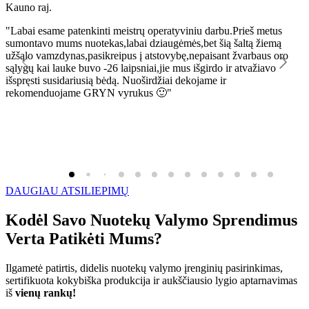
Kauno raj.
K
"Labai esame patenkinti meistrų operatyviniu darbu.Prieš metus
"
sumontavo mums nuotekas,labai dziaugėmės,bet šią šaltą žiemą
l
užšąlo vamzdynas,pasikreipus į atstovybę,nepaisant žvarbaus oro
R
sąlygų kai lauke buvo -26 laipsniai,jie mus išgirdo ir atvažiavo
išspręsti susidariusią bėdą. Nuoširdžiai dekojame ir
rekomenduojame GRYN vyrukus 🙂"
DAUGIAU ATSILIEPIMŲ
Kodėl Savo Nuotekų Valymo Sprendimus
Verta Patikėti Mums?
Ilgametė patirtis, didelis nuotekų valymo įrenginių pasirinkimas,
sertifikuota kokybiška produkcija ir aukščiausio lygio aptarnavimas
iš
vienų rankų!