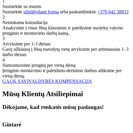
1
Susisiekite su mumis
Susisiekite
užpildydami formą
arba paskambinkite
+370 642 38833
2
Nemokama konsultacija
Atsakysime į visus Jūsų klausimus ir pateiksime nuotekų valymo
įrenginio ir montavimo darbų kainą.
3
Atvyksime per 1-3 dienas
Gavę užklausą į Jūsų nurodytą vietą atvyksime per artimiausias 1–3
darbo dienas.
4
Sumontuosime įrenginį per vieną dieną
Įrenginio montavimo ir paleidimo-derinimo darbus atliksime per
vieną dieną.
GAUK SAVIVALDYBĖS KOMPENSACIJĄ
Mūsų
Klientų
Atsiliepimai
Dėkojame, kad renkatės mūsų paslaugas!
Gintarė