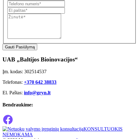
Gauti Pasiūlymą
UAB „Baltijos Bioinovacijos“
Įm. kodas: 302514537
Telefonas:
+370 642 38833
El. Paštas:
info@gryn.lt
Bendraukime:
KONSULTUOKIS
NEMOKAMA