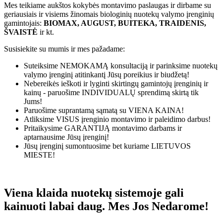
Mes teikiame aukštos kokybės montavimo paslaugas ir dirbame su
geriausiais ir visiems žinomais biologinių nuotekų valymo įrenginių
gamintojais:
BIOMAX, AUGUST, BUITEKA, TRAIDENIS,
ŠVAISTĖ
ir kt.
Susisiekite su mumis ir mes pažadame:
Suteiksime
NEMOKAMĄ
konsultaciją ir parinksime nuotekų
valymo įrenginį atitinkantį Jūsų poreikius ir biudžetą!
Nebereikės ieškoti ir lyginti skirtingų gamintojų įrenginių ir
kainų - paruošime
INDIVIDUALŲ
sprendimą skirtą tik
Jums!
Paruošime suprantamą sąmatą su
VIENA KAINA!
Atliksime
VISUS
įrenginio montavimo ir paleidimo darbus!
Pritaikysime
GARANTIJĄ
montavimo darbams ir
aptarnausime Jūsų įrenginį!
Jūsų įrenginį sumontuosime bet kuriame
LIETUVOS
MIESTE!
Viena klaida nuotekų sistemoje gali
kainuoti labai daug. Mes Jos Nedarome!