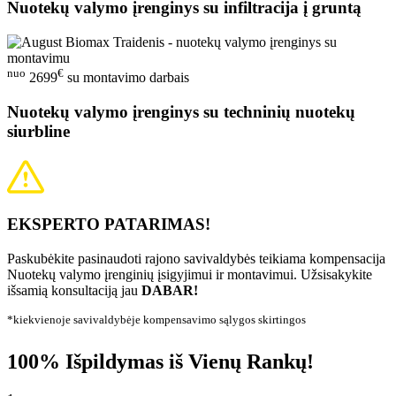
Nuotekų valymo įrenginys su infiltracija į gruntą
nuo
€
2699
su montavimo darbais
Nuotekų valymo įrenginys su techninių nuotekų
siurbline
EKSPERTO PATARIMAS!
Paskubėkite pasinaudoti rajono savivaldybės teikiama kompensacija
Nuotekų valymo įrenginių įsigyjimui ir montavimui. Užsisakykite
išsamią konsultaciją jau
DABAR!
*kiekvienoje savivaldybėje kompensavimo sąlygos skirtingos
100% Išpildymas iš Vienų Rankų!