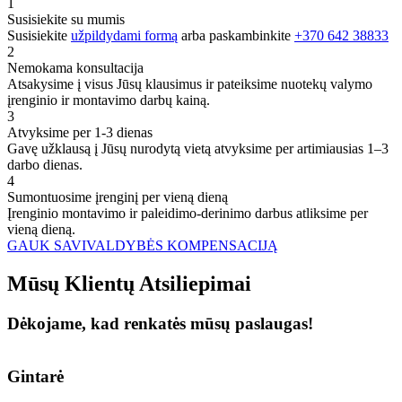
1
Susisiekite su mumis
Susisiekite
užpildydami formą
arba paskambinkite
+370 642 38833
2
Nemokama konsultacija
Atsakysime į visus Jūsų klausimus ir pateiksime nuotekų valymo
įrenginio ir montavimo darbų kainą.
3
Atvyksime per 1-3 dienas
Gavę užklausą į Jūsų nurodytą vietą atvyksime per artimiausias 1–3
darbo dienas.
4
Sumontuosime įrenginį per vieną dieną
Įrenginio montavimo ir paleidimo-derinimo darbus atliksime per
vieną dieną.
GAUK SAVIVALDYBĖS KOMPENSACIJĄ
Mūsų
Klientų
Atsiliepimai
Dėkojame, kad renkatės mūsų paslaugas!
Gintarė