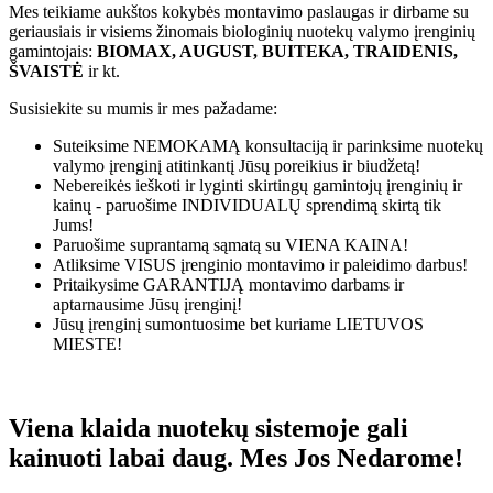
Mes teikiame aukštos kokybės montavimo paslaugas ir dirbame su
geriausiais ir visiems žinomais biologinių nuotekų valymo įrenginių
gamintojais:
BIOMAX, AUGUST, BUITEKA, TRAIDENIS,
ŠVAISTĖ
ir kt.
Susisiekite su mumis ir mes pažadame:
Suteiksime
NEMOKAMĄ
konsultaciją ir parinksime nuotekų
valymo įrenginį atitinkantį Jūsų poreikius ir biudžetą!
Nebereikės ieškoti ir lyginti skirtingų gamintojų įrenginių ir
kainų - paruošime
INDIVIDUALŲ
sprendimą skirtą tik
Jums!
Paruošime suprantamą sąmatą su
VIENA KAINA!
Atliksime
VISUS
įrenginio montavimo ir paleidimo darbus!
Pritaikysime
GARANTIJĄ
montavimo darbams ir
aptarnausime Jūsų įrenginį!
Jūsų įrenginį sumontuosime bet kuriame
LIETUVOS
MIESTE!
Viena klaida nuotekų sistemoje gali
kainuoti labai daug. Mes Jos Nedarome!