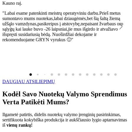
Kauno raj.
K
"Labai esame patenkinti meistrų operatyviniu darbu.Prieš metus
"
sumontavo mums nuotekas,labai dziaugėmės,bet šią šaltą žiemą
l
užšąlo vamzdynas,pasikreipus į atstovybę,nepaisant žvarbaus oro
R
sąlygų kai lauke buvo -26 laipsniai,jie mus išgirdo ir atvažiavo
išspręsti susidariusią bėdą. Nuoširdžiai dekojame ir
rekomenduojame GRYN vyrukus 🙂"
DAUGIAU ATSILIEPIMŲ
Kodėl Savo Nuotekų Valymo Sprendimus
Verta Patikėti Mums?
Ilgametė patirtis, didelis nuotekų valymo įrenginių pasirinkimas,
sertifikuota kokybiška produkcija ir aukščiausio lygio aptarnavimas
iš
vienų rankų!