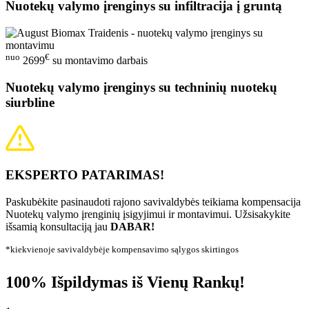
Nuotekų valymo įrenginys su infiltracija į gruntą
nuo
€
2699
su montavimo darbais
Nuotekų valymo įrenginys su techninių nuotekų
siurbline
EKSPERTO PATARIMAS!
Paskubėkite pasinaudoti rajono savivaldybės teikiama kompensacija
Nuotekų valymo įrenginių įsigyjimui ir montavimui. Užsisakykite
išsamią konsultaciją jau
DABAR!
*kiekvienoje savivaldybėje kompensavimo sąlygos skirtingos
100% Išpildymas iš Vienų Rankų!