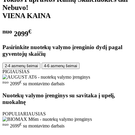
Nebuvo!
VIENA KAINA
nuo
€
2099
Pasirinkite nuotekų valymo įrenginio dydį pagal
gyventojų skaičių
2-4 asmenų šeimai
4-6 asmenų šeimai
PIGIAUSIAS
nuo
€
2099
su montavimo darbais
Nuotekų valymo įrenginys su savitaka į upelį,
nuokalnę
POPULIARIAUSIAS
nuo
€
2699
su montavimo darbais