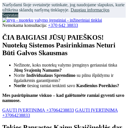
Naršydami šioje svetainėje sutinkate, jog naudojame slapukus, kurie
užtikrina sklandų naršymą tinklapyje.
Daugiau informacijos
Supratau
Nemokama konsultacija:
+370 642 38833
ČIA BAIGIASI JŪSŲ PAIEŠKOS!
Nuotekų Sistemos Pasirinkimas Neturi
Būti Galvos Skausmas
Nežinote, koks nuotekų valymo įrenginys geriausiai tinka
Jūsų Svajonių Namams?
Norite
Individualaus Sprendimo
su pilnu išpildymu ir
ilgalaikėmis garantijomis?
Norite
tiesiog ramiai tenkinti savo
Kasdienius Poreikius?
Mes pasirūpiname viskuo – kad galėtumėte ramiai gyventi savo
namuose.
GAUTI ĮVERTINIMĄ +37064238833
GAUTI ĮVERTINIMĄ
+37064238833
Tokios Paprastos Kainų Skaičiuoklės dar