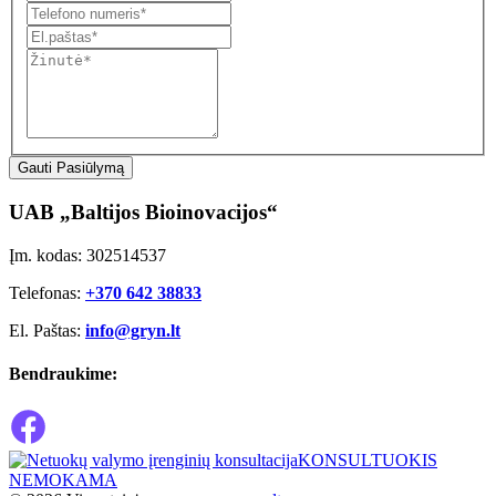
Gauti Pasiūlymą
UAB „Baltijos Bioinovacijos“
Įm. kodas: 302514537
Telefonas:
+370 642 38833
El. Paštas:
info@gryn.lt
Bendraukime:
KONSULTUOKIS
NEMOKAMA