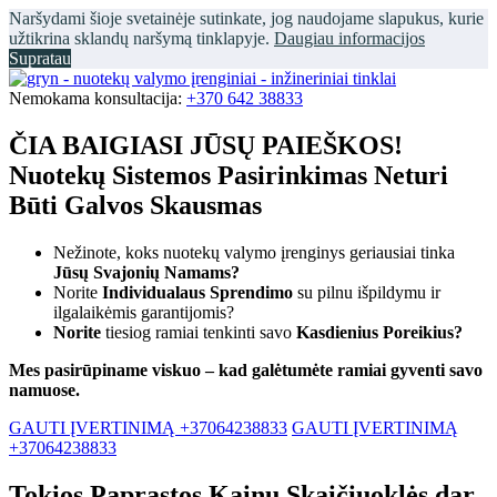
Naršydami šioje svetainėje sutinkate, jog naudojame slapukus, kurie
užtikrina sklandų naršymą tinklapyje.
Daugiau informacijos
Supratau
Nemokama konsultacija:
+370 642 38833
ČIA BAIGIASI JŪSŲ PAIEŠKOS!
Nuotekų Sistemos Pasirinkimas Neturi
Būti Galvos Skausmas
Nežinote, koks nuotekų valymo įrenginys geriausiai tinka
Jūsų Svajonių Namams?
Norite
Individualaus Sprendimo
su pilnu išpildymu ir
ilgalaikėmis garantijomis?
Norite
tiesiog ramiai tenkinti savo
Kasdienius Poreikius?
Mes pasirūpiname viskuo – kad galėtumėte ramiai gyventi savo
namuose.
GAUTI ĮVERTINIMĄ +37064238833
GAUTI ĮVERTINIMĄ
+37064238833
Tokios Paprastos Kainų Skaičiuoklės dar