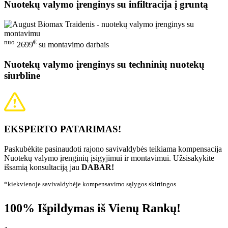
Nuotekų valymo įrenginys su infiltracija į gruntą
nuo
€
2699
su montavimo darbais
Nuotekų valymo įrenginys su techninių nuotekų
siurbline
EKSPERTO PATARIMAS!
Paskubėkite pasinaudoti rajono savivaldybės teikiama kompensacija
Nuotekų valymo įrenginių įsigyjimui ir montavimui. Užsisakykite
išsamią konsultaciją jau
DABAR!
*kiekvienoje savivaldybėje kompensavimo sąlygos skirtingos
100% Išpildymas iš Vienų Rankų!