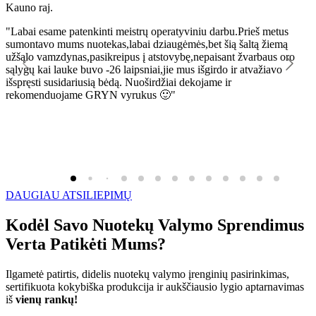
Kauno raj.
K
"Labai esame patenkinti meistrų operatyviniu darbu.Prieš metus
"
sumontavo mums nuotekas,labai dziaugėmės,bet šią šaltą žiemą
l
užšąlo vamzdynas,pasikreipus į atstovybę,nepaisant žvarbaus oro
R
sąlygų kai lauke buvo -26 laipsniai,jie mus išgirdo ir atvažiavo
išspręsti susidariusią bėdą. Nuoširdžiai dekojame ir
rekomenduojame GRYN vyrukus 🙂"
DAUGIAU ATSILIEPIMŲ
Kodėl Savo Nuotekų Valymo Sprendimus
Verta Patikėti Mums?
Ilgametė patirtis, didelis nuotekų valymo įrenginių pasirinkimas,
sertifikuota kokybiška produkcija ir aukščiausio lygio aptarnavimas
iš
vienų rankų!