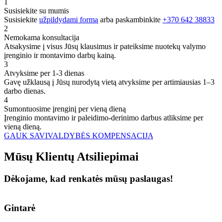
1
Susisiekite su mumis
Susisiekite
užpildydami formą
arba paskambinkite
+370 642 38833
2
Nemokama konsultacija
Atsakysime į visus Jūsų klausimus ir pateiksime nuotekų valymo
įrenginio ir montavimo darbų kainą.
3
Atvyksime per 1-3 dienas
Gavę užklausą į Jūsų nurodytą vietą atvyksime per artimiausias 1–3
darbo dienas.
4
Sumontuosime įrenginį per vieną dieną
Įrenginio montavimo ir paleidimo-derinimo darbus atliksime per
vieną dieną.
GAUK SAVIVALDYBĖS KOMPENSACIJĄ
Mūsų
Klientų
Atsiliepimai
Dėkojame, kad renkatės mūsų paslaugas!
Gintarė