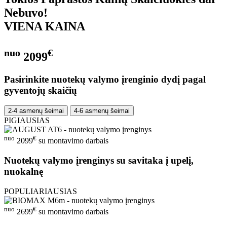
Nebuvo!
VIENA KAINA
nuo
€
2099
Pasirinkite nuotekų valymo įrenginio dydį pagal
gyventojų skaičių
2-4 asmenų šeimai
4-6 asmenų šeimai
PIGIAUSIAS
nuo
€
2099
su montavimo darbais
Nuotekų valymo įrenginys su savitaka į upelį,
nuokalnę
POPULIARIAUSIAS
nuo
€
2699
su montavimo darbais