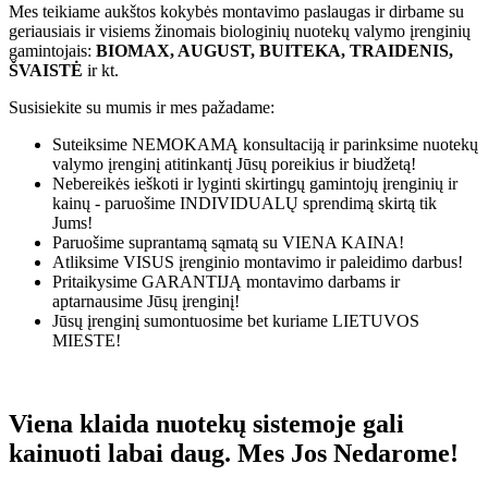
Mes teikiame aukštos kokybės montavimo paslaugas ir dirbame su
geriausiais ir visiems žinomais biologinių nuotekų valymo įrenginių
gamintojais:
BIOMAX, AUGUST, BUITEKA, TRAIDENIS,
ŠVAISTĖ
ir kt.
Susisiekite su mumis ir mes pažadame:
Suteiksime
NEMOKAMĄ
konsultaciją ir parinksime nuotekų
valymo įrenginį atitinkantį Jūsų poreikius ir biudžetą!
Nebereikės ieškoti ir lyginti skirtingų gamintojų įrenginių ir
kainų - paruošime
INDIVIDUALŲ
sprendimą skirtą tik
Jums!
Paruošime suprantamą sąmatą su
VIENA KAINA!
Atliksime
VISUS
įrenginio montavimo ir paleidimo darbus!
Pritaikysime
GARANTIJĄ
montavimo darbams ir
aptarnausime Jūsų įrenginį!
Jūsų įrenginį sumontuosime bet kuriame
LIETUVOS
MIESTE!
Viena klaida nuotekų sistemoje gali
kainuoti labai daug. Mes Jos Nedarome!