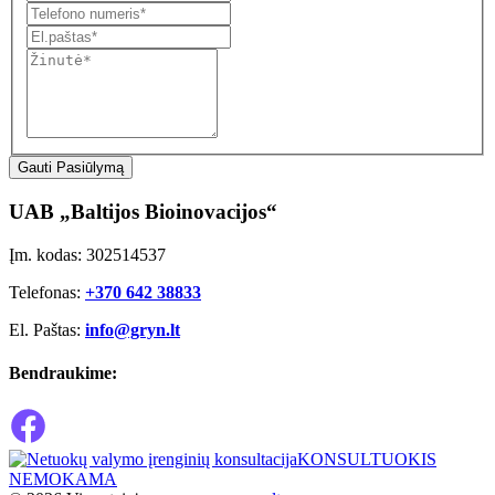
Gauti Pasiūlymą
UAB „Baltijos Bioinovacijos“
Įm. kodas: 302514537
Telefonas:
+370 642 38833
El. Paštas:
info@gryn.lt
Bendraukime:
KONSULTUOKIS
NEMOKAMA