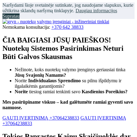
Naršydami šioje svetainėje sutinkate, jog naudojame slapukus, kurie
užtikrina sklandų naršymą tinklapyje.
Daugiau informacijos
Supratau
Nemokama konsultacija:
+370 642 38833
ČIA BAIGIASI JŪSŲ PAIEŠKOS!
Nuotekų Sistemos Pasirinkimas Neturi
Būti Galvos Skausmas
Nežinote, koks nuotekų valymo įrenginys geriausiai tinka
Jūsų Svajonių Namams?
Norite
Individualaus Sprendimo
su pilnu išpildymu ir
ilgalaikėmis garantijomis?
Norite
tiesiog ramiai tenkinti savo
Kasdienius Poreikius?
Mes pasirūpiname viskuo – kad galėtumėte ramiai gyventi savo
namuose.
GAUTI ĮVERTINIMĄ +37064238833
GAUTI ĮVERTINIMĄ
+37064238833
Tokios Paprastos Kainų Skaičiuoklės dar