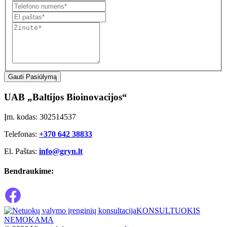
Gauti Pasiūlymą
UAB „Baltijos Bioinovacijos“
Įm. kodas: 302514537
Telefonas:
+370 642 38833
El. Paštas:
info@gryn.lt
Bendraukime:
KONSULTUOKIS
NEMOKAMA