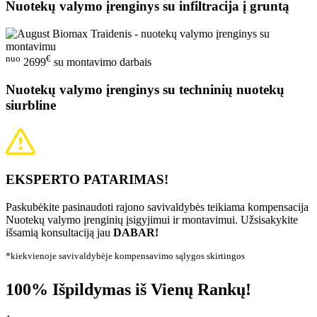
Nuotekų valymo įrenginys su infiltracija į gruntą
nuo
€
2699
su montavimo darbais
Nuotekų valymo įrenginys su techninių nuotekų
siurbline
EKSPERTO PATARIMAS!
Paskubėkite pasinaudoti rajono savivaldybės teikiama kompensacija
Nuotekų valymo įrenginių įsigyjimui ir montavimui. Užsisakykite
išsamią konsultaciją jau
DABAR!
*kiekvienoje savivaldybėje kompensavimo sąlygos skirtingos
100% Išpildymas iš Vienų Rankų!