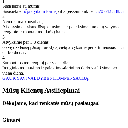
1
Susisiekite su mumis
Susisiekite
užpildydami formą
arba paskambinkite
+370 642 38833
2
Nemokama konsultacija
Atsakysime į visus Jūsų klausimus ir pateiksime nuotekų valymo
įrenginio ir montavimo darbų kainą.
3
Atvyksime per 1-3 dienas
Gavę užklausą į Jūsų nurodytą vietą atvyksime per artimiausias 1–3
darbo dienas.
4
Sumontuosime įrenginį per vieną dieną
Įrenginio montavimo ir paleidimo-derinimo darbus atliksime per
vieną dieną.
GAUK SAVIVALDYBĖS KOMPENSACIJĄ
Mūsų
Klientų
Atsiliepimai
Dėkojame, kad renkatės mūsų paslaugas!
Gintarė