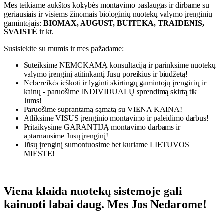
Mes teikiame aukštos kokybės montavimo paslaugas ir dirbame su
geriausiais ir visiems žinomais biologinių nuotekų valymo įrenginių
gamintojais:
BIOMAX, AUGUST, BUITEKA, TRAIDENIS,
ŠVAISTĖ
ir kt.
Susisiekite su mumis ir mes pažadame:
Suteiksime
NEMOKAMĄ
konsultaciją ir parinksime nuotekų
valymo įrenginį atitinkantį Jūsų poreikius ir biudžetą!
Nebereikės ieškoti ir lyginti skirtingų gamintojų įrenginių ir
kainų - paruošime
INDIVIDUALŲ
sprendimą skirtą tik
Jums!
Paruošime suprantamą sąmatą su
VIENA KAINA!
Atliksime
VISUS
įrenginio montavimo ir paleidimo darbus!
Pritaikysime
GARANTIJĄ
montavimo darbams ir
aptarnausime Jūsų įrenginį!
Jūsų įrenginį sumontuosime bet kuriame
LIETUVOS
MIESTE!
Viena klaida nuotekų sistemoje gali
kainuoti labai daug. Mes Jos Nedarome!