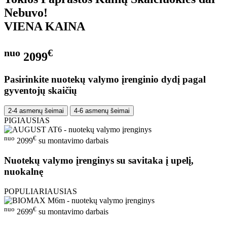
Nebuvo!
VIENA KAINA
nuo
€
2099
Pasirinkite nuotekų valymo įrenginio dydį pagal
gyventojų skaičių
2-4 asmenų šeimai
4-6 asmenų šeimai
PIGIAUSIAS
nuo
€
2099
su montavimo darbais
Nuotekų valymo įrenginys su savitaka į upelį,
nuokalnę
POPULIARIAUSIAS
nuo
€
2699
su montavimo darbais