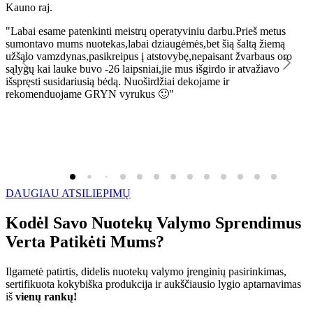
Kauno raj.
K
"Labai esame patenkinti meistrų operatyviniu darbu.Prieš metus
"
sumontavo mums nuotekas,labai dziaugėmės,bet šią šaltą žiemą
l
užšąlo vamzdynas,pasikreipus į atstovybę,nepaisant žvarbaus oro
R
sąlygų kai lauke buvo -26 laipsniai,jie mus išgirdo ir atvažiavo
išspręsti susidariusią bėdą. Nuoširdžiai dekojame ir
rekomenduojame GRYN vyrukus 🙂"
DAUGIAU ATSILIEPIMŲ
Kodėl Savo Nuotekų Valymo Sprendimus
Verta Patikėti Mums?
Ilgametė patirtis, didelis nuotekų valymo įrenginių pasirinkimas,
sertifikuota kokybiška produkcija ir aukščiausio lygio aptarnavimas
iš
vienų rankų!