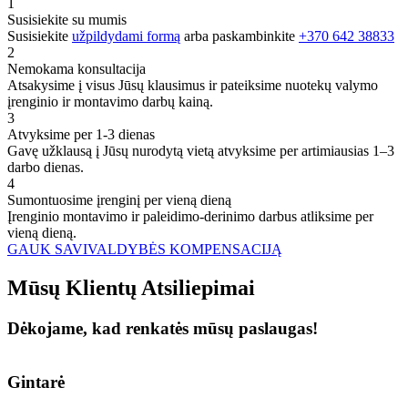
1
Susisiekite su mumis
Susisiekite
užpildydami formą
arba paskambinkite
+370 642 38833
2
Nemokama konsultacija
Atsakysime į visus Jūsų klausimus ir pateiksime nuotekų valymo
įrenginio ir montavimo darbų kainą.
3
Atvyksime per 1-3 dienas
Gavę užklausą į Jūsų nurodytą vietą atvyksime per artimiausias 1–3
darbo dienas.
4
Sumontuosime įrenginį per vieną dieną
Įrenginio montavimo ir paleidimo-derinimo darbus atliksime per
vieną dieną.
GAUK SAVIVALDYBĖS KOMPENSACIJĄ
Mūsų
Klientų
Atsiliepimai
Dėkojame, kad renkatės mūsų paslaugas!
Gintarė