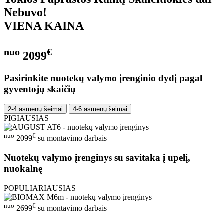
Nebuvo!
VIENA KAINA
nuo
€
2099
Pasirinkite nuotekų valymo įrenginio dydį pagal
gyventojų skaičių
2-4 asmenų šeimai
4-6 asmenų šeimai
PIGIAUSIAS
nuo
€
2099
su montavimo darbais
Nuotekų valymo įrenginys su savitaka į upelį,
nuokalnę
POPULIARIAUSIAS
nuo
€
2699
su montavimo darbais