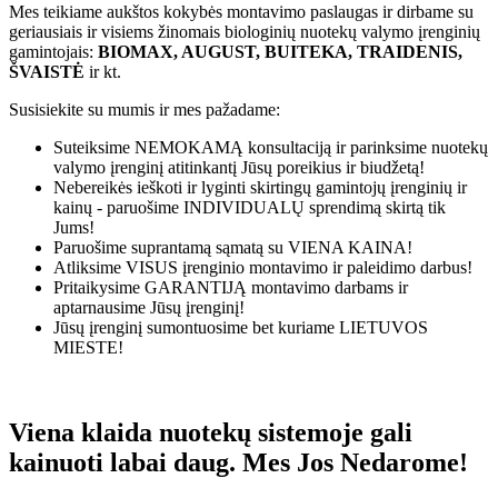
Mes teikiame aukštos kokybės montavimo paslaugas ir dirbame su
geriausiais ir visiems žinomais biologinių nuotekų valymo įrenginių
gamintojais:
BIOMAX, AUGUST, BUITEKA, TRAIDENIS,
ŠVAISTĖ
ir kt.
Susisiekite su mumis ir mes pažadame:
Suteiksime
NEMOKAMĄ
konsultaciją ir parinksime nuotekų
valymo įrenginį atitinkantį Jūsų poreikius ir biudžetą!
Nebereikės ieškoti ir lyginti skirtingų gamintojų įrenginių ir
kainų - paruošime
INDIVIDUALŲ
sprendimą skirtą tik
Jums!
Paruošime suprantamą sąmatą su
VIENA KAINA!
Atliksime
VISUS
įrenginio montavimo ir paleidimo darbus!
Pritaikysime
GARANTIJĄ
montavimo darbams ir
aptarnausime Jūsų įrenginį!
Jūsų įrenginį sumontuosime bet kuriame
LIETUVOS
MIESTE!
Viena klaida nuotekų sistemoje gali
kainuoti labai daug. Mes Jos Nedarome!