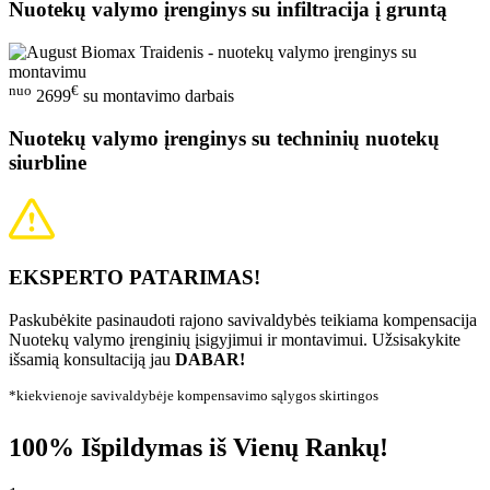
Nuotekų valymo įrenginys su infiltracija į gruntą
nuo
€
2699
su montavimo darbais
Nuotekų valymo įrenginys su techninių nuotekų
siurbline
EKSPERTO PATARIMAS!
Paskubėkite pasinaudoti rajono savivaldybės teikiama kompensacija
Nuotekų valymo įrenginių įsigyjimui ir montavimui. Užsisakykite
išsamią konsultaciją jau
DABAR!
*kiekvienoje savivaldybėje kompensavimo sąlygos skirtingos
100% Išpildymas iš Vienų Rankų!