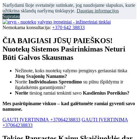
Naršydami šioje svetainėje sutinkate, jog naudojame slapukus, kurie
užtikrina sklandų naršymą tinklapyje.
Daugiau informacijos
Supratau
Nemokama konsultacija:
+370 642 38833
ČIA BAIGIASI JŪSŲ PAIEŠKOS!
Nuotekų Sistemos Pasirinkimas Neturi
Būti Galvos Skausmas
Nežinote, koks nuotekų valymo įrenginys geriausiai tinka
Jūsų Svajonių Namams?
Norite
Individualaus Sprendimo
su pilnu išpildymu ir
ilgalaikėmis garantijomis?
Norite
tiesiog ramiai tenkinti savo
Kasdienius Poreikius?
Mes pasirūpiname viskuo – kad galėtumėte ramiai gyventi savo
namuose.
GAUTI ĮVERTINIMĄ +37064238833
GAUTI ĮVERTINIMĄ
+37064238833
Tokios Paprastos Kainų Skaičiuoklės dar