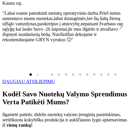
Kauno raj.
K
"Labai esame patenkinti meistrų operatyviniu darbu.Prieš metus
"
sumontavo mums nuotekas,labai dziaugėmės,bet šią šaltą žiemą
l
užšąlo vamzdynas,pasikreipus į atstovybę,nepaisant žvarbaus oro
R
sąlygų kai lauke buvo -26 laipsniai,jie mus išgirdo ir atvažiavo
išspręsti susidariusią bėdą. Nuoširdžiai dekojame ir
rekomenduojame GRYN vyrukus 🙂"
DAUGIAU ATSILIEPIMŲ
Kodėl Savo Nuotekų Valymo Sprendimus
Verta Patikėti Mums?
Ilgametė patirtis, didelis nuotekų valymo įrenginių pasirinkimas,
sertifikuota kokybiška produkcija ir aukščiausio lygio aptarnavimas
iš
vienų rankų!