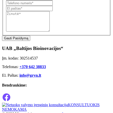
Gauti Pasiūlymą
UAB „Baltijos Bioinovacijos“
Įm. kodas: 302514537
Telefonas:
+370 642 38833
El. Paštas:
info@gryn.lt
Bendraukime:
KONSULTUOKIS
NEMOKAMA