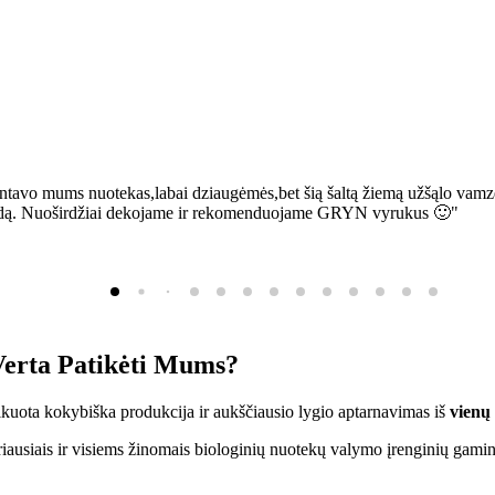
ntavo mums nuotekas,labai dziaugėmės,bet šią šaltą žiemą užšąlo vamzd
sią bėdą. Nuoširdžiai dekojame ir rekomenduojame GRYN vyrukus 🙂"
erta Patikėti Mums?
ifikuota kokybiška produkcija ir aukščiausio lygio aptarnavimas iš
vienų
ausiais ir visiems žinomais biologinių nuotekų valymo įrenginių gamin