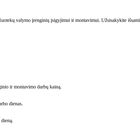
uotekų valymo įrenginių įsigyjimui ir montavimui. Užsisakykite išsami
ginio ir montavimo darbų kainą.
arbo dienas.
 dieną.