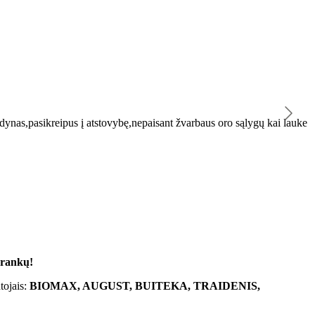
K
ynas,pasikreipus į atstovybę,nepaisant žvarbaus oro sąlygų kai lauke
"
 rankų!
tojais:
BIOMAX, AUGUST, BUITEKA, TRAIDENIS,