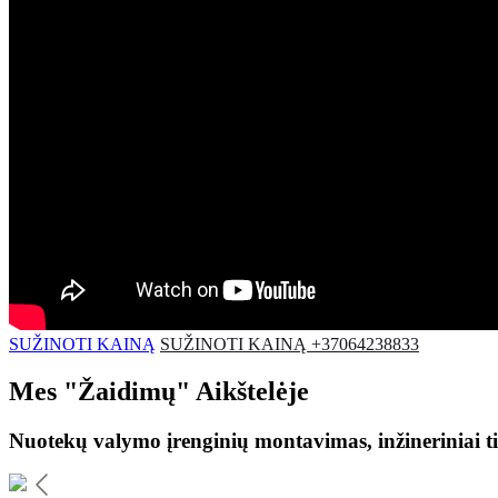
SUŽINOTI KAINĄ
SUŽINOTI KAINĄ +37064238833
Mes
"Žaidimų"
Aikštelėje
Nuotekų valymo įrenginių montavimas, inžineriniai ti