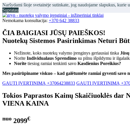
Naršydami šioje svetainėje sutinkate, jog naudojame slapukus, kurie 
Supratau
Nemokama konsultacija:
+370 642 38833
ČIA BAIGIASI JŪSŲ PAIEŠKOS!
Nuotekų Sistemos Pasirinkimas Neturi Bū
Nežinote, koks nuotekų valymo įrenginys geriausiai tinka
Jūsų
Norite
Individualaus Sprendimo
su pilnu išpildymu ir ilgalai
Norite
tiesiog ramiai tenkinti savo
Kasdienius Poreikius?
Mes pasirūpiname viskuo – kad galėtumėte ramiai gyventi savo 
GAUTI ĮVERTINIMĄ +37064238833
GAUTI ĮVERTINIMĄ +370
Tokios Paprastos Kainų Skaičiuoklės dar 
VIENA KAINA
nuo
€
2099