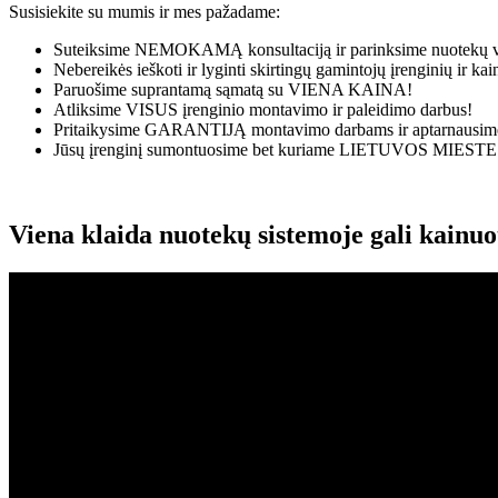
Susisiekite su mumis ir mes pažadame:
Suteiksime
NEMOKAMĄ
konsultaciją ir parinksime nuotekų v
Nebereikės ieškoti ir lyginti skirtingų gamintojų įrenginių ir k
Paruošime suprantamą sąmatą su
VIENA KAINA!
Atliksime
VISUS
įrenginio montavimo ir paleidimo darbus!
Pritaikysime
GARANTIJĄ
montavimo darbams ir aptarnausime
Jūsų įrenginį sumontuosime bet kuriame
LIETUVOS MIESTE
Viena klaida nuotekų sistemoje gali kainu