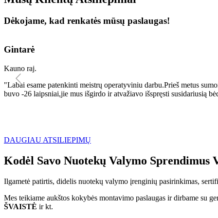
Dėkojame, kad renkatės mūsų paslaugas!
Gintarė
Kauno raj.
"Labai esame patenkinti meistrų operatyviniu darbu.Prieš metus sumo
buvo -26 laipsniai,jie mus išgirdo ir atvažiavo išspręsti susidariu
DAUGIAU ATSILIEPIMŲ
Kodėl Savo Nuotekų Valymo Sprendimus V
Ilgametė patirtis, didelis nuotekų valymo įrenginių pasirinkimas, sert
Mes teikiame aukštos kokybės montavimo paslaugas ir dirbame su geri
ŠVAISTĖ
ir kt.