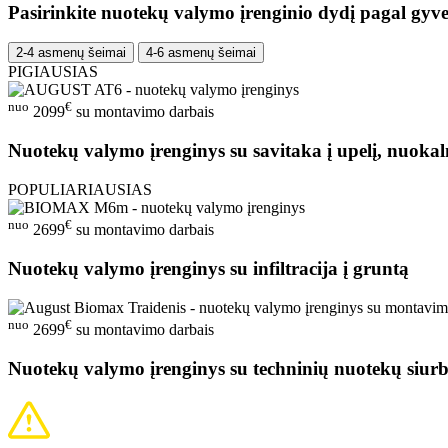
Pasirinkite nuotekų valymo įrenginio dydį pagal gyve
2-4 asmenų šeimai
4-6 asmenų šeimai
PIGIAUSIAS
nuo
€
2099
su montavimo darbais
Nuotekų valymo įrenginys su savitaka į upelį, nuokal
POPULIARIAUSIAS
nuo
€
2699
su montavimo darbais
Nuotekų valymo įrenginys su infiltracija į gruntą
nuo
€
2699
su montavimo darbais
Nuotekų valymo įrenginys su techninių nuotekų siurb