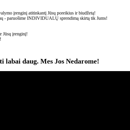
alymo įrenginį atitinkantį Jūsų poreikius ir biudžetą!
ainų - paruošime
INDIVIDUALŲ
sprendimą skirtą tik Jums!
 Jūsų įrenginį!
!
oti labai daug. Mes Jos Nedarome!