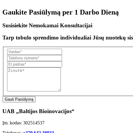
Gaukite Pasiūlymą per
1 Darbo Dieną
Susisiekite Nemokamai Konsultacijai
Tarp tobulo sprendimo individualiai Jūsų nuotekų sis
Gauti Pasiūlymą
UAB „Baltijos Bioinovacijos“
Įm. kodas: 302514537
Telefonas:
+370 642 38833