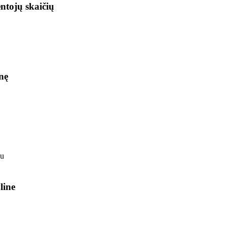
ntojų skaičių
nę
line