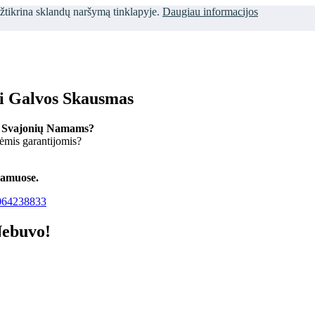
užtikrina sklandų naršymą tinklapyje.
Daugiau informacijos
ti Galvos Skausmas
 Svajonių Namams?
kėmis garantijomis?
namuose.
64238833
Nebuvo!