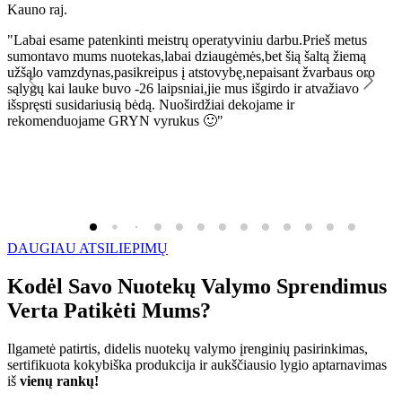
Kauno raj.
K
"Labai esame patenkinti meistrų operatyviniu darbu.Prieš metus
"
sumontavo mums nuotekas,labai dziaugėmės,bet šią šaltą žiemą
l
užšąlo vamzdynas,pasikreipus į atstovybę,nepaisant žvarbaus oro
R
sąlygų kai lauke buvo -26 laipsniai,jie mus išgirdo ir atvažiavo
išspręsti susidariusią bėdą. Nuoširdžiai dekojame ir
rekomenduojame GRYN vyrukus 🙂"
DAUGIAU ATSILIEPIMŲ
Kodėl Savo Nuotekų Valymo Sprendimus
Verta Patikėti Mums?
Ilgametė patirtis, didelis nuotekų valymo įrenginių pasirinkimas,
sertifikuota kokybiška produkcija ir aukščiausio lygio aptarnavimas
iš
vienų rankų!