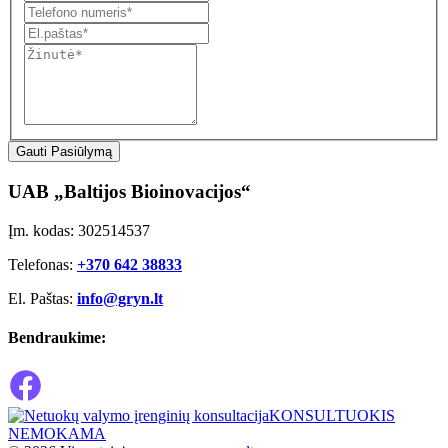
Gauti Pasiūlymą
UAB „Baltijos Bioinovacijos“
Įm. kodas: 302514537
Telefonas:
+370 642 38833
El. Paštas:
info@gryn.lt
Bendraukime:
KONSULTUOKIS
NEMOKAMA