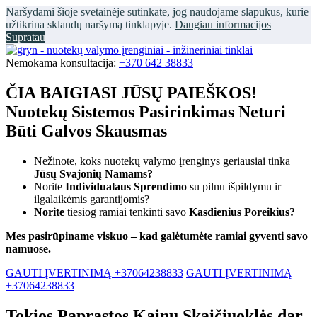
Naršydami šioje svetainėje sutinkate, jog naudojame slapukus, kurie
užtikrina sklandų naršymą tinklapyje.
Daugiau informacijos
Supratau
Nemokama konsultacija:
+370 642 38833
ČIA BAIGIASI JŪSŲ PAIEŠKOS!
Nuotekų Sistemos Pasirinkimas Neturi
Būti Galvos Skausmas
Nežinote, koks nuotekų valymo įrenginys geriausiai tinka
Jūsų Svajonių Namams?
Norite
Individualaus Sprendimo
su pilnu išpildymu ir
ilgalaikėmis garantijomis?
Norite
tiesiog ramiai tenkinti savo
Kasdienius Poreikius?
Mes pasirūpiname viskuo – kad galėtumėte ramiai gyventi savo
namuose.
GAUTI ĮVERTINIMĄ +37064238833
GAUTI ĮVERTINIMĄ
+37064238833
Tokios Paprastos Kainų Skaičiuoklės dar