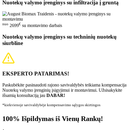
Nuotekų valymo įrenginys su infiltracija į gruntą
nuo
€
2699
su montavimo darbais
Nuotekų valymo įrenginys su techninių nuotekų
siurbline
EKSPERTO PATARIMAS!
Paskubėkite pasinaudoti rajono savivaldybės teikiama kompensacija
Nuotekų valymo įrenginių įsigyjimui ir montavimui. Užsisakykite
išsamią konsultaciją jau
DABAR!
*kiekvienoje savivaldybėje kompensavimo sąlygos skirtingos
100% Išpildymas iš Vienų Rankų!