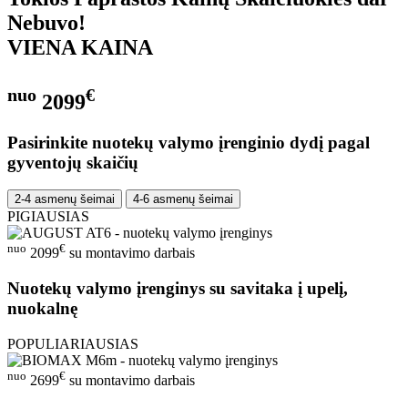
Nebuvo!
VIENA KAINA
nuo
€
2099
Pasirinkite nuotekų valymo įrenginio dydį pagal
gyventojų skaičių
2-4 asmenų šeimai
4-6 asmenų šeimai
PIGIAUSIAS
nuo
€
2099
su montavimo darbais
Nuotekų valymo įrenginys su savitaka į upelį,
nuokalnę
POPULIARIAUSIAS
nuo
€
2699
su montavimo darbais