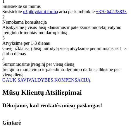
1
Susisiekite su mumis
Susisiekite
užpildydami formą
arba paskambinkite
+370 642 38833
2
Nemokama konsultacija
Atsakysime į visus Jūsų klausimus ir pateiksime nuotekų valymo
įrenginio ir montavimo darbų kainą.
3
Atvyksime per 1-3 dienas
Gavę užklausą į Jūsų nurodytą vietą atvyksime per artimiausias 1–3
darbo dienas.
4
Sumontuosime įrenginį per vieną dieną
Įrenginio montavimo ir paleidimo-derinimo darbus atliksime per
vieną dieną.
GAUK SAVIVALDYBĖS KOMPENSACIJĄ
Mūsų
Klientų
Atsiliepimai
Dėkojame, kad renkatės mūsų paslaugas!
Gintarė