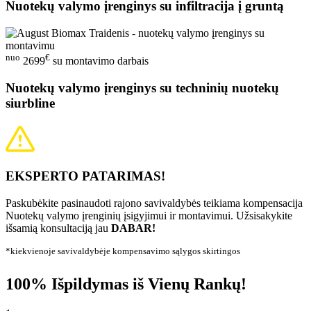
Nuotekų valymo įrenginys su infiltracija į gruntą
nuo
€
2699
su montavimo darbais
Nuotekų valymo įrenginys su techninių nuotekų
siurbline
EKSPERTO PATARIMAS!
Paskubėkite pasinaudoti rajono savivaldybės teikiama kompensacija
Nuotekų valymo įrenginių įsigyjimui ir montavimui. Užsisakykite
išsamią konsultaciją jau
DABAR!
*kiekvienoje savivaldybėje kompensavimo sąlygos skirtingos
100% Išpildymas iš Vienų Rankų!