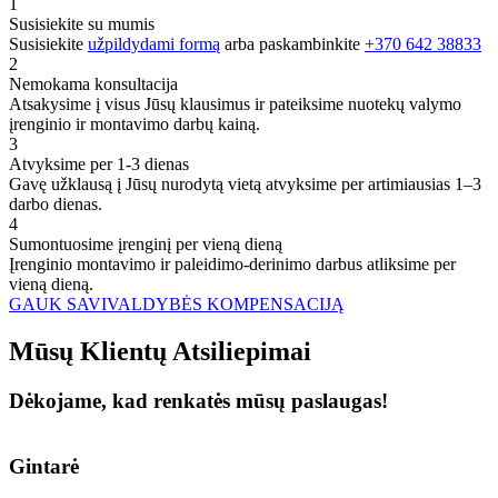
1
Susisiekite su mumis
Susisiekite
užpildydami formą
arba paskambinkite
+370 642 38833
2
Nemokama konsultacija
Atsakysime į visus Jūsų klausimus ir pateiksime nuotekų valymo
įrenginio ir montavimo darbų kainą.
3
Atvyksime per 1-3 dienas
Gavę užklausą į Jūsų nurodytą vietą atvyksime per artimiausias 1–3
darbo dienas.
4
Sumontuosime įrenginį per vieną dieną
Įrenginio montavimo ir paleidimo-derinimo darbus atliksime per
vieną dieną.
GAUK SAVIVALDYBĖS KOMPENSACIJĄ
Mūsų
Klientų
Atsiliepimai
Dėkojame, kad renkatės mūsų paslaugas!
Gintarė