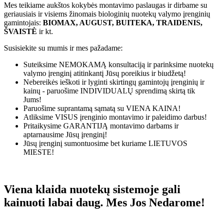
Mes teikiame aukštos kokybės montavimo paslaugas ir dirbame su
geriausiais ir visiems žinomais biologinių nuotekų valymo įrenginių
gamintojais:
BIOMAX, AUGUST, BUITEKA, TRAIDENIS,
ŠVAISTĖ
ir kt.
Susisiekite su mumis ir mes pažadame:
Suteiksime
NEMOKAMĄ
konsultaciją ir parinksime nuotekų
valymo įrenginį atitinkantį Jūsų poreikius ir biudžetą!
Nebereikės ieškoti ir lyginti skirtingų gamintojų įrenginių ir
kainų - paruošime
INDIVIDUALŲ
sprendimą skirtą tik
Jums!
Paruošime suprantamą sąmatą su
VIENA KAINA!
Atliksime
VISUS
įrenginio montavimo ir paleidimo darbus!
Pritaikysime
GARANTIJĄ
montavimo darbams ir
aptarnausime Jūsų įrenginį!
Jūsų įrenginį sumontuosime bet kuriame
LIETUVOS
MIESTE!
Viena klaida nuotekų sistemoje gali
kainuoti labai daug. Mes Jos Nedarome!