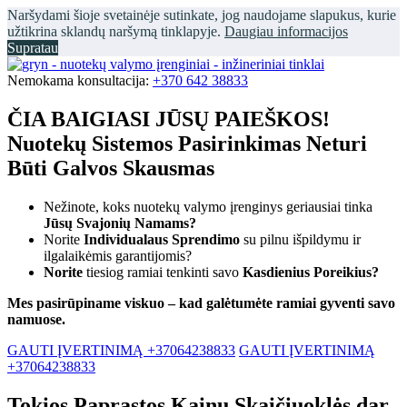
Naršydami šioje svetainėje sutinkate, jog naudojame slapukus, kurie
užtikrina sklandų naršymą tinklapyje.
Daugiau informacijos
Supratau
Nemokama konsultacija:
+370 642 38833
ČIA BAIGIASI JŪSŲ PAIEŠKOS!
Nuotekų Sistemos Pasirinkimas Neturi
Būti Galvos Skausmas
Nežinote, koks nuotekų valymo įrenginys geriausiai tinka
Jūsų Svajonių Namams?
Norite
Individualaus Sprendimo
su pilnu išpildymu ir
ilgalaikėmis garantijomis?
Norite
tiesiog ramiai tenkinti savo
Kasdienius Poreikius?
Mes pasirūpiname viskuo – kad galėtumėte ramiai gyventi savo
namuose.
GAUTI ĮVERTINIMĄ +37064238833
GAUTI ĮVERTINIMĄ
+37064238833
Tokios Paprastos Kainų Skaičiuoklės dar