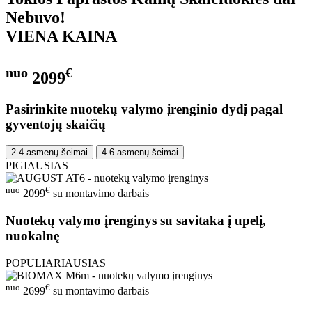
Nebuvo!
VIENA KAINA
nuo
€
2099
Pasirinkite nuotekų valymo įrenginio dydį pagal
gyventojų skaičių
2-4 asmenų šeimai
4-6 asmenų šeimai
PIGIAUSIAS
nuo
€
2099
su montavimo darbais
Nuotekų valymo įrenginys su savitaka į upelį,
nuokalnę
POPULIARIAUSIAS
nuo
€
2699
su montavimo darbais