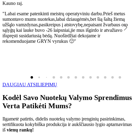
Kauno raj.
K
"Labai esame patenkinti meistrų operatyviniu darbu.Prieš metus
"
sumontavo mums nuotekas,labai dziaugėmės,bet šią šaltą žiemą
l
užšąlo vamzdynas,pasikreipus į atstovybę,nepaisant žvarbaus oro
R
sąlygų kai lauke buvo -26 laipsniai,jie mus išgirdo ir atvažiavo
išspręsti susidariusią bėdą. Nuoširdžiai dekojame ir
rekomenduojame GRYN vyrukus 🙂"
DAUGIAU ATSILIEPIMŲ
Kodėl Savo Nuotekų Valymo Sprendimus
Verta Patikėti Mums?
Ilgametė patirtis, didelis nuotekų valymo įrenginių pasirinkimas,
sertifikuota kokybiška produkcija ir aukščiausio lygio aptarnavimas
iš
vienų rankų!