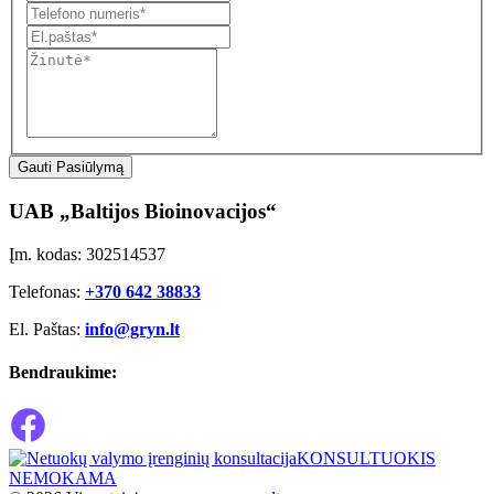
Gauti Pasiūlymą
UAB „Baltijos Bioinovacijos“
Įm. kodas: 302514537
Telefonas:
+370 642 38833
El. Paštas:
info@gryn.lt
Bendraukime:
KONSULTUOKIS
NEMOKAMA