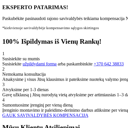
EKSPERTO PATARIMAS!
Paskubėkite pasinaudoti rajono savivaldybės teikiama kompensacija N
*kiekvienoje savivaldybėje kompensavimo sąlygos skirtingos
100% Išpildymas iš Vienų Rankų!
1
Susisiekite su mumis
Susisiekite
užpildydami formą
arba paskambinkite
+370 642 38833
2
Nemokama konsultacija
Atsakysime į visus Jūsų klausimus ir pateiksime nuotekų valymo įren
3
Atvyksime per 1-3 dienas
Gavę užklausą į Jūsų nurodytą vietą atvyksime per artimiausias 1–3 d
4
Sumontuosime įrenginį per vieną dieną
Įrenginio montavimo ir paleidimo-derinimo darbus atliksime per vieną
GAUK SAVIVALDYBĖS KOMPENSACIJĄ
Mūsų
Klientų
Atsiliepimai