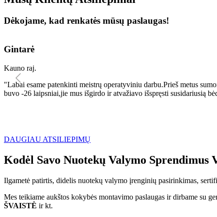
Dėkojame, kad renkatės mūsų paslaugas!
Gintarė
Kauno raj.
"Labai esame patenkinti meistrų operatyviniu darbu.Prieš metus sumo
buvo -26 laipsniai,jie mus išgirdo ir atvažiavo išspręsti susidariu
DAUGIAU ATSILIEPIMŲ
Kodėl Savo Nuotekų Valymo Sprendimus V
Ilgametė patirtis, didelis nuotekų valymo įrenginių pasirinkimas, sert
Mes teikiame aukštos kokybės montavimo paslaugas ir dirbame su geri
ŠVAISTĖ
ir kt.