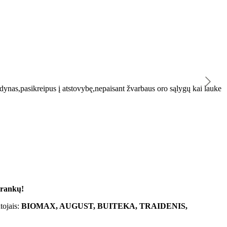
K
ynas,pasikreipus į atstovybę,nepaisant žvarbaus oro sąlygų kai lauke
"
 rankų!
tojais:
BIOMAX, AUGUST, BUITEKA, TRAIDENIS,