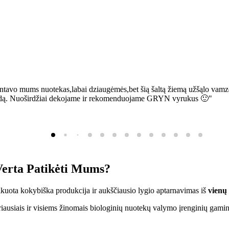
ntavo mums nuotekas,labai dziaugėmės,bet šią šaltą žiemą užšąlo vamzd
sią bėdą. Nuoširdžiai dekojame ir rekomenduojame GRYN vyrukus 🙂"
erta Patikėti Mums?
ifikuota kokybiška produkcija ir aukščiausio lygio aptarnavimas iš
vienų
ausiais ir visiems žinomais biologinių nuotekų valymo įrenginių gamin