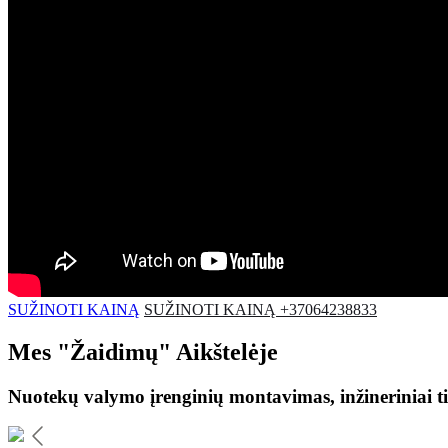
SUŽINOTI KAINĄ
SUŽINOTI KAINĄ +37064238833
Mes
"Žaidimų"
Aikštelėje
Nuotekų valymo įrenginių montavimas, inžineriniai ti