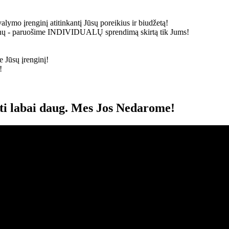
alymo įrenginį atitinkantį Jūsų poreikius ir biudžetą!
ainų - paruošime
INDIVIDUALŲ
sprendimą skirtą tik Jums!
 Jūsų įrenginį!
!
oti labai daug. Mes Jos Nedarome!