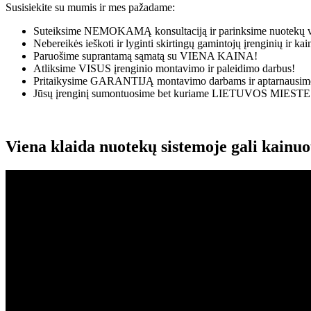
Susisiekite su mumis ir mes pažadame:
Suteiksime
NEMOKAMĄ
konsultaciją ir parinksime nuotekų v
Nebereikės ieškoti ir lyginti skirtingų gamintojų įrenginių ir k
Paruošime suprantamą sąmatą su
VIENA KAINA!
Atliksime
VISUS
įrenginio montavimo ir paleidimo darbus!
Pritaikysime
GARANTIJĄ
montavimo darbams ir aptarnausime
Jūsų įrenginį sumontuosime bet kuriame
LIETUVOS MIESTE
Viena klaida nuotekų sistemoje gali kainu