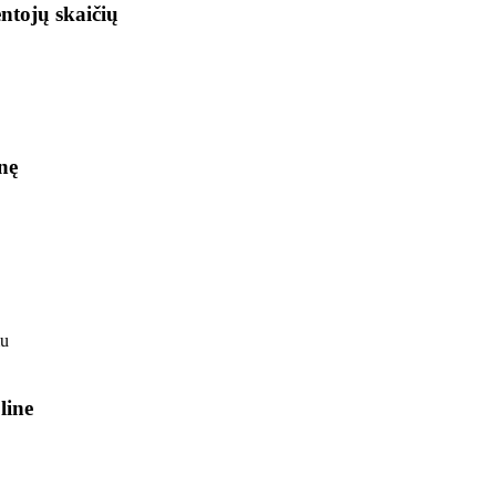
ntojų skaičių
nę
line