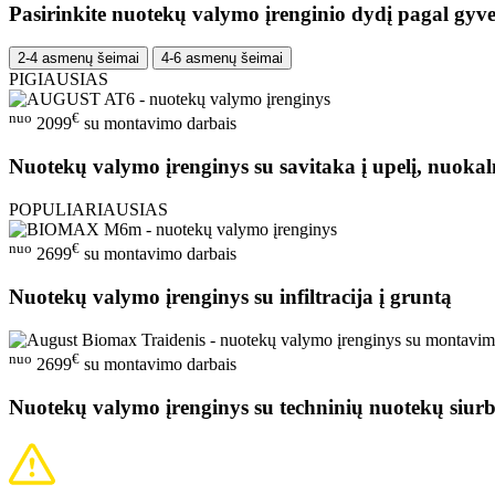
Pasirinkite nuotekų valymo įrenginio dydį pagal gyve
2-4 asmenų šeimai
4-6 asmenų šeimai
PIGIAUSIAS
nuo
€
2099
su montavimo darbais
Nuotekų valymo įrenginys su savitaka į upelį, nuokal
POPULIARIAUSIAS
nuo
€
2699
su montavimo darbais
Nuotekų valymo įrenginys su infiltracija į gruntą
nuo
€
2699
su montavimo darbais
Nuotekų valymo įrenginys su techninių nuotekų siurb