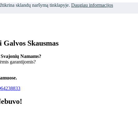
užtikrina sklandų naršymą tinklapyje.
Daugiau informacijos
ti Galvos Skausmas
 Svajonių Namams?
kėmis garantijomis?
namuose.
64238833
Nebuvo!