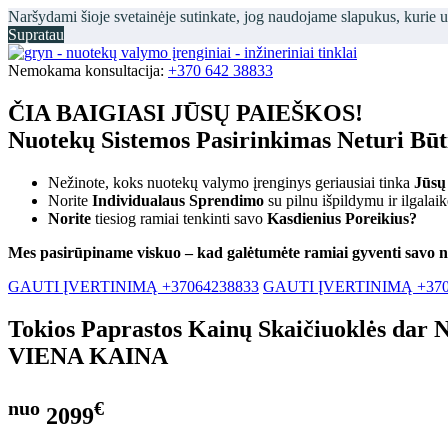
Naršydami šioje svetainėje sutinkate, jog naudojame slapukus, kurie 
Supratau
Nemokama konsultacija:
+370 642 38833
ČIA BAIGIASI JŪSŲ PAIEŠKOS!
Nuotekų Sistemos Pasirinkimas Neturi Bū
Nežinote, koks nuotekų valymo įrenginys geriausiai tinka
Jūsų
Norite
Individualaus Sprendimo
su pilnu išpildymu ir ilgalai
Norite
tiesiog ramiai tenkinti savo
Kasdienius Poreikius?
Mes pasirūpiname viskuo – kad galėtumėte ramiai gyventi savo 
GAUTI ĮVERTINIMĄ +37064238833
GAUTI ĮVERTINIMĄ +370
Tokios Paprastos Kainų Skaičiuoklės dar 
VIENA KAINA
nuo
€
2099