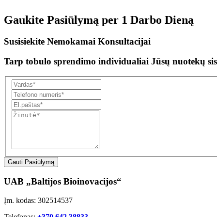
Gaukite Pasiūlymą per
1 Darbo Dieną
Susisiekite Nemokamai Konsultacijai
Tarp tobulo sprendimo individualiai Jūsų nuotekų sis
Gauti Pasiūlymą
UAB „Baltijos Bioinovacijos“
Įm. kodas: 302514537
Telefonas:
+370 642 38833