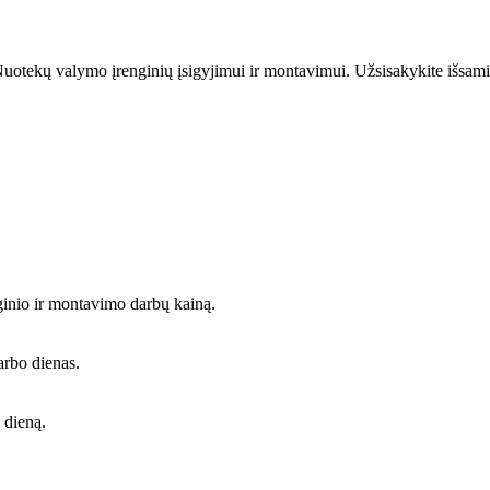
uotekų valymo įrenginių įsigyjimui ir montavimui. Užsisakykite išsami
ginio ir montavimo darbų kainą.
arbo dienas.
 dieną.