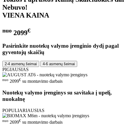
Nebuvo!
VIENA KAINA
nuo
€
2099
Pasirinkite nuotekų valymo įrenginio dydį pagal
gyventojų skaičių
2-4 asmenų šeimai
4-6 asmenų šeimai
PIGIAUSIAS
nuo
€
2099
su montavimo darbais
Nuotekų valymo įrenginys su savitaka į upelį,
nuokalnę
POPULIARIAUSIAS
nuo
€
2699
su montavimo darbais