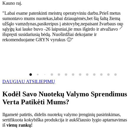
Kauno raj.
K
"Labai esame patenkinti meistrų operatyviniu darbu.Prieš metus
"
sumontavo mums nuotekas,labai dziaugėmės,bet šią šaltą žiemą
l
užšąlo vamzdynas,pasikreipus į atstovybę,nepaisant žvarbaus oro
R
sąlygų kai lauke buvo -26 laipsniai,jie mus išgirdo ir atvažiavo
išspręsti susidariusią bėdą. Nuoširdžiai dekojame ir
rekomenduojame GRYN vyrukus 🙂"
DAUGIAU ATSILIEPIMŲ
Kodėl Savo Nuotekų Valymo Sprendimus
Verta Patikėti Mums?
Ilgametė patirtis, didelis nuotekų valymo įrenginių pasirinkimas,
sertifikuota kokybiška produkcija ir aukščiausio lygio aptarnavimas
iš
vienų rankų!