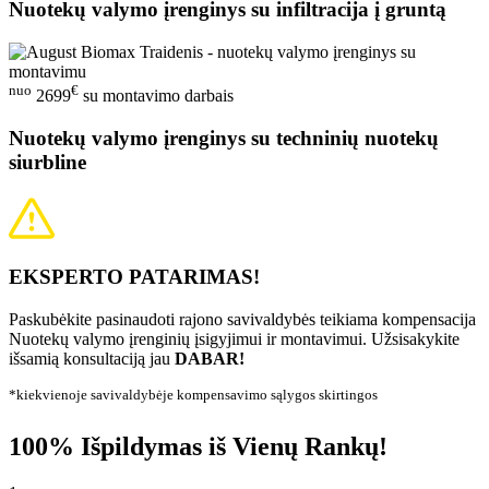
Nuotekų valymo įrenginys su infiltracija į gruntą
nuo
€
2699
su montavimo darbais
Nuotekų valymo įrenginys su techninių nuotekų
siurbline
EKSPERTO PATARIMAS!
Paskubėkite pasinaudoti rajono savivaldybės teikiama kompensacija
Nuotekų valymo įrenginių įsigyjimui ir montavimui. Užsisakykite
išsamią konsultaciją jau
DABAR!
*kiekvienoje savivaldybėje kompensavimo sąlygos skirtingos
100% Išpildymas iš Vienų Rankų!