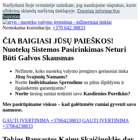
Naršydami šioje svetainėje sutinkate, jog naudojame slapukus, kurie
užtikrina sklandų naršymą tinklapyje.
Daugiau informacijos
Supratau
Nemokama konsultacija:
+370 642 38833
ČIA BAIGIASI JŪSŲ PAIEŠKOS!
Nuotekų Sistemos Pasirinkimas Neturi
Būti Galvos Skausmas
Nežinote, koks nuotekų valymo įrenginys geriausiai tinka
Jūsų Svajonių Namams?
Norite
Individualaus Sprendimo
su pilnu išpildymu ir
ilgalaikėmis garantijomis?
Norite
tiesiog ramiai tenkinti savo
Kasdienius Poreikius?
Mes pasirūpiname viskuo – kad galėtumėte ramiai gyventi savo
namuose.
GAUTI ĮVERTINIMĄ +37064238833
GAUTI ĮVERTINIMĄ
+37064238833
Tokios Paprastos Kainų Skaičiuoklės dar