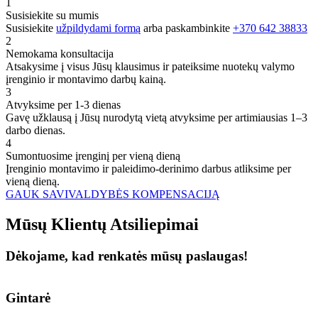
1
Susisiekite su mumis
Susisiekite
užpildydami formą
arba paskambinkite
+370 642 38833
2
Nemokama konsultacija
Atsakysime į visus Jūsų klausimus ir pateiksime nuotekų valymo
įrenginio ir montavimo darbų kainą.
3
Atvyksime per 1-3 dienas
Gavę užklausą į Jūsų nurodytą vietą atvyksime per artimiausias 1–3
darbo dienas.
4
Sumontuosime įrenginį per vieną dieną
Įrenginio montavimo ir paleidimo-derinimo darbus atliksime per
vieną dieną.
GAUK SAVIVALDYBĖS KOMPENSACIJĄ
Mūsų
Klientų
Atsiliepimai
Dėkojame, kad renkatės mūsų paslaugas!
Gintarė