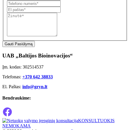
Gauti Pasiūlymą
UAB „Baltijos Bioinovacijos“
Įm. kodas: 302514537
Telefonas:
+370 642 38833
El. Paštas:
info@gryn.lt
Bendraukime:
KONSULTUOKIS
NEMOKAMA