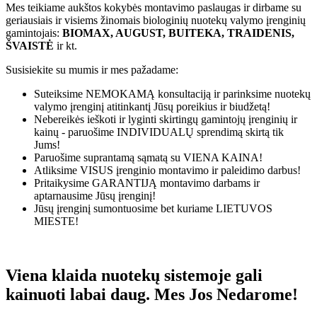
Mes teikiame aukštos kokybės montavimo paslaugas ir dirbame su
geriausiais ir visiems žinomais biologinių nuotekų valymo įrenginių
gamintojais:
BIOMAX, AUGUST, BUITEKA, TRAIDENIS,
ŠVAISTĖ
ir kt.
Susisiekite su mumis ir mes pažadame:
Suteiksime
NEMOKAMĄ
konsultaciją ir parinksime nuotekų
valymo įrenginį atitinkantį Jūsų poreikius ir biudžetą!
Nebereikės ieškoti ir lyginti skirtingų gamintojų įrenginių ir
kainų - paruošime
INDIVIDUALŲ
sprendimą skirtą tik
Jums!
Paruošime suprantamą sąmatą su
VIENA KAINA!
Atliksime
VISUS
įrenginio montavimo ir paleidimo darbus!
Pritaikysime
GARANTIJĄ
montavimo darbams ir
aptarnausime Jūsų įrenginį!
Jūsų įrenginį sumontuosime bet kuriame
LIETUVOS
MIESTE!
Viena klaida nuotekų sistemoje gali
kainuoti labai daug. Mes Jos Nedarome!