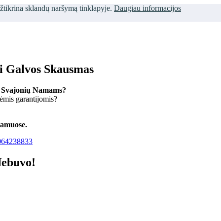
užtikrina sklandų naršymą tinklapyje.
Daugiau informacijos
ti Galvos Skausmas
 Svajonių Namams?
kėmis garantijomis?
namuose.
64238833
Nebuvo!