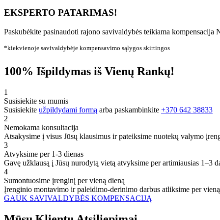
EKSPERTO PATARIMAS!
Paskubėkite pasinaudoti rajono savivaldybės teikiama kompensacija N
*kiekvienoje savivaldybėje kompensavimo sąlygos skirtingos
100% Išpildymas iš Vienų Rankų!
1
Susisiekite su mumis
Susisiekite
užpildydami formą
arba paskambinkite
+370 642 38833
2
Nemokama konsultacija
Atsakysime į visus Jūsų klausimus ir pateiksime nuotekų valymo įren
3
Atvyksime per 1-3 dienas
Gavę užklausą į Jūsų nurodytą vietą atvyksime per artimiausias 1–3 d
4
Sumontuosime įrenginį per vieną dieną
Įrenginio montavimo ir paleidimo-derinimo darbus atliksime per vieną
GAUK SAVIVALDYBĖS KOMPENSACIJĄ
Mūsų
Klientų
Atsiliepimai