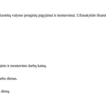
uotekų valymo įrenginių įsigyjimui ir montavimui. Užsisakykite išsami
ginio ir montavimo darbų kainą.
arbo dienas.
 dieną.