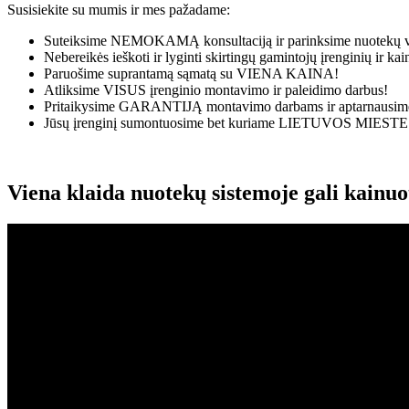
Susisiekite su mumis ir mes pažadame:
Suteiksime
NEMOKAMĄ
konsultaciją ir parinksime nuotekų v
Nebereikės ieškoti ir lyginti skirtingų gamintojų įrenginių ir k
Paruošime suprantamą sąmatą su
VIENA KAINA!
Atliksime
VISUS
įrenginio montavimo ir paleidimo darbus!
Pritaikysime
GARANTIJĄ
montavimo darbams ir aptarnausime
Jūsų įrenginį sumontuosime bet kuriame
LIETUVOS MIESTE
Viena klaida nuotekų sistemoje gali kainu