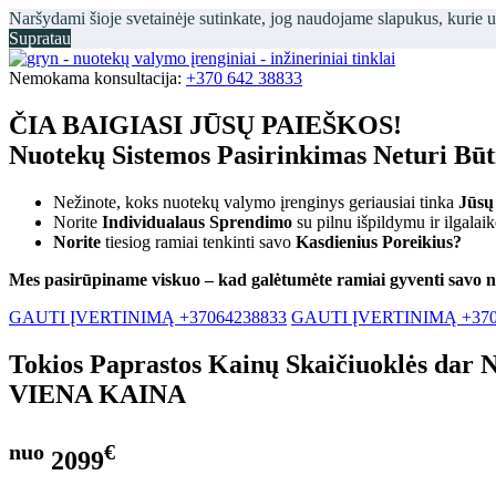
Naršydami šioje svetainėje sutinkate, jog naudojame slapukus, kurie 
Supratau
Nemokama konsultacija:
+370 642 38833
ČIA BAIGIASI JŪSŲ PAIEŠKOS!
Nuotekų Sistemos Pasirinkimas Neturi Bū
Nežinote, koks nuotekų valymo įrenginys geriausiai tinka
Jūsų
Norite
Individualaus Sprendimo
su pilnu išpildymu ir ilgalai
Norite
tiesiog ramiai tenkinti savo
Kasdienius Poreikius?
Mes pasirūpiname viskuo – kad galėtumėte ramiai gyventi savo 
GAUTI ĮVERTINIMĄ +37064238833
GAUTI ĮVERTINIMĄ +370
Tokios Paprastos Kainų Skaičiuoklės dar 
VIENA KAINA
nuo
€
2099