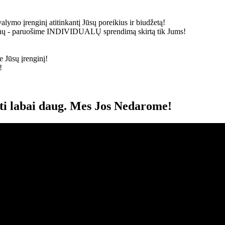
alymo įrenginį atitinkantį Jūsų poreikius ir biudžetą!
ainų - paruošime
INDIVIDUALŲ
sprendimą skirtą tik Jums!
 Jūsų įrenginį!
!
oti labai daug. Mes Jos Nedarome!