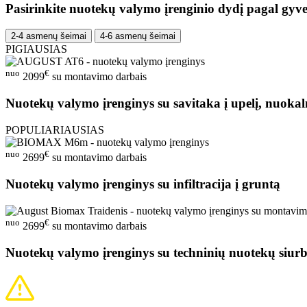
Pasirinkite nuotekų valymo įrenginio dydį pagal gyve
2-4 asmenų šeimai
4-6 asmenų šeimai
PIGIAUSIAS
nuo
€
2099
su montavimo darbais
Nuotekų valymo įrenginys su savitaka į upelį, nuokal
POPULIARIAUSIAS
nuo
€
2699
su montavimo darbais
Nuotekų valymo įrenginys su infiltracija į gruntą
nuo
€
2699
su montavimo darbais
Nuotekų valymo įrenginys su techninių nuotekų siurb