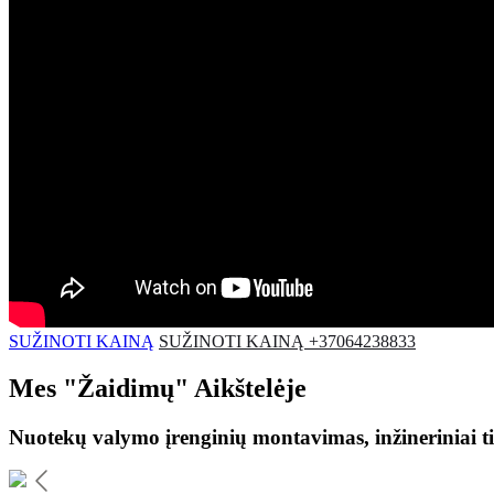
SUŽINOTI KAINĄ
SUŽINOTI KAINĄ +37064238833
Mes
"Žaidimų"
Aikštelėje
Nuotekų valymo įrenginių montavimas, inžineriniai ti