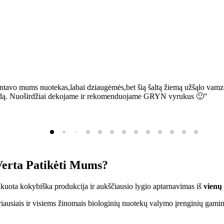
ntavo mums nuotekas,labai dziaugėmės,bet šią šaltą žiemą užšąlo vamzd
sią bėdą. Nuoširdžiai dekojame ir rekomenduojame GRYN vyrukus 🙂"
erta Patikėti Mums?
ifikuota kokybiška produkcija ir aukščiausio lygio aptarnavimas iš
vienų
ausiais ir visiems žinomais biologinių nuotekų valymo įrenginių gamin