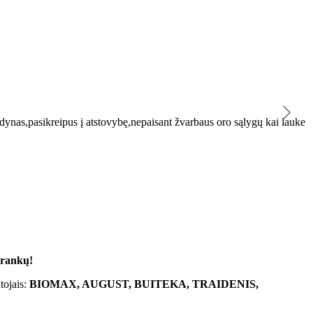
K
ynas,pasikreipus į atstovybę,nepaisant žvarbaus oro sąlygų kai lauke
"
 rankų!
tojais:
BIOMAX, AUGUST, BUITEKA, TRAIDENIS,