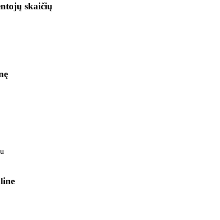
ntojų skaičių
nę
line