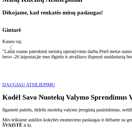
Dėkojame, kad renkatės mūsų paslaugas!
Gintarė
Kauno raj.
"Labai esame patenkinti meistrų operatyviniu darbu.Prieš metus sumo
buvo -26 laipsniai,jie mus išgirdo ir atvažiavo išspręsti susidariu
DAUGIAU ATSILIEPIMŲ
Kodėl Savo Nuotekų Valymo Sprendimus V
Ilgametė patirtis, didelis nuotekų valymo įrenginių pasirinkimas, sert
Mes teikiame aukštos kokybės montavimo paslaugas ir dirbame su geri
ŠVAISTĖ
ir kt.