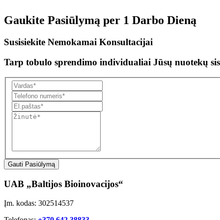
Gaukite Pasiūlymą per
1 Darbo Dieną
Susisiekite Nemokamai Konsultacijai
Tarp tobulo sprendimo individualiai Jūsų nuotekų sis
Gauti Pasiūlymą
UAB „Baltijos Bioinovacijos“
Įm. kodas: 302514537
Telefonas:
+370 642 38833