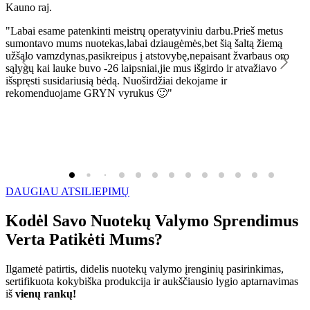
Kauno raj.
K
"Labai esame patenkinti meistrų operatyviniu darbu.Prieš metus
"
sumontavo mums nuotekas,labai dziaugėmės,bet šią šaltą žiemą
l
užšąlo vamzdynas,pasikreipus į atstovybę,nepaisant žvarbaus oro
R
sąlygų kai lauke buvo -26 laipsniai,jie mus išgirdo ir atvažiavo
išspręsti susidariusią bėdą. Nuoširdžiai dekojame ir
rekomenduojame GRYN vyrukus 🙂"
DAUGIAU ATSILIEPIMŲ
Kodėl Savo Nuotekų Valymo Sprendimus
Verta Patikėti Mums?
Ilgametė patirtis, didelis nuotekų valymo įrenginių pasirinkimas,
sertifikuota kokybiška produkcija ir aukščiausio lygio aptarnavimas
iš
vienų rankų!