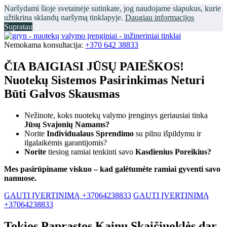
Naršydami šioje svetainėje sutinkate, jog naudojame slapukus, kurie
užtikrina sklandų naršymą tinklapyje.
Daugiau informacijos
Supratau
Nemokama konsultacija:
+370 642 38833
ČIA BAIGIASI JŪSŲ PAIEŠKOS!
Nuotekų Sistemos Pasirinkimas Neturi
Būti Galvos Skausmas
Nežinote, koks nuotekų valymo įrenginys geriausiai tinka
Jūsų Svajonių Namams?
Norite
Individualaus Sprendimo
su pilnu išpildymu ir
ilgalaikėmis garantijomis?
Norite
tiesiog ramiai tenkinti savo
Kasdienius Poreikius?
Mes pasirūpiname viskuo – kad galėtumėte ramiai gyventi savo
namuose.
GAUTI ĮVERTINIMĄ +37064238833
GAUTI ĮVERTINIMĄ
+37064238833
Tokios Paprastos Kainų Skaičiuoklės dar