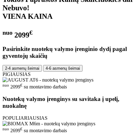
Nebuvo!
VIENA KAINA
nuo
€
2099
Pasirinkite nuotekų valymo įrenginio dydį pagal
gyventojų skaičių
2-4 asmenų šeimai
4-6 asmenų šeimai
PIGIAUSIAS
nuo
€
2099
su montavimo darbais
Nuotekų valymo įrenginys su savitaka į upelį,
nuokalnę
POPULIARIAUSIAS
nuo
€
2699
su montavimo darbais