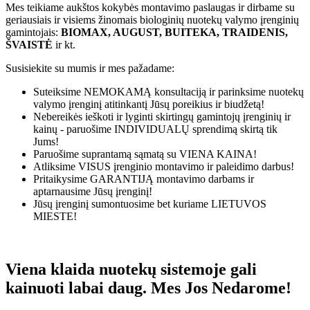
Mes teikiame aukštos kokybės montavimo paslaugas ir dirbame su
geriausiais ir visiems žinomais biologinių nuotekų valymo įrenginių
gamintojais:
BIOMAX, AUGUST, BUITEKA, TRAIDENIS,
ŠVAISTĖ
ir kt.
Susisiekite su mumis ir mes pažadame:
Suteiksime
NEMOKAMĄ
konsultaciją ir parinksime nuotekų
valymo įrenginį atitinkantį Jūsų poreikius ir biudžetą!
Nebereikės ieškoti ir lyginti skirtingų gamintojų įrenginių ir
kainų - paruošime
INDIVIDUALŲ
sprendimą skirtą tik
Jums!
Paruošime suprantamą sąmatą su
VIENA KAINA!
Atliksime
VISUS
įrenginio montavimo ir paleidimo darbus!
Pritaikysime
GARANTIJĄ
montavimo darbams ir
aptarnausime Jūsų įrenginį!
Jūsų įrenginį sumontuosime bet kuriame
LIETUVOS
MIESTE!
Viena klaida nuotekų sistemoje gali
kainuoti labai daug. Mes Jos Nedarome!