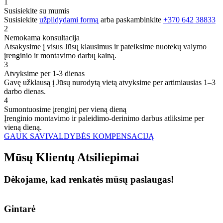
1
Susisiekite su mumis
Susisiekite
užpildydami formą
arba paskambinkite
+370 642 38833
2
Nemokama konsultacija
Atsakysime į visus Jūsų klausimus ir pateiksime nuotekų valymo
įrenginio ir montavimo darbų kainą.
3
Atvyksime per 1-3 dienas
Gavę užklausą į Jūsų nurodytą vietą atvyksime per artimiausias 1–3
darbo dienas.
4
Sumontuosime įrenginį per vieną dieną
Įrenginio montavimo ir paleidimo-derinimo darbus atliksime per
vieną dieną.
GAUK SAVIVALDYBĖS KOMPENSACIJĄ
Mūsų
Klientų
Atsiliepimai
Dėkojame, kad renkatės mūsų paslaugas!
Gintarė