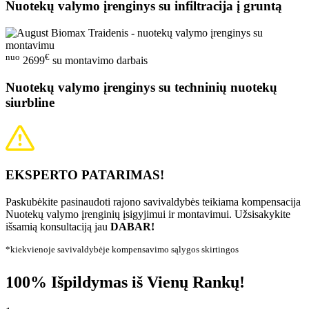
Nuotekų valymo įrenginys su infiltracija į gruntą
nuo
€
2699
su montavimo darbais
Nuotekų valymo įrenginys su techninių nuotekų
siurbline
EKSPERTO PATARIMAS!
Paskubėkite pasinaudoti rajono savivaldybės teikiama kompensacija
Nuotekų valymo įrenginių įsigyjimui ir montavimui. Užsisakykite
išsamią konsultaciją jau
DABAR!
*kiekvienoje savivaldybėje kompensavimo sąlygos skirtingos
100% Išpildymas iš Vienų Rankų!