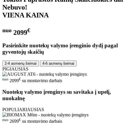
Nebuvo!
VIENA KAINA
nuo
€
2099
Pasirinkite nuotekų valymo įrenginio dydį pagal
gyventojų skaičių
2-4 asmenų šeimai
4-6 asmenų šeimai
PIGIAUSIAS
nuo
€
2099
su montavimo darbais
Nuotekų valymo įrenginys su savitaka į upelį,
nuokalnę
POPULIARIAUSIAS
nuo
€
2699
su montavimo darbais