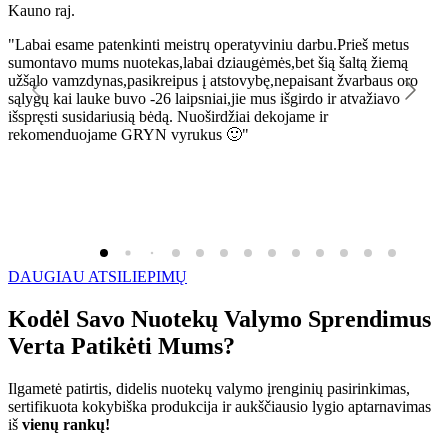
Kauno raj.
K
"Labai esame patenkinti meistrų operatyviniu darbu.Prieš metus
"
sumontavo mums nuotekas,labai dziaugėmės,bet šią šaltą žiemą
l
užšąlo vamzdynas,pasikreipus į atstovybę,nepaisant žvarbaus oro
R
sąlygų kai lauke buvo -26 laipsniai,jie mus išgirdo ir atvažiavo
išspręsti susidariusią bėdą. Nuoširdžiai dekojame ir
rekomenduojame GRYN vyrukus 🙂"
DAUGIAU ATSILIEPIMŲ
Kodėl Savo Nuotekų Valymo Sprendimus
Verta Patikėti Mums?
Ilgametė patirtis, didelis nuotekų valymo įrenginių pasirinkimas,
sertifikuota kokybiška produkcija ir aukščiausio lygio aptarnavimas
iš
vienų rankų!