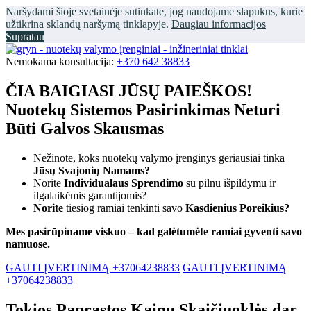
Naršydami šioje svetainėje sutinkate, jog naudojame slapukus, kurie
užtikrina sklandų naršymą tinklapyje.
Daugiau informacijos
Supratau
Nemokama konsultacija:
+370 642 38833
ČIA BAIGIASI JŪSŲ PAIEŠKOS!
Nuotekų Sistemos Pasirinkimas Neturi
Būti Galvos Skausmas
Nežinote, koks nuotekų valymo įrenginys geriausiai tinka
Jūsų Svajonių Namams?
Norite
Individualaus Sprendimo
su pilnu išpildymu ir
ilgalaikėmis garantijomis?
Norite
tiesiog ramiai tenkinti savo
Kasdienius Poreikius?
Mes pasirūpiname viskuo – kad galėtumėte ramiai gyventi savo
namuose.
GAUTI ĮVERTINIMĄ +37064238833
GAUTI ĮVERTINIMĄ
+37064238833
Tokios Paprastos Kainų Skaičiuoklės dar