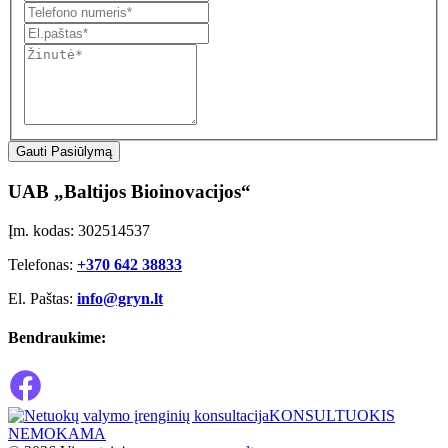
Gauti Pasiūlymą
UAB „Baltijos Bioinovacijos“
Įm. kodas: 302514537
Telefonas:
+370 642 38833
El. Paštas:
info@gryn.lt
Bendraukime:
KONSULTUOKIS
NEMOKAMA