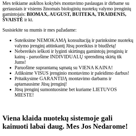
Mes teikiame aukštos kokybės montavimo paslaugas ir dirbame su
geriausiais ir visiems žinomais biologinių nuotekų valymo įrenginių
gamintojais:
BIOMAX, AUGUST, BUITEKA, TRAIDENIS,
ŠVAISTĖ
ir kt.
Susisiekite su mumis ir mes pažadame:
Suteiksime
NEMOKAMĄ
konsultaciją ir parinksime nuotekų
valymo įrenginį atitinkantį Jūsų poreikius ir biudžetą!
Nebereikės ieškoti ir lyginti skirtingų gamintojų įrenginių ir
kainų - paruošime
INDIVIDUALŲ
sprendimą skirtą tik
Jums!
Paruošime suprantamą sąmatą su
VIENA KAINA!
Atliksime
VISUS
įrenginio montavimo ir paleidimo darbus!
Pritaikysime
GARANTIJĄ
montavimo darbams ir
aptarnausime Jūsų įrenginį!
Jūsų įrenginį sumontuosime bet kuriame
LIETUVOS
MIESTE!
Viena klaida nuotekų sistemoje gali
kainuoti labai daug. Mes Jos Nedarome!