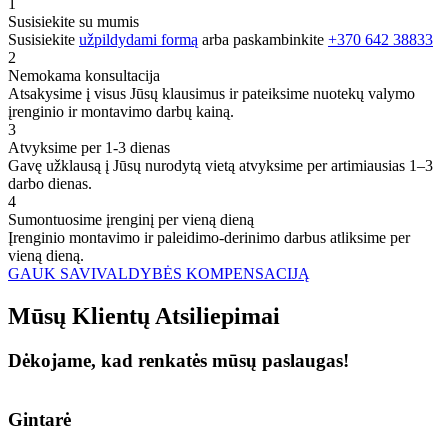
1
Susisiekite su mumis
Susisiekite
užpildydami formą
arba paskambinkite
+370 642 38833
2
Nemokama konsultacija
Atsakysime į visus Jūsų klausimus ir pateiksime nuotekų valymo
įrenginio ir montavimo darbų kainą.
3
Atvyksime per 1-3 dienas
Gavę užklausą į Jūsų nurodytą vietą atvyksime per artimiausias 1–3
darbo dienas.
4
Sumontuosime įrenginį per vieną dieną
Įrenginio montavimo ir paleidimo-derinimo darbus atliksime per
vieną dieną.
GAUK SAVIVALDYBĖS KOMPENSACIJĄ
Mūsų
Klientų
Atsiliepimai
Dėkojame, kad renkatės mūsų paslaugas!
Gintarė