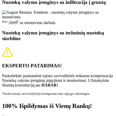
Nuotekų valymo įrenginys su infiltracija į gruntą
nuo
€
2699
su montavimo darbais
Nuotekų valymo įrenginys su techninių nuotekų
siurbline
EKSPERTO PATARIMAS!
Paskubėkite pasinaudoti rajono savivaldybės teikiama kompensacija
Nuotekų valymo įrenginių įsigyjimui ir montavimui. Užsisakykite
išsamią konsultaciją jau
DABAR!
*kiekvienoje savivaldybėje kompensavimo sąlygos skirtingos
100% Išpildymas iš Vienų Rankų!