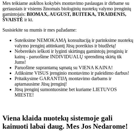
Mes teikiame aukštos kokybės montavimo paslaugas ir dirbame su
geriausiais ir visiems žinomais biologinių nuotekų valymo įrenginių
gamintojais:
BIOMAX, AUGUST, BUITEKA, TRAIDENIS,
ŠVAISTĖ
ir kt.
Susisiekite su mumis ir mes pažadame:
Suteiksime
NEMOKAMĄ
konsultaciją ir parinksime nuotekų
valymo įrenginį atitinkantį Jūsų poreikius ir biudžetą!
Nebereikės ieškoti ir lyginti skirtingų gamintojų įrenginių ir
kainų - paruošime
INDIVIDUALŲ
sprendimą skirtą tik
Jums!
Paruošime suprantamą sąmatą su
VIENA KAINA!
Atliksime
VISUS
įrenginio montavimo ir paleidimo darbus!
Pritaikysime
GARANTIJĄ
montavimo darbams ir
aptarnausime Jūsų įrenginį!
Jūsų įrenginį sumontuosime bet kuriame
LIETUVOS
MIESTE!
Viena klaida nuotekų sistemoje gali
kainuoti labai daug. Mes Jos Nedarome!