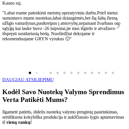
Kauno raj.
K
"Labai esame patenkinti meistrų operatyviniu darbu.Prieš metus
"
sumontavo mums nuotekas,labai dziaugėmės,bet šią šaltą žiemą
l
užšąlo vamzdynas,pasikreipus į atstovybę,nepaisant žvarbaus oro
R
sąlygų kai lauke buvo -26 laipsniai,jie mus išgirdo ir atvažiavo
išspręsti susidariusią bėdą. Nuoširdžiai dekojame ir
rekomenduojame GRYN vyrukus 🙂"
DAUGIAU ATSILIEPIMŲ
Kodėl Savo Nuotekų Valymo Sprendimus
Verta Patikėti Mums?
Ilgametė patirtis, didelis nuotekų valymo įrenginių pasirinkimas,
sertifikuota kokybiška produkcija ir aukščiausio lygio aptarnavimas
iš
vienų rankų!