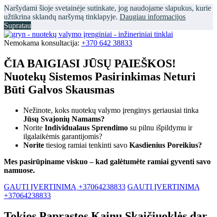
Naršydami šioje svetainėje sutinkate, jog naudojame slapukus, kurie
užtikrina sklandų naršymą tinklapyje.
Daugiau informacijos
Supratau
Nemokama konsultacija:
+370 642 38833
ČIA BAIGIASI JŪSŲ PAIEŠKOS!
Nuotekų Sistemos Pasirinkimas Neturi
Būti Galvos Skausmas
Nežinote, koks nuotekų valymo įrenginys geriausiai tinka
Jūsų Svajonių Namams?
Norite
Individualaus Sprendimo
su pilnu išpildymu ir
ilgalaikėmis garantijomis?
Norite
tiesiog ramiai tenkinti savo
Kasdienius Poreikius?
Mes pasirūpiname viskuo – kad galėtumėte ramiai gyventi savo
namuose.
GAUTI ĮVERTINIMĄ +37064238833
GAUTI ĮVERTINIMĄ
+37064238833
Tokios Paprastos Kainų Skaičiuoklės dar