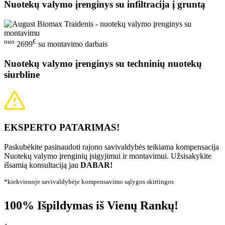
Nuotekų valymo įrenginys su infiltracija į gruntą
nuo
€
2699
su montavimo darbais
Nuotekų valymo įrenginys su techninių nuotekų
siurbline
EKSPERTO PATARIMAS!
Paskubėkite pasinaudoti rajono savivaldybės teikiama kompensacija
Nuotekų valymo įrenginių įsigyjimui ir montavimui. Užsisakykite
išsamią konsultaciją jau
DABAR!
*kiekvienoje savivaldybėje kompensavimo sąlygos skirtingos
100% Išpildymas iš Vienų Rankų!