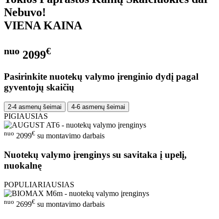
Nebuvo!
VIENA KAINA
nuo
€
2099
Pasirinkite nuotekų valymo įrenginio dydį pagal
gyventojų skaičių
2-4 asmenų šeimai
4-6 asmenų šeimai
PIGIAUSIAS
nuo
€
2099
su montavimo darbais
Nuotekų valymo įrenginys su savitaka į upelį,
nuokalnę
POPULIARIAUSIAS
nuo
€
2699
su montavimo darbais