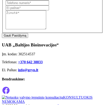
Gauti Pasiūlymą
UAB „Baltijos Bioinovacijos“
Įm. kodas: 302514537
Telefonas:
+370 642 38833
El. Paštas:
info@gryn.lt
Bendraukime:
KONSULTUOKIS
NEMOKAMA