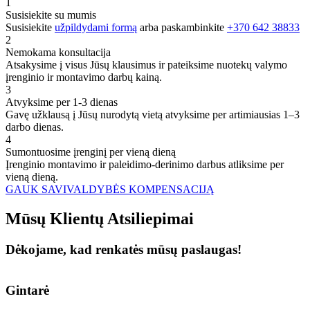
1
Susisiekite su mumis
Susisiekite
užpildydami formą
arba paskambinkite
+370 642 38833
2
Nemokama konsultacija
Atsakysime į visus Jūsų klausimus ir pateiksime nuotekų valymo
įrenginio ir montavimo darbų kainą.
3
Atvyksime per 1-3 dienas
Gavę užklausą į Jūsų nurodytą vietą atvyksime per artimiausias 1–3
darbo dienas.
4
Sumontuosime įrenginį per vieną dieną
Įrenginio montavimo ir paleidimo-derinimo darbus atliksime per
vieną dieną.
GAUK SAVIVALDYBĖS KOMPENSACIJĄ
Mūsų
Klientų
Atsiliepimai
Dėkojame, kad renkatės mūsų paslaugas!
Gintarė