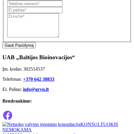
Gauti Pasiūlymą
UAB „Baltijos Bioinovacijos“
Įm. kodas: 302514537
Telefonas:
+370 642 38833
El. Paštas:
info@gryn.lt
Bendraukime:
KONSULTUOKIS
NEMOKAMA