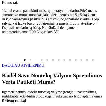
Kauno raj.
K
"Labai esame patenkinti meistrų operatyviniu darbu.Prieš metus
"
sumontavo mums nuotekas,labai dziaugėmės,bet šią šaltą žiemą
l
užšąlo vamzdynas,pasikreipus į atstovybę,nepaisant žvarbaus oro
R
sąlygų kai lauke buvo -26 laipsniai,jie mus išgirdo ir atvažiavo
išspręsti susidariusią bėdą. Nuoširdžiai dekojame ir
rekomenduojame GRYN vyrukus 🙂"
DAUGIAU ATSILIEPIMŲ
Kodėl Savo Nuotekų Valymo Sprendimus
Verta Patikėti Mums?
Ilgametė patirtis, didelis nuotekų valymo įrenginių pasirinkimas,
sertifikuota kokybiška produkcija ir aukščiausio lygio aptarnavimas
iš
vienų rankų!