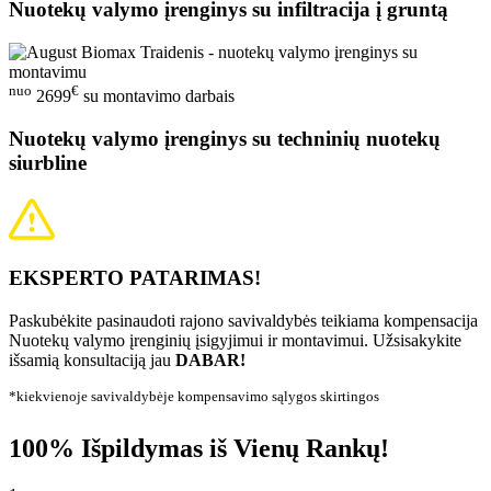
Nuotekų valymo įrenginys su infiltracija į gruntą
nuo
€
2699
su montavimo darbais
Nuotekų valymo įrenginys su techninių nuotekų
siurbline
EKSPERTO PATARIMAS!
Paskubėkite pasinaudoti rajono savivaldybės teikiama kompensacija
Nuotekų valymo įrenginių įsigyjimui ir montavimui. Užsisakykite
išsamią konsultaciją jau
DABAR!
*kiekvienoje savivaldybėje kompensavimo sąlygos skirtingos
100% Išpildymas iš Vienų Rankų!