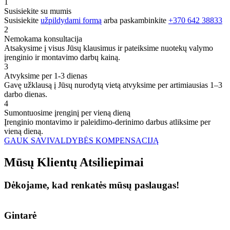
1
Susisiekite su mumis
Susisiekite
užpildydami formą
arba paskambinkite
+370 642 38833
2
Nemokama konsultacija
Atsakysime į visus Jūsų klausimus ir pateiksime nuotekų valymo
įrenginio ir montavimo darbų kainą.
3
Atvyksime per 1-3 dienas
Gavę užklausą į Jūsų nurodytą vietą atvyksime per artimiausias 1–3
darbo dienas.
4
Sumontuosime įrenginį per vieną dieną
Įrenginio montavimo ir paleidimo-derinimo darbus atliksime per
vieną dieną.
GAUK SAVIVALDYBĖS KOMPENSACIJĄ
Mūsų
Klientų
Atsiliepimai
Dėkojame, kad renkatės mūsų paslaugas!
Gintarė