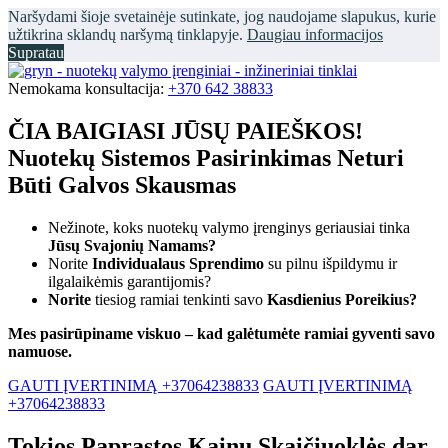
Naršydami šioje svetainėje sutinkate, jog naudojame slapukus, kurie
užtikrina sklandų naršymą tinklapyje.
Daugiau informacijos
Supratau
Nemokama konsultacija:
+370 642 38833
ČIA BAIGIASI JŪSŲ PAIEŠKOS!
Nuotekų Sistemos Pasirinkimas Neturi
Būti Galvos Skausmas
Nežinote, koks nuotekų valymo įrenginys geriausiai tinka
Jūsų Svajonių Namams?
Norite
Individualaus Sprendimo
su pilnu išpildymu ir
ilgalaikėmis garantijomis?
Norite
tiesiog ramiai tenkinti savo
Kasdienius Poreikius?
Mes pasirūpiname viskuo – kad galėtumėte ramiai gyventi savo
namuose.
GAUTI ĮVERTINIMĄ +37064238833
GAUTI ĮVERTINIMĄ
+37064238833
Tokios Paprastos Kainų Skaičiuoklės dar