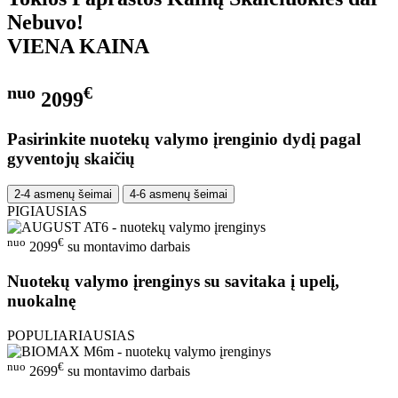
Nebuvo!
VIENA KAINA
nuo
€
2099
Pasirinkite nuotekų valymo įrenginio dydį pagal
gyventojų skaičių
2-4 asmenų šeimai
4-6 asmenų šeimai
PIGIAUSIAS
nuo
€
2099
su montavimo darbais
Nuotekų valymo įrenginys su savitaka į upelį,
nuokalnę
POPULIARIAUSIAS
nuo
€
2699
su montavimo darbais