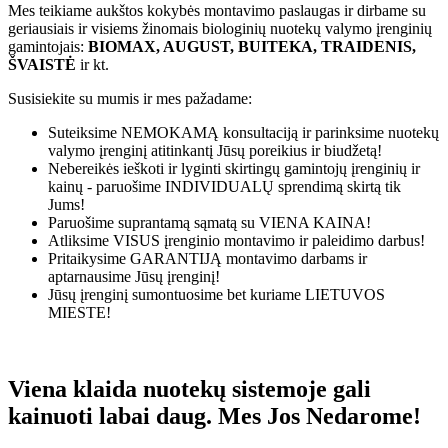
Mes teikiame aukštos kokybės montavimo paslaugas ir dirbame su
geriausiais ir visiems žinomais biologinių nuotekų valymo įrenginių
gamintojais:
BIOMAX, AUGUST, BUITEKA, TRAIDENIS,
ŠVAISTĖ
ir kt.
Susisiekite su mumis ir mes pažadame:
Suteiksime
NEMOKAMĄ
konsultaciją ir parinksime nuotekų
valymo įrenginį atitinkantį Jūsų poreikius ir biudžetą!
Nebereikės ieškoti ir lyginti skirtingų gamintojų įrenginių ir
kainų - paruošime
INDIVIDUALŲ
sprendimą skirtą tik
Jums!
Paruošime suprantamą sąmatą su
VIENA KAINA!
Atliksime
VISUS
įrenginio montavimo ir paleidimo darbus!
Pritaikysime
GARANTIJĄ
montavimo darbams ir
aptarnausime Jūsų įrenginį!
Jūsų įrenginį sumontuosime bet kuriame
LIETUVOS
MIESTE!
Viena klaida nuotekų sistemoje gali
kainuoti labai daug. Mes Jos Nedarome!