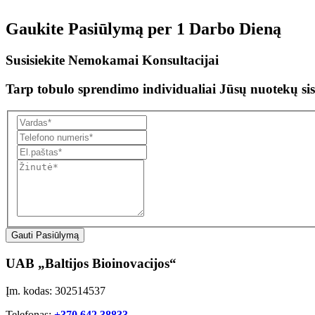
Gaukite Pasiūlymą per
1 Darbo Dieną
Susisiekite Nemokamai Konsultacijai
Tarp tobulo sprendimo individualiai Jūsų nuotekų sis
Gauti Pasiūlymą
UAB „Baltijos Bioinovacijos“
Įm. kodas: 302514537
Telefonas:
+370 642 38833