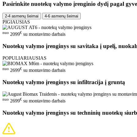
Pasirinkite nuotekų valymo įrenginio dydį pagal gyve
2-4 asmenų šeimai
4-6 asmenų šeimai
PIGIAUSIAS
nuo
€
2099
su montavimo darbais
Nuotekų valymo įrenginys su savitaka į upelį, nuokal
POPULIARIAUSIAS
nuo
€
2699
su montavimo darbais
Nuotekų valymo įrenginys su infiltracija į gruntą
nuo
€
2699
su montavimo darbais
Nuotekų valymo įrenginys su techninių nuotekų siurb