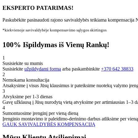
EKSPERTO PATARIMAS!
Paskubėkite pasinaudoti rajono savivaldybės teikiama kompensacija N
*kiekvienoje savivaldybėje kompensavimo sąlygos skirtingos
100% Išpildymas iš Vienų Rankų!
1
Susisiekite su mumis
Susisiekite
užpildydami formą
arba paskambinkite
+370 642 38833
2
Nemokama konsultacija
Atsakysime į visus Jūsų klausimus ir pateiksime nuotekų valymo įren
3
Atvyksime per 1-3 dienas
Gavę užklausą į Jūsų nurodytą vietą atvyksime per artimiausias 1–3 d
4
Sumontuosime įrenginį per vieną dieną
Įrenginio montavimo ir paleidimo-derinimo darbus atliksime per vieną
GAUK SAVIVALDYBĖS KOMPENSACIJĄ
Mūsų
Klientų
Atsiliepimai