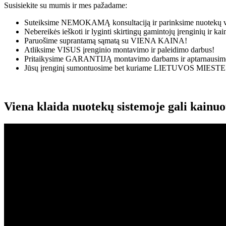
Susisiekite su mumis ir mes pažadame:
Suteiksime
NEMOKAMĄ
konsultaciją ir parinksime nuotekų v
Nebereikės ieškoti ir lyginti skirtingų gamintojų įrenginių ir k
Paruošime suprantamą sąmatą su
VIENA KAINA!
Atliksime
VISUS
įrenginio montavimo ir paleidimo darbus!
Pritaikysime
GARANTIJĄ
montavimo darbams ir aptarnausime
Jūsų įrenginį sumontuosime bet kuriame
LIETUVOS MIESTE
Viena klaida nuotekų sistemoje gali kainu