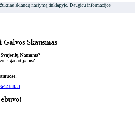
užtikrina sklandų naršymą tinklapyje.
Daugiau informacijos
ti Galvos Skausmas
 Svajonių Namams?
kėmis garantijomis?
namuose.
64238833
Nebuvo!