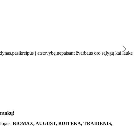
K
ynas,pasikreipus į atstovybę,nepaisant žvarbaus oro sąlygų kai lauke
"
 rankų!
tojais:
BIOMAX, AUGUST, BUITEKA, TRAIDENIS,