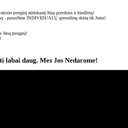
alymo įrenginį atitinkantį Jūsų poreikius ir biudžetą!
ainų - paruošime
INDIVIDUALŲ
sprendimą skirtą tik Jums!
 Jūsų įrenginį!
!
oti labai daug. Mes Jos Nedarome!