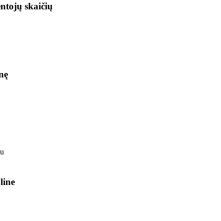
ntojų skaičių
nę
line