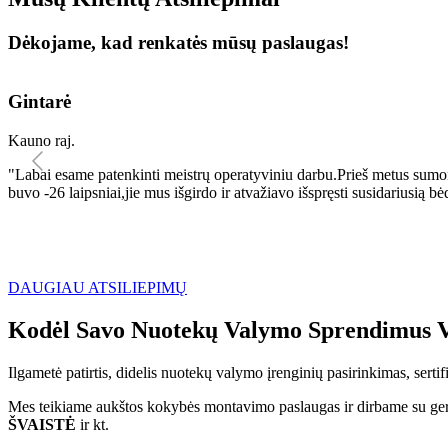
Dėkojame, kad renkatės mūsų paslaugas!
Gintarė
Kauno raj.
"Labai esame patenkinti meistrų operatyviniu darbu.Prieš metus sumo
buvo -26 laipsniai,jie mus išgirdo ir atvažiavo išspręsti susidariu
DAUGIAU ATSILIEPIMŲ
Kodėl Savo Nuotekų Valymo Sprendimus V
Ilgametė patirtis, didelis nuotekų valymo įrenginių pasirinkimas, sert
Mes teikiame aukštos kokybės montavimo paslaugas ir dirbame su geri
ŠVAISTĖ
ir kt.