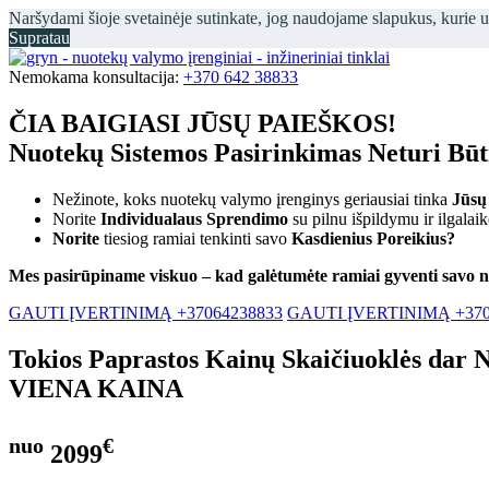
Naršydami šioje svetainėje sutinkate, jog naudojame slapukus, kurie 
Supratau
Nemokama konsultacija:
+370 642 38833
ČIA BAIGIASI JŪSŲ PAIEŠKOS!
Nuotekų Sistemos Pasirinkimas Neturi Bū
Nežinote, koks nuotekų valymo įrenginys geriausiai tinka
Jūsų
Norite
Individualaus Sprendimo
su pilnu išpildymu ir ilgalai
Norite
tiesiog ramiai tenkinti savo
Kasdienius Poreikius?
Mes pasirūpiname viskuo – kad galėtumėte ramiai gyventi savo 
GAUTI ĮVERTINIMĄ +37064238833
GAUTI ĮVERTINIMĄ +370
Tokios Paprastos Kainų Skaičiuoklės dar 
VIENA KAINA
nuo
€
2099