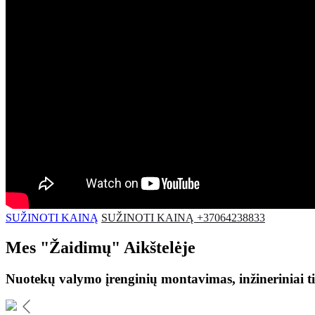
SUŽINOTI KAINĄ
SUŽINOTI KAINĄ +37064238833
Mes
"Žaidimų"
Aikštelėje
Nuotekų valymo įrenginių montavimas, inžineriniai ti