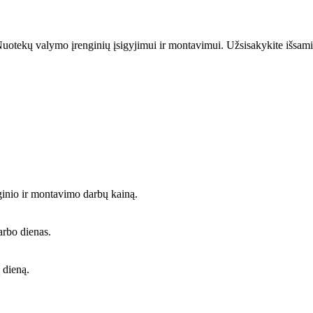
uotekų valymo įrenginių įsigyjimui ir montavimui. Užsisakykite išsami
ginio ir montavimo darbų kainą.
arbo dienas.
 dieną.