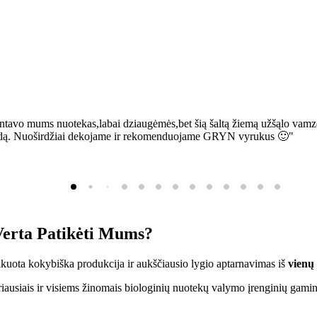
ntavo mums nuotekas,labai dziaugėmės,bet šią šaltą žiemą užšąlo vamzd
sią bėdą. Nuoširdžiai dekojame ir rekomenduojame GRYN vyrukus 🙂"
erta Patikėti Mums?
ifikuota kokybiška produkcija ir aukščiausio lygio aptarnavimas iš
vienų
ausiais ir visiems žinomais biologinių nuotekų valymo įrenginių gamin