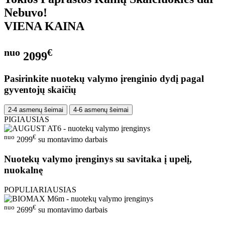
Nebuvo!
VIENA KAINA
nuo
€
2099
Pasirinkite nuotekų valymo įrenginio dydį pagal
gyventojų skaičių
2-4 asmenų šeimai
4-6 asmenų šeimai
PIGIAUSIAS
nuo
€
2099
su montavimo darbais
Nuotekų valymo įrenginys su savitaka į upelį,
nuokalnę
POPULIARIAUSIAS
nuo
€
2699
su montavimo darbais