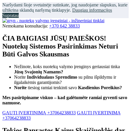
Naršydami šioje svetainėje sutinkate, jog naudojame slapukus, kurie
užtikrina sklandų naršymą tinklapyje.
Daugiau informacijos
Supratau
Nemokama konsultacija:
+370 642 38833
ČIA BAIGIASI JŪSŲ PAIEŠKOS!
Nuotekų Sistemos Pasirinkimas Neturi
Būti Galvos Skausmas
Nežinote, koks nuotekų valymo įrenginys geriausiai tinka
Jūsų Svajonių Namams?
Norite
Individualaus Sprendimo
su pilnu išpildymu ir
ilgalaikėmis garantijomis?
Norite
tiesiog ramiai tenkinti savo
Kasdienius Poreikius?
Mes pasirūpiname viskuo – kad galėtumėte ramiai gyventi savo
namuose.
GAUTI ĮVERTINIMĄ +37064238833
GAUTI ĮVERTINIMĄ
+37064238833
Tokios Paprastos Kainų Skaičiuoklės dar