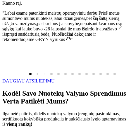
Kauno raj.
K
"Labai esame patenkinti meistrų operatyviniu darbu.Prieš metus
"
sumontavo mums nuotekas,labai dziaugėmės,bet šią šaltą žiemą
l
užšąlo vamzdynas,pasikreipus į atstovybę,nepaisant žvarbaus oro
R
sąlygų kai lauke buvo -26 laipsniai,jie mus išgirdo ir atvažiavo
išspręsti susidariusią bėdą. Nuoširdžiai dekojame ir
rekomenduojame GRYN vyrukus 🙂"
DAUGIAU ATSILIEPIMŲ
Kodėl Savo Nuotekų Valymo Sprendimus
Verta Patikėti Mums?
Ilgametė patirtis, didelis nuotekų valymo įrenginių pasirinkimas,
sertifikuota kokybiška produkcija ir aukščiausio lygio aptarnavimas
iš
vienų rankų!