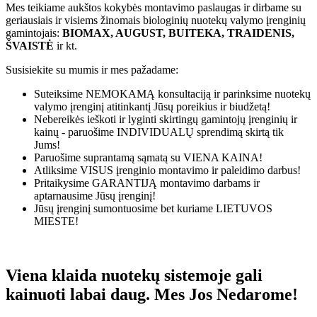
Mes teikiame aukštos kokybės montavimo paslaugas ir dirbame su
geriausiais ir visiems žinomais biologinių nuotekų valymo įrenginių
gamintojais:
BIOMAX, AUGUST, BUITEKA, TRAIDENIS,
ŠVAISTĖ
ir kt.
Susisiekite su mumis ir mes pažadame:
Suteiksime
NEMOKAMĄ
konsultaciją ir parinksime nuotekų
valymo įrenginį atitinkantį Jūsų poreikius ir biudžetą!
Nebereikės ieškoti ir lyginti skirtingų gamintojų įrenginių ir
kainų - paruošime
INDIVIDUALŲ
sprendimą skirtą tik
Jums!
Paruošime suprantamą sąmatą su
VIENA KAINA!
Atliksime
VISUS
įrenginio montavimo ir paleidimo darbus!
Pritaikysime
GARANTIJĄ
montavimo darbams ir
aptarnausime Jūsų įrenginį!
Jūsų įrenginį sumontuosime bet kuriame
LIETUVOS
MIESTE!
Viena klaida nuotekų sistemoje gali
kainuoti labai daug. Mes Jos Nedarome!