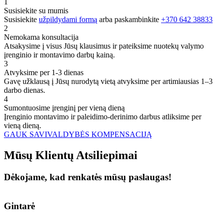
1
Susisiekite su mumis
Susisiekite
užpildydami formą
arba paskambinkite
+370 642 38833
2
Nemokama konsultacija
Atsakysime į visus Jūsų klausimus ir pateiksime nuotekų valymo
įrenginio ir montavimo darbų kainą.
3
Atvyksime per 1-3 dienas
Gavę užklausą į Jūsų nurodytą vietą atvyksime per artimiausias 1–3
darbo dienas.
4
Sumontuosime įrenginį per vieną dieną
Įrenginio montavimo ir paleidimo-derinimo darbus atliksime per
vieną dieną.
GAUK SAVIVALDYBĖS KOMPENSACIJĄ
Mūsų
Klientų
Atsiliepimai
Dėkojame, kad renkatės mūsų paslaugas!
Gintarė