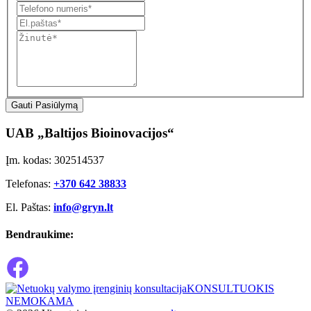
Gauti Pasiūlymą
UAB „Baltijos Bioinovacijos“
Įm. kodas: 302514537
Telefonas:
+370 642 38833
El. Paštas:
info@gryn.lt
Bendraukime:
KONSULTUOKIS
NEMOKAMA