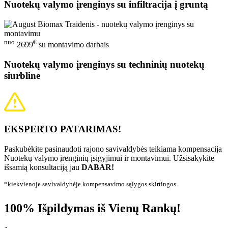
Nuotekų valymo įrenginys su infiltracija į gruntą
nuo
€
2699
su montavimo darbais
Nuotekų valymo įrenginys su techninių nuotekų
siurbline
EKSPERTO PATARIMAS!
Paskubėkite pasinaudoti rajono savivaldybės teikiama kompensacija
Nuotekų valymo įrenginių įsigyjimui ir montavimui. Užsisakykite
išsamią konsultaciją jau
DABAR!
*kiekvienoje savivaldybėje kompensavimo sąlygos skirtingos
100% Išpildymas iš Vienų Rankų!