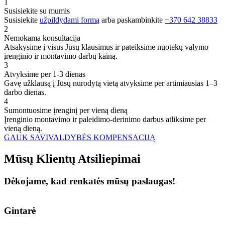
1
Susisiekite su mumis
Susisiekite
užpildydami formą
arba paskambinkite
+370 642 38833
2
Nemokama konsultacija
Atsakysime į visus Jūsų klausimus ir pateiksime nuotekų valymo
įrenginio ir montavimo darbų kainą.
3
Atvyksime per 1-3 dienas
Gavę užklausą į Jūsų nurodytą vietą atvyksime per artimiausias 1–3
darbo dienas.
4
Sumontuosime įrenginį per vieną dieną
Įrenginio montavimo ir paleidimo-derinimo darbus atliksime per
vieną dieną.
GAUK SAVIVALDYBĖS KOMPENSACIJĄ
Mūsų
Klientų
Atsiliepimai
Dėkojame, kad renkatės mūsų paslaugas!
Gintarė