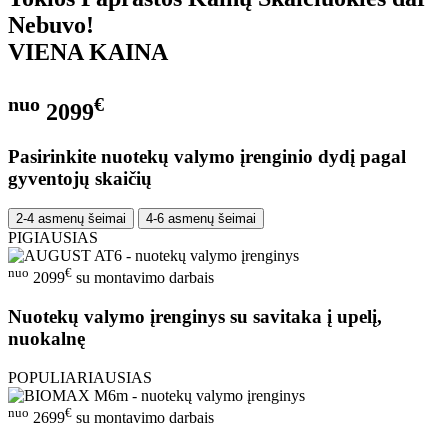
Nebuvo!
VIENA KAINA
nuo
€
2099
Pasirinkite nuotekų valymo įrenginio dydį pagal
gyventojų skaičių
2-4 asmenų šeimai
4-6 asmenų šeimai
PIGIAUSIAS
nuo
€
2099
su montavimo darbais
Nuotekų valymo įrenginys su savitaka į upelį,
nuokalnę
POPULIARIAUSIAS
nuo
€
2699
su montavimo darbais