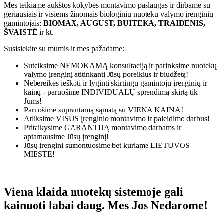
Mes teikiame aukštos kokybės montavimo paslaugas ir dirbame su
geriausiais ir visiems žinomais biologinių nuotekų valymo įrenginių
gamintojais:
BIOMAX, AUGUST, BUITEKA, TRAIDENIS,
ŠVAISTĖ
ir kt.
Susisiekite su mumis ir mes pažadame:
Suteiksime
NEMOKAMĄ
konsultaciją ir parinksime nuotekų
valymo įrenginį atitinkantį Jūsų poreikius ir biudžetą!
Nebereikės ieškoti ir lyginti skirtingų gamintojų įrenginių ir
kainų - paruošime
INDIVIDUALŲ
sprendimą skirtą tik
Jums!
Paruošime suprantamą sąmatą su
VIENA KAINA!
Atliksime
VISUS
įrenginio montavimo ir paleidimo darbus!
Pritaikysime
GARANTIJĄ
montavimo darbams ir
aptarnausime Jūsų įrenginį!
Jūsų įrenginį sumontuosime bet kuriame
LIETUVOS
MIESTE!
Viena klaida nuotekų sistemoje gali
kainuoti labai daug. Mes Jos Nedarome!