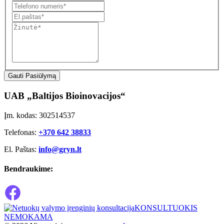
Gauti Pasiūlymą
UAB „Baltijos Bioinovacijos“
Įm. kodas: 302514537
Telefonas:
+370 642 38833
El. Paštas:
info@gryn.lt
Bendraukime:
KONSULTUOKIS
NEMOKAMA