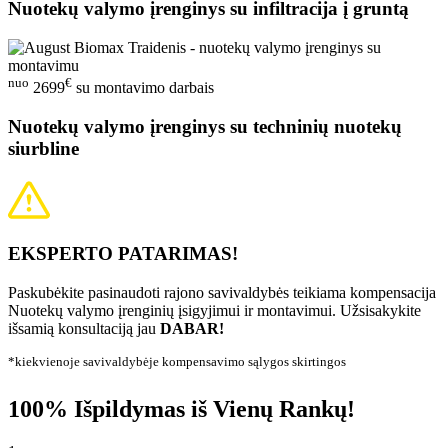
Nuotekų valymo įrenginys su infiltracija į gruntą
nuo
€
2699
su montavimo darbais
Nuotekų valymo įrenginys su techninių nuotekų
siurbline
EKSPERTO PATARIMAS!
Paskubėkite pasinaudoti rajono savivaldybės teikiama kompensacija
Nuotekų valymo įrenginių įsigyjimui ir montavimui. Užsisakykite
išsamią konsultaciją jau
DABAR!
*kiekvienoje savivaldybėje kompensavimo sąlygos skirtingos
100% Išpildymas iš Vienų Rankų!