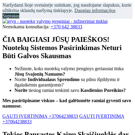
Naršydami šioje svetainėje sutinkate, jog naudojame slapukus, kurie
užtikrina sklandų naršymą tinklapyje.
Daugiau informacijos
Supratau
Nemokama konsultacija:
+370 642 38833
ČIA BAIGIASI JŪSŲ PAIEŠKOS!
Nuotekų Sistemos Pasirinkimas Neturi
Būti Galvos Skausmas
Nežinote, koks nuotekų valymo įrenginys geriausiai tinka
Jūsų Svajonių Namams?
Norite
Individualaus Sprendimo
su pilnu išpildymu ir
ilgalaikėmis garantijomis?
Norite
tiesiog ramiai tenkinti savo
Kasdienius Poreikius?
Mes pasirūpiname viskuo – kad galėtumėte ramiai gyventi savo
namuose.
GAUTI ĮVERTINIMĄ +37064238833
GAUTI ĮVERTINIMĄ
+37064238833
Tokios Paprastos Kainų Skaičiuoklės dar