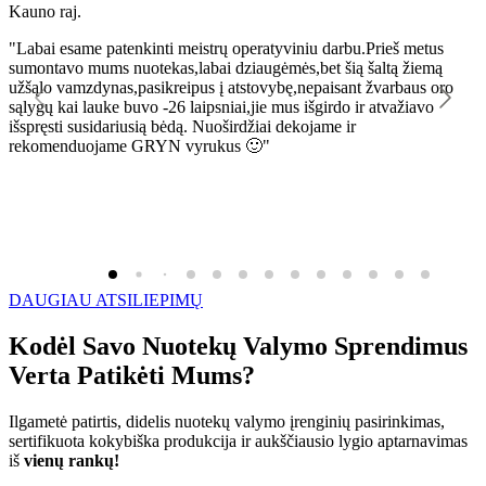
Kauno raj.
K
"Labai esame patenkinti meistrų operatyviniu darbu.Prieš metus
"
sumontavo mums nuotekas,labai dziaugėmės,bet šią šaltą žiemą
l
užšąlo vamzdynas,pasikreipus į atstovybę,nepaisant žvarbaus oro
R
sąlygų kai lauke buvo -26 laipsniai,jie mus išgirdo ir atvažiavo
išspręsti susidariusią bėdą. Nuoširdžiai dekojame ir
rekomenduojame GRYN vyrukus 🙂"
DAUGIAU ATSILIEPIMŲ
Kodėl Savo Nuotekų Valymo Sprendimus
Verta Patikėti Mums?
Ilgametė patirtis, didelis nuotekų valymo įrenginių pasirinkimas,
sertifikuota kokybiška produkcija ir aukščiausio lygio aptarnavimas
iš
vienų rankų!