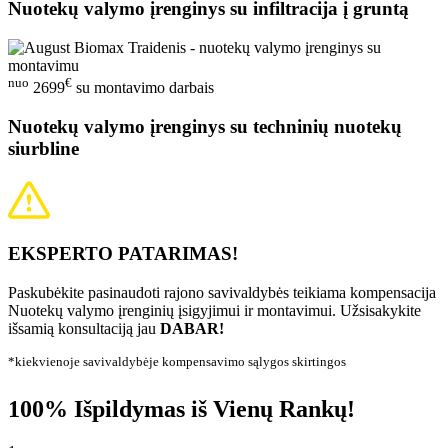
Nuotekų valymo įrenginys su infiltracija į gruntą
nuo
€
2699
su montavimo darbais
Nuotekų valymo įrenginys su techninių nuotekų
siurbline
EKSPERTO PATARIMAS!
Paskubėkite pasinaudoti rajono savivaldybės teikiama kompensacija
Nuotekų valymo įrenginių įsigyjimui ir montavimui. Užsisakykite
išsamią konsultaciją jau
DABAR!
*kiekvienoje savivaldybėje kompensavimo sąlygos skirtingos
100% Išpildymas iš Vienų Rankų!