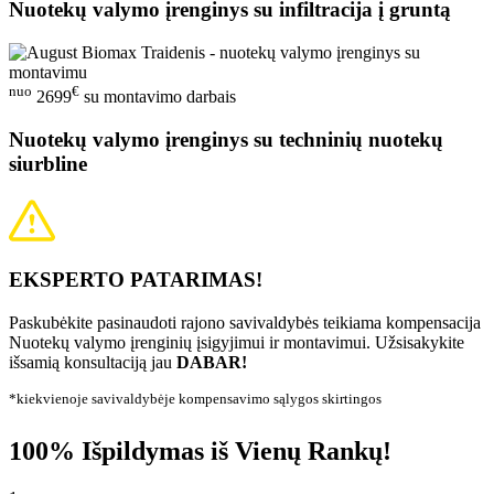
Nuotekų valymo įrenginys su infiltracija į gruntą
nuo
€
2699
su montavimo darbais
Nuotekų valymo įrenginys su techninių nuotekų
siurbline
EKSPERTO PATARIMAS!
Paskubėkite pasinaudoti rajono savivaldybės teikiama kompensacija
Nuotekų valymo įrenginių įsigyjimui ir montavimui. Užsisakykite
išsamią konsultaciją jau
DABAR!
*kiekvienoje savivaldybėje kompensavimo sąlygos skirtingos
100% Išpildymas iš Vienų Rankų!