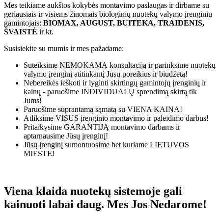
Mes teikiame aukštos kokybės montavimo paslaugas ir dirbame su
geriausiais ir visiems žinomais biologinių nuotekų valymo įrenginių
gamintojais:
BIOMAX, AUGUST, BUITEKA, TRAIDENIS,
ŠVAISTĖ
ir kt.
Susisiekite su mumis ir mes pažadame:
Suteiksime
NEMOKAMĄ
konsultaciją ir parinksime nuotekų
valymo įrenginį atitinkantį Jūsų poreikius ir biudžetą!
Nebereikės ieškoti ir lyginti skirtingų gamintojų įrenginių ir
kainų - paruošime
INDIVIDUALŲ
sprendimą skirtą tik
Jums!
Paruošime suprantamą sąmatą su
VIENA KAINA!
Atliksime
VISUS
įrenginio montavimo ir paleidimo darbus!
Pritaikysime
GARANTIJĄ
montavimo darbams ir
aptarnausime Jūsų įrenginį!
Jūsų įrenginį sumontuosime bet kuriame
LIETUVOS
MIESTE!
Viena klaida nuotekų sistemoje gali
kainuoti labai daug. Mes Jos Nedarome!