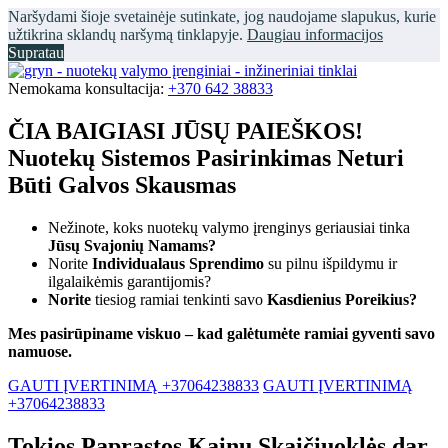
Naršydami šioje svetainėje sutinkate, jog naudojame slapukus, kurie
užtikrina sklandų naršymą tinklapyje.
Daugiau informacijos
Supratau
Nemokama konsultacija:
+370 642 38833
ČIA BAIGIASI JŪSŲ PAIEŠKOS!
Nuotekų Sistemos Pasirinkimas Neturi
Būti Galvos Skausmas
Nežinote, koks nuotekų valymo įrenginys geriausiai tinka
Jūsų Svajonių Namams?
Norite
Individualaus Sprendimo
su pilnu išpildymu ir
ilgalaikėmis garantijomis?
Norite
tiesiog ramiai tenkinti savo
Kasdienius Poreikius?
Mes pasirūpiname viskuo – kad galėtumėte ramiai gyventi savo
namuose.
GAUTI ĮVERTINIMĄ +37064238833
GAUTI ĮVERTINIMĄ
+37064238833
Tokios Paprastos Kainų Skaičiuoklės dar