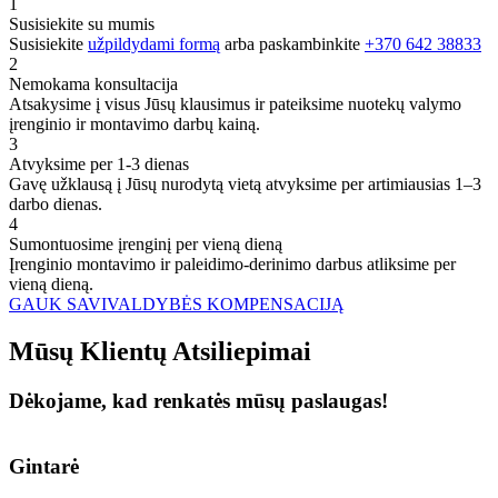
1
Susisiekite su mumis
Susisiekite
užpildydami formą
arba paskambinkite
+370 642 38833
2
Nemokama konsultacija
Atsakysime į visus Jūsų klausimus ir pateiksime nuotekų valymo
įrenginio ir montavimo darbų kainą.
3
Atvyksime per 1-3 dienas
Gavę užklausą į Jūsų nurodytą vietą atvyksime per artimiausias 1–3
darbo dienas.
4
Sumontuosime įrenginį per vieną dieną
Įrenginio montavimo ir paleidimo-derinimo darbus atliksime per
vieną dieną.
GAUK SAVIVALDYBĖS KOMPENSACIJĄ
Mūsų
Klientų
Atsiliepimai
Dėkojame, kad renkatės mūsų paslaugas!
Gintarė