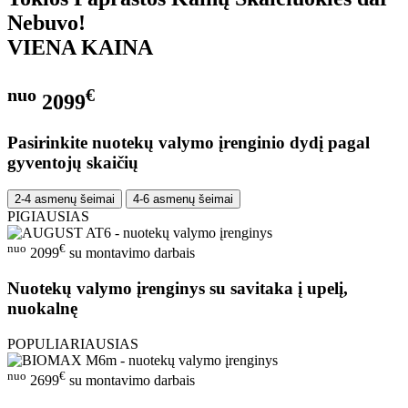
Nebuvo!
VIENA KAINA
nuo
€
2099
Pasirinkite nuotekų valymo įrenginio dydį pagal
gyventojų skaičių
2-4 asmenų šeimai
4-6 asmenų šeimai
PIGIAUSIAS
nuo
€
2099
su montavimo darbais
Nuotekų valymo įrenginys su savitaka į upelį,
nuokalnę
POPULIARIAUSIAS
nuo
€
2699
su montavimo darbais