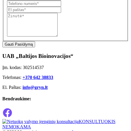
Gauti Pasiūlymą
UAB „Baltijos Bioinovacijos“
Įm. kodas: 302514537
Telefonas:
+370 642 38833
El. Paštas:
info@gryn.lt
Bendraukime:
KONSULTUOKIS
NEMOKAMA