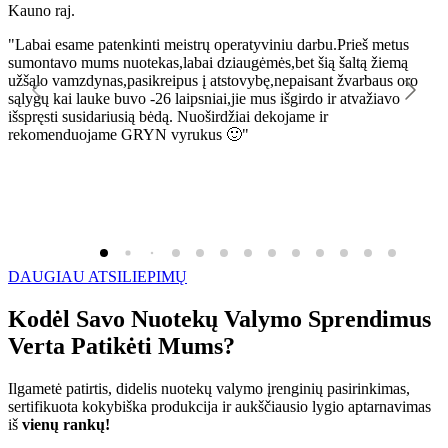
Kauno raj.
K
"Labai esame patenkinti meistrų operatyviniu darbu.Prieš metus
"
sumontavo mums nuotekas,labai dziaugėmės,bet šią šaltą žiemą
l
užšąlo vamzdynas,pasikreipus į atstovybę,nepaisant žvarbaus oro
R
sąlygų kai lauke buvo -26 laipsniai,jie mus išgirdo ir atvažiavo
išspręsti susidariusią bėdą. Nuoširdžiai dekojame ir
rekomenduojame GRYN vyrukus 🙂"
DAUGIAU ATSILIEPIMŲ
Kodėl Savo Nuotekų Valymo Sprendimus
Verta Patikėti Mums?
Ilgametė patirtis, didelis nuotekų valymo įrenginių pasirinkimas,
sertifikuota kokybiška produkcija ir aukščiausio lygio aptarnavimas
iš
vienų rankų!