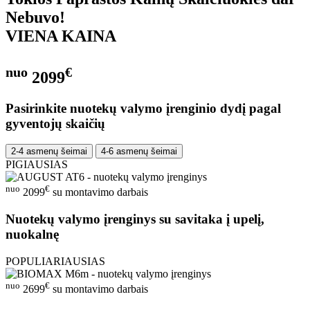
Nebuvo!
VIENA KAINA
nuo
€
2099
Pasirinkite nuotekų valymo įrenginio dydį pagal
gyventojų skaičių
2-4 asmenų šeimai
4-6 asmenų šeimai
PIGIAUSIAS
nuo
€
2099
su montavimo darbais
Nuotekų valymo įrenginys su savitaka į upelį,
nuokalnę
POPULIARIAUSIAS
nuo
€
2699
su montavimo darbais