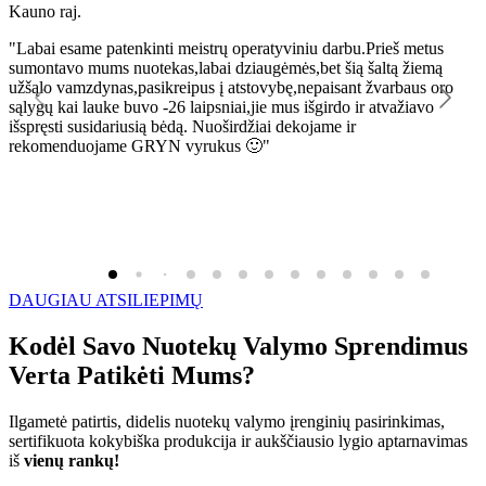
Kauno raj.
K
"Labai esame patenkinti meistrų operatyviniu darbu.Prieš metus
"
sumontavo mums nuotekas,labai dziaugėmės,bet šią šaltą žiemą
l
užšąlo vamzdynas,pasikreipus į atstovybę,nepaisant žvarbaus oro
R
sąlygų kai lauke buvo -26 laipsniai,jie mus išgirdo ir atvažiavo
išspręsti susidariusią bėdą. Nuoširdžiai dekojame ir
rekomenduojame GRYN vyrukus 🙂"
DAUGIAU ATSILIEPIMŲ
Kodėl Savo Nuotekų Valymo Sprendimus
Verta Patikėti Mums?
Ilgametė patirtis, didelis nuotekų valymo įrenginių pasirinkimas,
sertifikuota kokybiška produkcija ir aukščiausio lygio aptarnavimas
iš
vienų rankų!