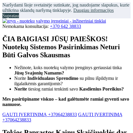
Naršydami šioje svetainėje sutinkate, jog naudojame slapukus, kurie
užtikrina sklandų naršymą tinklapyje.
Daugiau informacijos
Supratau
Nemokama konsultacija:
+370 642 38833
ČIA BAIGIASI JŪSŲ PAIEŠKOS!
Nuotekų Sistemos Pasirinkimas Neturi
Būti Galvos Skausmas
Nežinote, koks nuotekų valymo įrenginys geriausiai tinka
Jūsų Svajonių Namams?
Norite
Individualaus Sprendimo
su pilnu išpildymu ir
ilgalaikėmis garantijomis?
Norite
tiesiog ramiai tenkinti savo
Kasdienius Poreikius?
Mes pasirūpiname viskuo – kad galėtumėte ramiai gyventi savo
namuose.
GAUTI ĮVERTINIMĄ +37064238833
GAUTI ĮVERTINIMĄ
+37064238833
Tokios Paprastos Kainų Skaičiuoklės dar