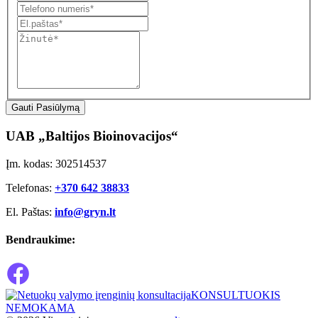
Gauti Pasiūlymą
UAB „Baltijos Bioinovacijos“
Įm. kodas: 302514537
Telefonas:
+370 642 38833
El. Paštas:
info@gryn.lt
Bendraukime:
KONSULTUOKIS
NEMOKAMA