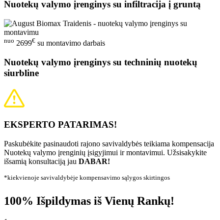
Nuotekų valymo įrenginys su infiltracija į gruntą
nuo
€
2699
su montavimo darbais
Nuotekų valymo įrenginys su techninių nuotekų
siurbline
EKSPERTO PATARIMAS!
Paskubėkite pasinaudoti rajono savivaldybės teikiama kompensacija
Nuotekų valymo įrenginių įsigyjimui ir montavimui. Užsisakykite
išsamią konsultaciją jau
DABAR!
*kiekvienoje savivaldybėje kompensavimo sąlygos skirtingos
100% Išpildymas iš Vienų Rankų!