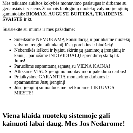
Mes teikiame aukštos kokybės montavimo paslaugas ir dirbame su
geriausiais ir visiems žinomais biologinių nuotekų valymo įrenginių
gamintojais:
BIOMAX, AUGUST, BUITEKA, TRAIDENIS,
ŠVAISTĖ
ir kt.
Susisiekite su mumis ir mes pažadame:
Suteiksime
NEMOKAMĄ
konsultaciją ir parinksime nuotekų
valymo įrenginį atitinkantį Jūsų poreikius ir biudžetą!
Nebereikės ieškoti ir lyginti skirtingų gamintojų įrenginių ir
kainų - paruošime
INDIVIDUALŲ
sprendimą skirtą tik
Jums!
Paruošime suprantamą sąmatą su
VIENA KAINA!
Atliksime
VISUS
įrenginio montavimo ir paleidimo darbus!
Pritaikysime
GARANTIJĄ
montavimo darbams ir
aptarnausime Jūsų įrenginį!
Jūsų įrenginį sumontuosime bet kuriame
LIETUVOS
MIESTE!
Viena klaida nuotekų sistemoje gali
kainuoti labai daug. Mes Jos Nedarome!