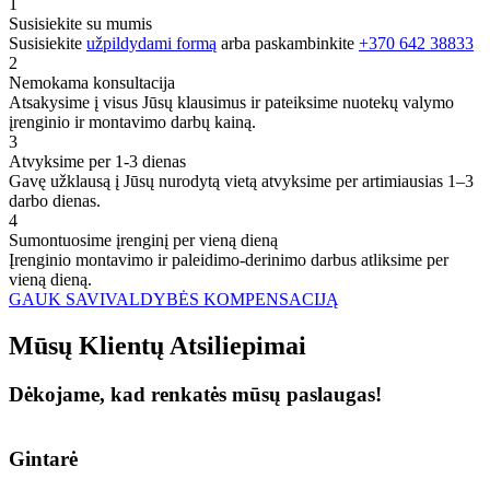
1
Susisiekite su mumis
Susisiekite
užpildydami formą
arba paskambinkite
+370 642 38833
2
Nemokama konsultacija
Atsakysime į visus Jūsų klausimus ir pateiksime nuotekų valymo
įrenginio ir montavimo darbų kainą.
3
Atvyksime per 1-3 dienas
Gavę užklausą į Jūsų nurodytą vietą atvyksime per artimiausias 1–3
darbo dienas.
4
Sumontuosime įrenginį per vieną dieną
Įrenginio montavimo ir paleidimo-derinimo darbus atliksime per
vieną dieną.
GAUK SAVIVALDYBĖS KOMPENSACIJĄ
Mūsų
Klientų
Atsiliepimai
Dėkojame, kad renkatės mūsų paslaugas!
Gintarė