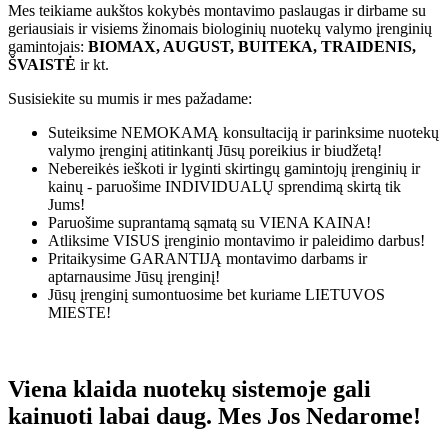
Mes teikiame aukštos kokybės montavimo paslaugas ir dirbame su
geriausiais ir visiems žinomais biologinių nuotekų valymo įrenginių
gamintojais:
BIOMAX, AUGUST, BUITEKA, TRAIDENIS,
ŠVAISTĖ
ir kt.
Susisiekite su mumis ir mes pažadame:
Suteiksime
NEMOKAMĄ
konsultaciją ir parinksime nuotekų
valymo įrenginį atitinkantį Jūsų poreikius ir biudžetą!
Nebereikės ieškoti ir lyginti skirtingų gamintojų įrenginių ir
kainų - paruošime
INDIVIDUALŲ
sprendimą skirtą tik
Jums!
Paruošime suprantamą sąmatą su
VIENA KAINA!
Atliksime
VISUS
įrenginio montavimo ir paleidimo darbus!
Pritaikysime
GARANTIJĄ
montavimo darbams ir
aptarnausime Jūsų įrenginį!
Jūsų įrenginį sumontuosime bet kuriame
LIETUVOS
MIESTE!
Viena klaida nuotekų sistemoje gali
kainuoti labai daug. Mes Jos Nedarome!