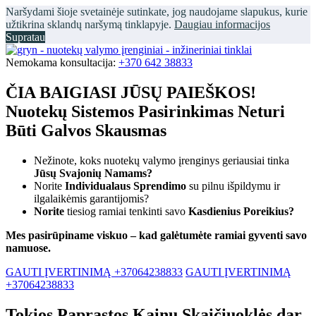
Naršydami šioje svetainėje sutinkate, jog naudojame slapukus, kurie
užtikrina sklandų naršymą tinklapyje.
Daugiau informacijos
Supratau
Nemokama konsultacija:
+370 642 38833
ČIA BAIGIASI JŪSŲ PAIEŠKOS!
Nuotekų Sistemos Pasirinkimas Neturi
Būti Galvos Skausmas
Nežinote, koks nuotekų valymo įrenginys geriausiai tinka
Jūsų Svajonių Namams?
Norite
Individualaus Sprendimo
su pilnu išpildymu ir
ilgalaikėmis garantijomis?
Norite
tiesiog ramiai tenkinti savo
Kasdienius Poreikius?
Mes pasirūpiname viskuo – kad galėtumėte ramiai gyventi savo
namuose.
GAUTI ĮVERTINIMĄ +37064238833
GAUTI ĮVERTINIMĄ
+37064238833
Tokios Paprastos Kainų Skaičiuoklės dar