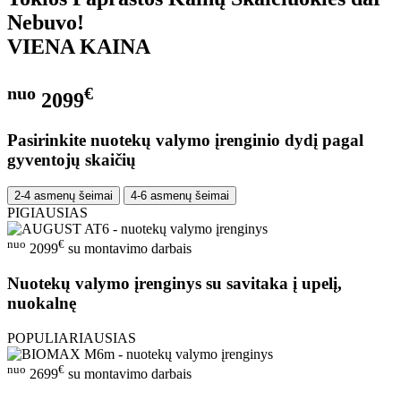
Nebuvo!
VIENA KAINA
nuo
€
2099
Pasirinkite nuotekų valymo įrenginio dydį pagal
gyventojų skaičių
2-4 asmenų šeimai
4-6 asmenų šeimai
PIGIAUSIAS
nuo
€
2099
su montavimo darbais
Nuotekų valymo įrenginys su savitaka į upelį,
nuokalnę
POPULIARIAUSIAS
nuo
€
2699
su montavimo darbais