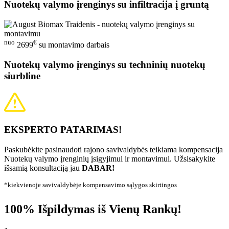
Nuotekų valymo įrenginys su infiltracija į gruntą
nuo
€
2699
su montavimo darbais
Nuotekų valymo įrenginys su techninių nuotekų
siurbline
EKSPERTO PATARIMAS!
Paskubėkite pasinaudoti rajono savivaldybės teikiama kompensacija
Nuotekų valymo įrenginių įsigyjimui ir montavimui. Užsisakykite
išsamią konsultaciją jau
DABAR!
*kiekvienoje savivaldybėje kompensavimo sąlygos skirtingos
100% Išpildymas iš Vienų Rankų!