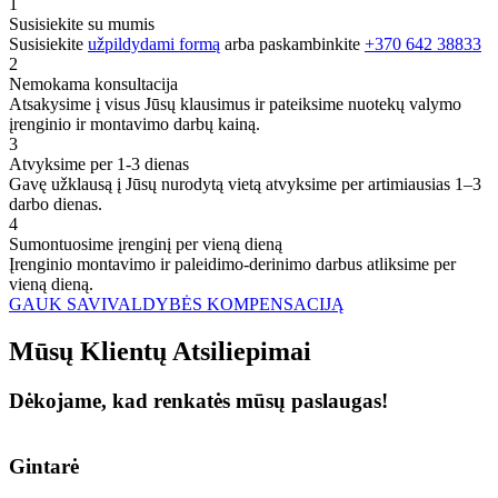
1
Susisiekite su mumis
Susisiekite
užpildydami formą
arba paskambinkite
+370 642 38833
2
Nemokama konsultacija
Atsakysime į visus Jūsų klausimus ir pateiksime nuotekų valymo
įrenginio ir montavimo darbų kainą.
3
Atvyksime per 1-3 dienas
Gavę užklausą į Jūsų nurodytą vietą atvyksime per artimiausias 1–3
darbo dienas.
4
Sumontuosime įrenginį per vieną dieną
Įrenginio montavimo ir paleidimo-derinimo darbus atliksime per
vieną dieną.
GAUK SAVIVALDYBĖS KOMPENSACIJĄ
Mūsų
Klientų
Atsiliepimai
Dėkojame, kad renkatės mūsų paslaugas!
Gintarė