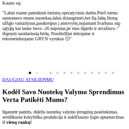
Kauno raj.
K
"Labai esame patenkinti meistrų operatyviniu darbu.Prieš metus
"
sumontavo mums nuotekas,labai dziaugėmės,bet šią šaltą žiemą
l
užšąlo vamzdynas,pasikreipus į atstovybę,nepaisant žvarbaus oro
R
sąlygų kai lauke buvo -26 laipsniai,jie mus išgirdo ir atvažiavo
išspręsti susidariusią bėdą. Nuoširdžiai dekojame ir
rekomenduojame GRYN vyrukus 🙂"
DAUGIAU ATSILIEPIMŲ
Kodėl Savo Nuotekų Valymo Sprendimus
Verta Patikėti Mums?
Ilgametė patirtis, didelis nuotekų valymo įrenginių pasirinkimas,
sertifikuota kokybiška produkcija ir aukščiausio lygio aptarnavimas
iš
vienų rankų!