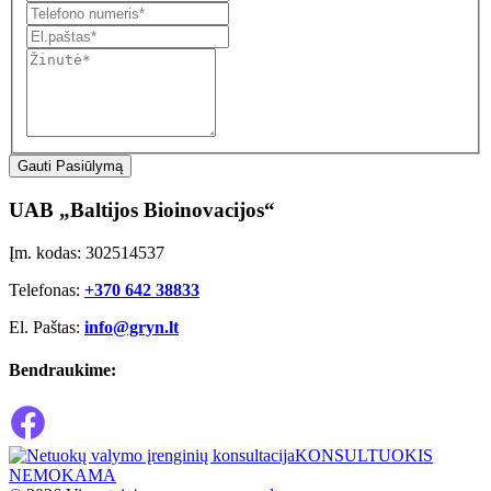
Gauti Pasiūlymą
UAB „Baltijos Bioinovacijos“
Įm. kodas: 302514537
Telefonas:
+370 642 38833
El. Paštas:
info@gryn.lt
Bendraukime:
KONSULTUOKIS
NEMOKAMA