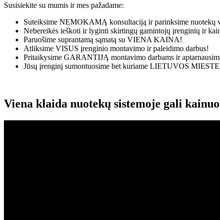
Susisiekite su mumis ir mes pažadame:
Suteiksime
NEMOKAMĄ
konsultaciją ir parinksime nuotekų v
Nebereikės ieškoti ir lyginti skirtingų gamintojų įrenginių ir k
Paruošime suprantamą sąmatą su
VIENA KAINA!
Atliksime
VISUS
įrenginio montavimo ir paleidimo darbus!
Pritaikysime
GARANTIJĄ
montavimo darbams ir aptarnausime
Jūsų įrenginį sumontuosime bet kuriame
LIETUVOS MIESTE
Viena klaida nuotekų sistemoje gali kainu