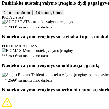
Pasirinkite nuotekų valymo įrenginio dydį pagal gyve
2-4 asmenų šeimai
4-6 asmenų šeimai
PIGIAUSIAS
nuo
€
2099
su montavimo darbais
Nuotekų valymo įrenginys su savitaka į upelį, nuokal
POPULIARIAUSIAS
nuo
€
2699
su montavimo darbais
Nuotekų valymo įrenginys su infiltracija į gruntą
nuo
€
2699
su montavimo darbais
Nuotekų valymo įrenginys su techninių nuotekų siurb