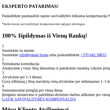
EKSPERTO PATARIMAS!
Paskubėkite pasinaudoti rajono savivaldybės teikiama kompensacija N
*kiekvienoje savivaldybėje kompensavimo sąlygos skirtingos
100% Išpildymas iš Vienų Rankų!
1
Susisiekite su mumis
Susisiekite
užpildydami formą
arba paskambinkite
+370 642 38833
2
Nemokama konsultacija
Atsakysime į visus Jūsų klausimus ir pateiksime nuotekų valymo įren
3
Atvyksime per 1-3 dienas
Gavę užklausą į Jūsų nurodytą vietą atvyksime per artimiausias 1–3 d
4
Sumontuosime įrenginį per vieną dieną
Įrenginio montavimo ir paleidimo-derinimo darbus atliksime per vieną
GAUK SAVIVALDYBĖS KOMPENSACIJĄ
Mūsų
Klientų
Atsiliepimai