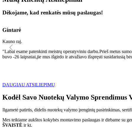
Dėkojame, kad renkatės mūsų paslaugas!
Gintarė
Kauno raj.
"Labai esame patenkinti meistrų operatyviniu darbu.Prieš metus sumo
buvo -26 laipsniai,jie mus išgirdo ir atvažiavo išspręsti susidariu
DAUGIAU ATSILIEPIMŲ
Kodėl Savo Nuotekų Valymo Sprendimus V
Ilgametė patirtis, didelis nuotekų valymo įrenginių pasirinkimas, sert
Mes teikiame aukštos kokybės montavimo paslaugas ir dirbame su geri
ŠVAISTĖ
ir kt.