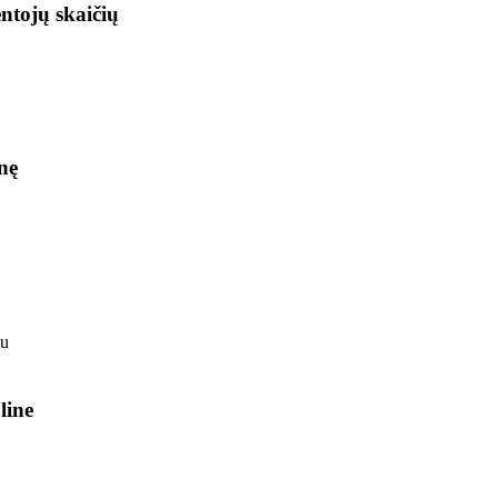
ntojų skaičių
nę
line