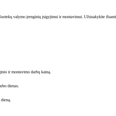
uotekų valymo įrenginių įsigyjimui ir montavimui. Užsisakykite išsami
ginio ir montavimo darbų kainą.
arbo dienas.
 dieną.