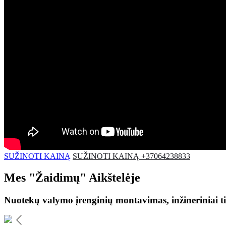
SUŽINOTI KAINĄ
SUŽINOTI KAINĄ +37064238833
Mes
"Žaidimų"
Aikštelėje
Nuotekų valymo įrenginių montavimas, inžineriniai ti