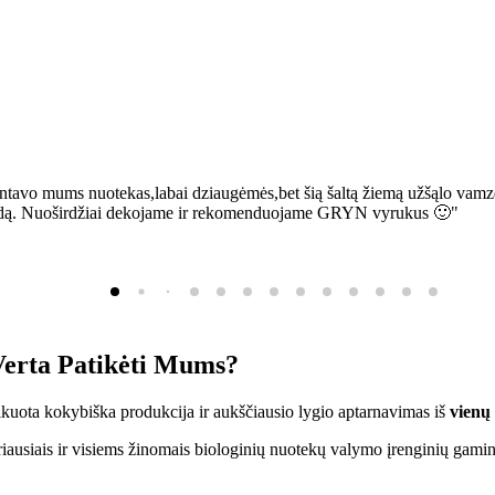
ntavo mums nuotekas,labai dziaugėmės,bet šią šaltą žiemą užšąlo vamzd
sią bėdą. Nuoširdžiai dekojame ir rekomenduojame GRYN vyrukus 🙂"
erta Patikėti Mums?
ifikuota kokybiška produkcija ir aukščiausio lygio aptarnavimas iš
vienų
ausiais ir visiems žinomais biologinių nuotekų valymo įrenginių gamin