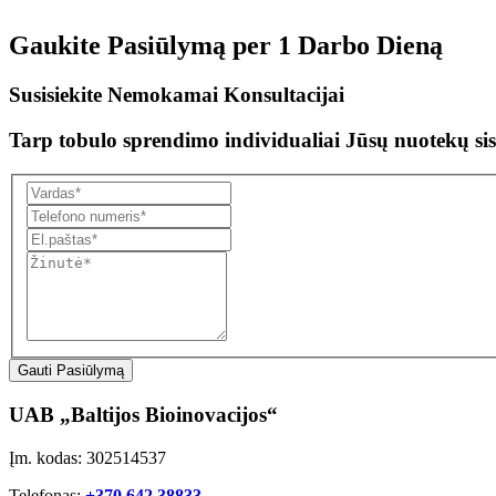
Gaukite Pasiūlymą per
1 Darbo Dieną
Susisiekite Nemokamai Konsultacijai
Tarp tobulo sprendimo individualiai Jūsų nuotekų sis
Gauti Pasiūlymą
UAB „Baltijos Bioinovacijos“
Įm. kodas: 302514537
Telefonas:
+370 642 38833