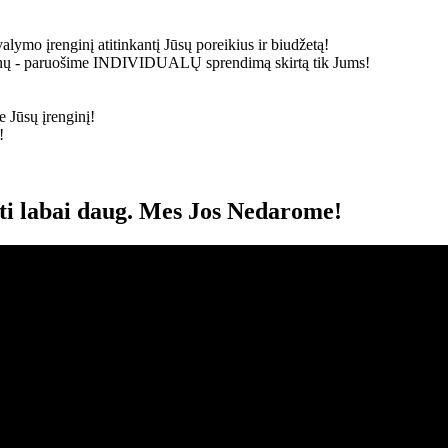
alymo įrenginį atitinkantį Jūsų poreikius ir biudžetą!
ainų - paruošime
INDIVIDUALŲ
sprendimą skirtą tik Jums!
 Jūsų įrenginį!
!
oti labai daug. Mes Jos Nedarome!