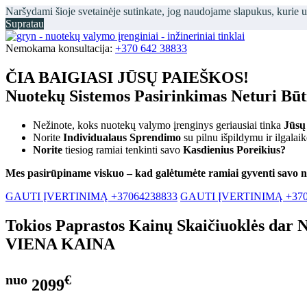
Naršydami šioje svetainėje sutinkate, jog naudojame slapukus, kurie 
Supratau
Nemokama konsultacija:
+370 642 38833
ČIA BAIGIASI JŪSŲ PAIEŠKOS!
Nuotekų Sistemos Pasirinkimas Neturi Bū
Nežinote, koks nuotekų valymo įrenginys geriausiai tinka
Jūsų
Norite
Individualaus Sprendimo
su pilnu išpildymu ir ilgalai
Norite
tiesiog ramiai tenkinti savo
Kasdienius Poreikius?
Mes pasirūpiname viskuo – kad galėtumėte ramiai gyventi savo 
GAUTI ĮVERTINIMĄ +37064238833
GAUTI ĮVERTINIMĄ +370
Tokios Paprastos Kainų Skaičiuoklės dar 
VIENA KAINA
nuo
€
2099