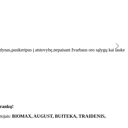
K
ynas,pasikreipus į atstovybę,nepaisant žvarbaus oro sąlygų kai lauke
"
 rankų!
tojais:
BIOMAX, AUGUST, BUITEKA, TRAIDENIS,