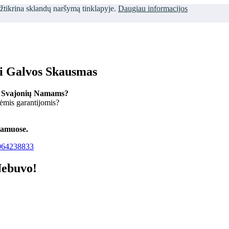
užtikrina sklandų naršymą tinklapyje.
Daugiau informacijos
ti Galvos Skausmas
 Svajonių Namams?
kėmis garantijomis?
namuose.
64238833
Nebuvo!