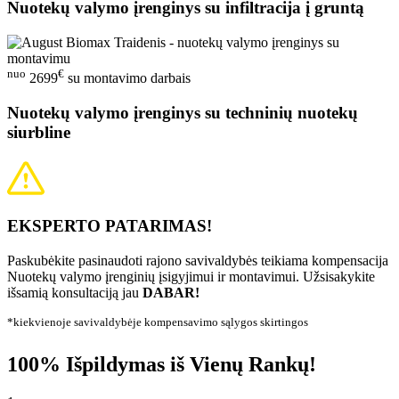
Nuotekų valymo įrenginys su infiltracija į gruntą
nuo
€
2699
su montavimo darbais
Nuotekų valymo įrenginys su techninių nuotekų
siurbline
EKSPERTO PATARIMAS!
Paskubėkite pasinaudoti rajono savivaldybės teikiama kompensacija
Nuotekų valymo įrenginių įsigyjimui ir montavimui. Užsisakykite
išsamią konsultaciją jau
DABAR!
*kiekvienoje savivaldybėje kompensavimo sąlygos skirtingos
100% Išpildymas iš Vienų Rankų!