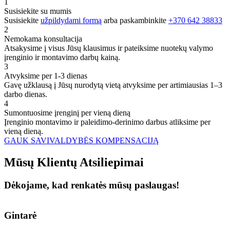
1
Susisiekite su mumis
Susisiekite
užpildydami formą
arba paskambinkite
+370 642 38833
2
Nemokama konsultacija
Atsakysime į visus Jūsų klausimus ir pateiksime nuotekų valymo
įrenginio ir montavimo darbų kainą.
3
Atvyksime per 1-3 dienas
Gavę užklausą į Jūsų nurodytą vietą atvyksime per artimiausias 1–3
darbo dienas.
4
Sumontuosime įrenginį per vieną dieną
Įrenginio montavimo ir paleidimo-derinimo darbus atliksime per
vieną dieną.
GAUK SAVIVALDYBĖS KOMPENSACIJĄ
Mūsų
Klientų
Atsiliepimai
Dėkojame, kad renkatės mūsų paslaugas!
Gintarė