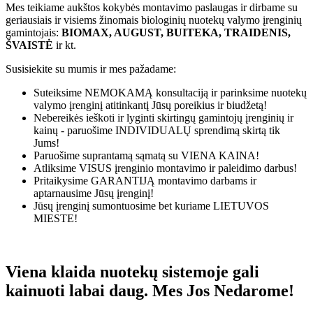
Mes teikiame aukštos kokybės montavimo paslaugas ir dirbame su
geriausiais ir visiems žinomais biologinių nuotekų valymo įrenginių
gamintojais:
BIOMAX, AUGUST, BUITEKA, TRAIDENIS,
ŠVAISTĖ
ir kt.
Susisiekite su mumis ir mes pažadame:
Suteiksime
NEMOKAMĄ
konsultaciją ir parinksime nuotekų
valymo įrenginį atitinkantį Jūsų poreikius ir biudžetą!
Nebereikės ieškoti ir lyginti skirtingų gamintojų įrenginių ir
kainų - paruošime
INDIVIDUALŲ
sprendimą skirtą tik
Jums!
Paruošime suprantamą sąmatą su
VIENA KAINA!
Atliksime
VISUS
įrenginio montavimo ir paleidimo darbus!
Pritaikysime
GARANTIJĄ
montavimo darbams ir
aptarnausime Jūsų įrenginį!
Jūsų įrenginį sumontuosime bet kuriame
LIETUVOS
MIESTE!
Viena klaida nuotekų sistemoje gali
kainuoti labai daug. Mes Jos Nedarome!