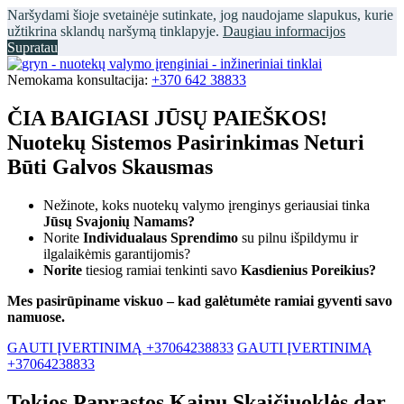
Naršydami šioje svetainėje sutinkate, jog naudojame slapukus, kurie
užtikrina sklandų naršymą tinklapyje.
Daugiau informacijos
Supratau
Nemokama konsultacija:
+370 642 38833
ČIA BAIGIASI JŪSŲ PAIEŠKOS!
Nuotekų Sistemos Pasirinkimas Neturi
Būti Galvos Skausmas
Nežinote, koks nuotekų valymo įrenginys geriausiai tinka
Jūsų Svajonių Namams?
Norite
Individualaus Sprendimo
su pilnu išpildymu ir
ilgalaikėmis garantijomis?
Norite
tiesiog ramiai tenkinti savo
Kasdienius Poreikius?
Mes pasirūpiname viskuo – kad galėtumėte ramiai gyventi savo
namuose.
GAUTI ĮVERTINIMĄ +37064238833
GAUTI ĮVERTINIMĄ
+37064238833
Tokios Paprastos Kainų Skaičiuoklės dar