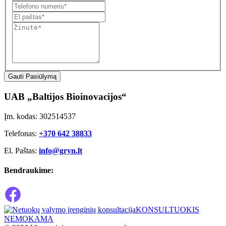
Gauti Pasiūlymą
UAB „Baltijos Bioinovacijos“
Įm. kodas: 302514537
Telefonas:
+370 642 38833
El. Paštas:
info@gryn.lt
Bendraukime:
KONSULTUOKIS
NEMOKAMA