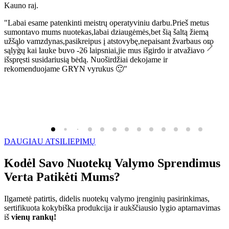
Kauno raj.
K
"Labai esame patenkinti meistrų operatyviniu darbu.Prieš metus
"
sumontavo mums nuotekas,labai dziaugėmės,bet šią šaltą žiemą
l
užšąlo vamzdynas,pasikreipus į atstovybę,nepaisant žvarbaus oro
R
sąlygų kai lauke buvo -26 laipsniai,jie mus išgirdo ir atvažiavo
išspręsti susidariusią bėdą. Nuoširdžiai dekojame ir
rekomenduojame GRYN vyrukus 🙂"
DAUGIAU ATSILIEPIMŲ
Kodėl Savo Nuotekų Valymo Sprendimus
Verta Patikėti Mums?
Ilgametė patirtis, didelis nuotekų valymo įrenginių pasirinkimas,
sertifikuota kokybiška produkcija ir aukščiausio lygio aptarnavimas
iš
vienų rankų!