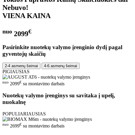
Nebuvo!
VIENA KAINA
nuo
€
2099
Pasirinkite nuotekų valymo įrenginio dydį pagal
gyventojų skaičių
2-4 asmenų šeimai
4-6 asmenų šeimai
PIGIAUSIAS
nuo
€
2099
su montavimo darbais
Nuotekų valymo įrenginys su savitaka į upelį,
nuokalnę
POPULIARIAUSIAS
nuo
€
2699
su montavimo darbais