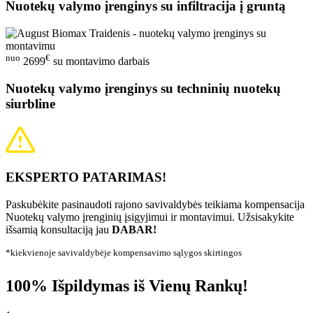
Nuotekų valymo įrenginys su infiltracija į gruntą
nuo
€
2699
su montavimo darbais
Nuotekų valymo įrenginys su techninių nuotekų
siurbline
EKSPERTO PATARIMAS!
Paskubėkite pasinaudoti rajono savivaldybės teikiama kompensacija
Nuotekų valymo įrenginių įsigyjimui ir montavimui. Užsisakykite
išsamią konsultaciją jau
DABAR!
*kiekvienoje savivaldybėje kompensavimo sąlygos skirtingos
100% Išpildymas iš Vienų Rankų!