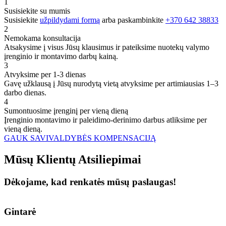
1
Susisiekite su mumis
Susisiekite
užpildydami formą
arba paskambinkite
+370 642 38833
2
Nemokama konsultacija
Atsakysime į visus Jūsų klausimus ir pateiksime nuotekų valymo
įrenginio ir montavimo darbų kainą.
3
Atvyksime per 1-3 dienas
Gavę užklausą į Jūsų nurodytą vietą atvyksime per artimiausias 1–3
darbo dienas.
4
Sumontuosime įrenginį per vieną dieną
Įrenginio montavimo ir paleidimo-derinimo darbus atliksime per
vieną dieną.
GAUK SAVIVALDYBĖS KOMPENSACIJĄ
Mūsų
Klientų
Atsiliepimai
Dėkojame, kad renkatės mūsų paslaugas!
Gintarė