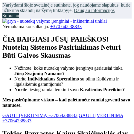
Naršydami šioje svetainėje sutinkate, jog naudojame slapukus, kurie
užtikrina sklandų naršymą tinklapyje.
Daugiau informacijos
Supratau
Nemokama konsultacija:
+370 642 38833
ČIA BAIGIASI JŪSŲ PAIEŠKOS!
Nuotekų Sistemos Pasirinkimas Neturi
Būti Galvos Skausmas
Nežinote, koks nuotekų valymo įrenginys geriausiai tinka
Jūsų Svajonių Namams?
Norite
Individualaus Sprendimo
su pilnu išpildymu ir
ilgalaikėmis garantijomis?
Norite
tiesiog ramiai tenkinti savo
Kasdienius Poreikius?
Mes pasirūpiname viskuo – kad galėtumėte ramiai gyventi savo
namuose.
GAUTI ĮVERTINIMĄ +37064238833
GAUTI ĮVERTINIMĄ
+37064238833
Tokios Paprastos Kainų Skaičiuoklės dar