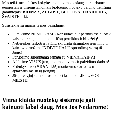
Mes teikiame aukštos kokybės montavimo paslaugas ir dirbame su
geriausiais ir visiems žinomais biologinių nuotekų valymo įrenginių
gamintojais:
BIOMAX, AUGUST, BUITEKA, TRAIDENIS,
ŠVAISTĖ
ir kt.
Susisiekite su mumis ir mes pažadame:
Suteiksime
NEMOKAMĄ
konsultaciją ir parinksime nuotekų
valymo įrenginį atitinkantį Jūsų poreikius ir biudžetą!
Nebereikės ieškoti ir lyginti skirtingų gamintojų įrenginių ir
kainų - paruošime
INDIVIDUALŲ
sprendimą skirtą tik
Jums!
Paruošime suprantamą sąmatą su
VIENA KAINA!
Atliksime
VISUS
įrenginio montavimo ir paleidimo darbus!
Pritaikysime
GARANTIJĄ
montavimo darbams ir
aptarnausime Jūsų įrenginį!
Jūsų įrenginį sumontuosime bet kuriame
LIETUVOS
MIESTE!
Viena klaida nuotekų sistemoje gali
kainuoti labai daug. Mes Jos Nedarome!