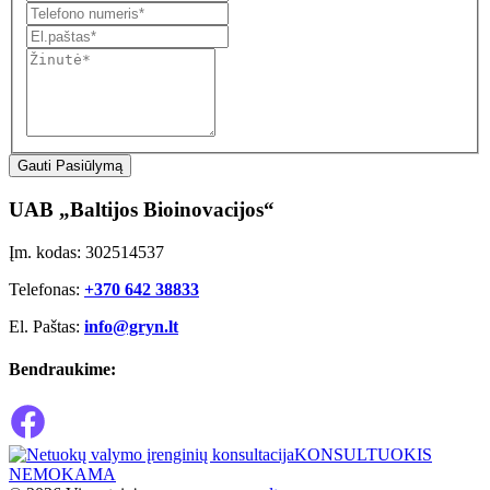
Gauti Pasiūlymą
UAB „Baltijos Bioinovacijos“
Įm. kodas: 302514537
Telefonas:
+370 642 38833
El. Paštas:
info@gryn.lt
Bendraukime:
KONSULTUOKIS
NEMOKAMA