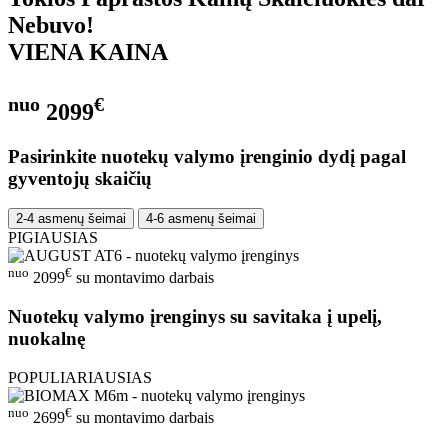
Nebuvo!
VIENA KAINA
nuo
€
2099
Pasirinkite nuotekų valymo įrenginio dydį pagal
gyventojų skaičių
2-4 asmenų šeimai
4-6 asmenų šeimai
PIGIAUSIAS
nuo
€
2099
su montavimo darbais
Nuotekų valymo įrenginys su savitaka į upelį,
nuokalnę
POPULIARIAUSIAS
nuo
€
2699
su montavimo darbais