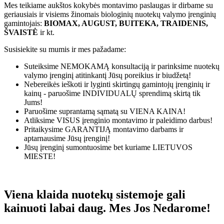
Mes teikiame aukštos kokybės montavimo paslaugas ir dirbame su
geriausiais ir visiems žinomais biologinių nuotekų valymo įrenginių
gamintojais:
BIOMAX, AUGUST, BUITEKA, TRAIDENIS,
ŠVAISTĖ
ir kt.
Susisiekite su mumis ir mes pažadame:
Suteiksime
NEMOKAMĄ
konsultaciją ir parinksime nuotekų
valymo įrenginį atitinkantį Jūsų poreikius ir biudžetą!
Nebereikės ieškoti ir lyginti skirtingų gamintojų įrenginių ir
kainų - paruošime
INDIVIDUALŲ
sprendimą skirtą tik
Jums!
Paruošime suprantamą sąmatą su
VIENA KAINA!
Atliksime
VISUS
įrenginio montavimo ir paleidimo darbus!
Pritaikysime
GARANTIJĄ
montavimo darbams ir
aptarnausime Jūsų įrenginį!
Jūsų įrenginį sumontuosime bet kuriame
LIETUVOS
MIESTE!
Viena klaida nuotekų sistemoje gali
kainuoti labai daug. Mes Jos Nedarome!