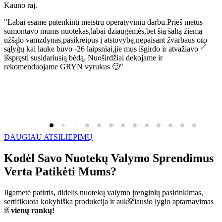
Kauno raj.
K
"Labai esame patenkinti meistrų operatyviniu darbu.Prieš metus
"
sumontavo mums nuotekas,labai dziaugėmės,bet šią šaltą žiemą
l
užšąlo vamzdynas,pasikreipus į atstovybę,nepaisant žvarbaus oro
R
sąlygų kai lauke buvo -26 laipsniai,jie mus išgirdo ir atvažiavo
išspręsti susidariusią bėdą. Nuoširdžiai dekojame ir
rekomenduojame GRYN vyrukus 🙂"
DAUGIAU ATSILIEPIMŲ
Kodėl Savo Nuotekų Valymo Sprendimus
Verta Patikėti Mums?
Ilgametė patirtis, didelis nuotekų valymo įrenginių pasirinkimas,
sertifikuota kokybiška produkcija ir aukščiausio lygio aptarnavimas
iš
vienų rankų!