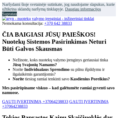
Naršydami šioje svetainėje sutinkate, jog naudojame slapukus, kurie
užtikrina sklandų naršymą tinklapyje.
Daugiau informacijos
Supratau
Nemokama konsultacija:
+370 642 38833
ČIA BAIGIASI JŪSŲ PAIEŠKOS!
Nuotekų Sistemos Pasirinkimas Neturi
Būti Galvos Skausmas
Nežinote, koks nuotekų valymo įrenginys geriausiai tinka
Jūsų Svajonių Namams?
Norite
Individualaus Sprendimo
su pilnu išpildymu ir
ilgalaikėmis garantijomis?
Norite
tiesiog ramiai tenkinti savo
Kasdienius Poreikius?
Mes pasirūpiname viskuo – kad galėtumėte ramiai gyventi savo
namuose.
GAUTI ĮVERTINIMĄ +37064238833
GAUTI ĮVERTINIMĄ
+37064238833
Tokios Paprastos Kainų Skaičiuoklės dar