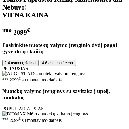
Nebuvo!
VIENA KAINA
nuo
€
2099
Pasirinkite nuotekų valymo įrenginio dydį pagal
gyventojų skaičių
2-4 asmenų šeimai
4-6 asmenų šeimai
PIGIAUSIAS
nuo
€
2099
su montavimo darbais
Nuotekų valymo įrenginys su savitaka į upelį,
nuokalnę
POPULIARIAUSIAS
nuo
€
2699
su montavimo darbais