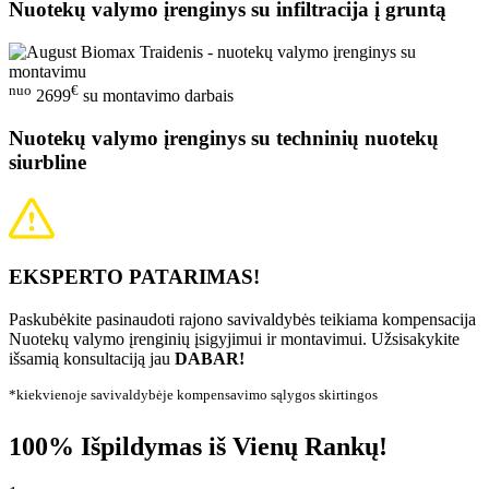
Nuotekų valymo įrenginys su infiltracija į gruntą
nuo
€
2699
su montavimo darbais
Nuotekų valymo įrenginys su techninių nuotekų
siurbline
EKSPERTO PATARIMAS!
Paskubėkite pasinaudoti rajono savivaldybės teikiama kompensacija
Nuotekų valymo įrenginių įsigyjimui ir montavimui. Užsisakykite
išsamią konsultaciją jau
DABAR!
*kiekvienoje savivaldybėje kompensavimo sąlygos skirtingos
100% Išpildymas iš Vienų Rankų!