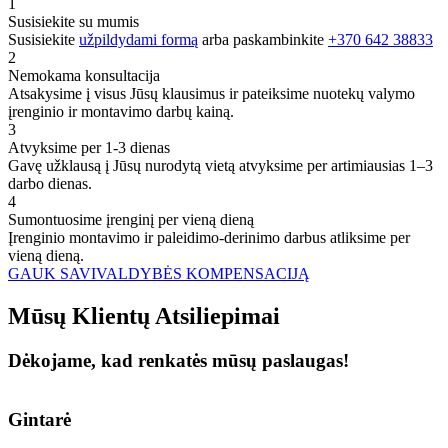
1
Susisiekite su mumis
Susisiekite
užpildydami formą
arba paskambinkite
+370 642 38833
2
Nemokama konsultacija
Atsakysime į visus Jūsų klausimus ir pateiksime nuotekų valymo
įrenginio ir montavimo darbų kainą.
3
Atvyksime per 1-3 dienas
Gavę užklausą į Jūsų nurodytą vietą atvyksime per artimiausias 1–3
darbo dienas.
4
Sumontuosime įrenginį per vieną dieną
Įrenginio montavimo ir paleidimo-derinimo darbus atliksime per
vieną dieną.
GAUK SAVIVALDYBĖS KOMPENSACIJĄ
Mūsų
Klientų
Atsiliepimai
Dėkojame, kad renkatės mūsų paslaugas!
Gintarė