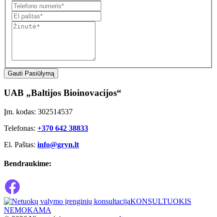
Gauti Pasiūlymą
UAB „Baltijos Bioinovacijos“
Įm. kodas: 302514537
Telefonas:
+370 642 38833
El. Paštas:
info@gryn.lt
Bendraukime:
KONSULTUOKIS
NEMOKAMA