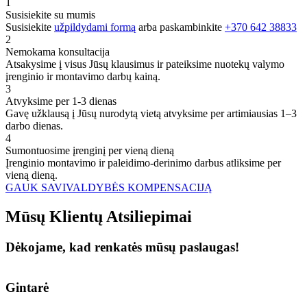
1
Susisiekite su mumis
Susisiekite
užpildydami formą
arba paskambinkite
+370 642 38833
2
Nemokama konsultacija
Atsakysime į visus Jūsų klausimus ir pateiksime nuotekų valymo
įrenginio ir montavimo darbų kainą.
3
Atvyksime per 1-3 dienas
Gavę užklausą į Jūsų nurodytą vietą atvyksime per artimiausias 1–3
darbo dienas.
4
Sumontuosime įrenginį per vieną dieną
Įrenginio montavimo ir paleidimo-derinimo darbus atliksime per
vieną dieną.
GAUK SAVIVALDYBĖS KOMPENSACIJĄ
Mūsų
Klientų
Atsiliepimai
Dėkojame, kad renkatės mūsų paslaugas!
Gintarė