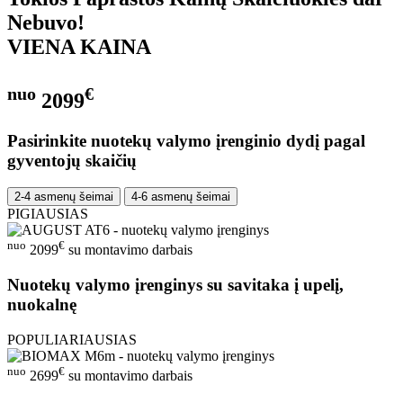
Nebuvo!
VIENA KAINA
nuo
€
2099
Pasirinkite nuotekų valymo įrenginio dydį pagal
gyventojų skaičių
2-4 asmenų šeimai
4-6 asmenų šeimai
PIGIAUSIAS
nuo
€
2099
su montavimo darbais
Nuotekų valymo įrenginys su savitaka į upelį,
nuokalnę
POPULIARIAUSIAS
nuo
€
2699
su montavimo darbais