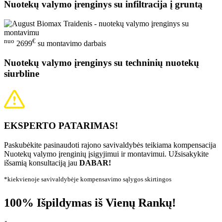
Nuotekų valymo įrenginys su infiltracija į gruntą
nuo
€
2699
su montavimo darbais
Nuotekų valymo įrenginys su techninių nuotekų
siurbline
EKSPERTO PATARIMAS!
Paskubėkite pasinaudoti rajono savivaldybės teikiama kompensacija
Nuotekų valymo įrenginių įsigyjimui ir montavimui. Užsisakykite
išsamią konsultaciją jau
DABAR!
*kiekvienoje savivaldybėje kompensavimo sąlygos skirtingos
100% Išpildymas iš Vienų Rankų!