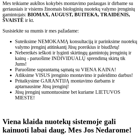
Mes teikiame aukštos kokybės montavimo paslaugas ir dirbame su
geriausiais ir visiems žinomais biologinių nuotekų valymo įrenginių
gamintojais:
BIOMAX, AUGUST, BUITEKA, TRAIDENIS,
ŠVAISTĖ
ir kt.
Susisiekite su mumis ir mes pažadame:
Suteiksime
NEMOKAMĄ
konsultaciją ir parinksime nuotekų
valymo įrenginį atitinkantį Jūsų poreikius ir biudžetą!
Nebereikės ieškoti ir lyginti skirtingų gamintojų įrenginių ir
kainų - paruošime
INDIVIDUALŲ
sprendimą skirtą tik
Jums!
Paruošime suprantamą sąmatą su
VIENA KAINA!
Atliksime
VISUS
įrenginio montavimo ir paleidimo darbus!
Pritaikysime
GARANTIJĄ
montavimo darbams ir
aptarnausime Jūsų įrenginį!
Jūsų įrenginį sumontuosime bet kuriame
LIETUVOS
MIESTE!
Viena klaida nuotekų sistemoje gali
kainuoti labai daug. Mes Jos Nedarome!