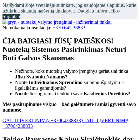
Naršydami šioje svetainėje sutinkate, jog naudojame slapukus, kurie
užtikrina sklandų naršymą tinklapyje.
Daugiau informacijos
Supratau
Nemokama konsultacija:
+370 642 38833
ČIA BAIGIASI JŪSŲ PAIEŠKOS!
Nuotekų Sistemos Pasirinkimas Neturi
Būti Galvos Skausmas
Nežinote, koks nuotekų valymo įrenginys geriausiai tinka
Jūsų Svajonių Namams?
Norite
Individualaus Sprendimo
su pilnu išpildymu ir
ilgalaikėmis garantijomis?
Norite
tiesiog ramiai tenkinti savo
Kasdienius Poreikius?
Mes pasirūpiname viskuo – kad galėtumėte ramiai gyventi savo
namuose.
GAUTI ĮVERTINIMĄ +37064238833
GAUTI ĮVERTINIMĄ
+37064238833
Tokios Paprastos Kainų Skaičiuoklės dar