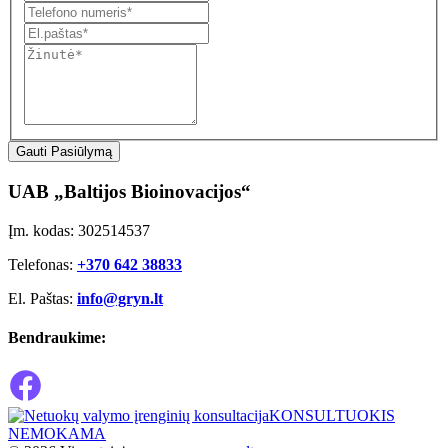
Gauti Pasiūlymą
UAB „Baltijos Bioinovacijos“
Įm. kodas: 302514537
Telefonas:
+370 642 38833
El. Paštas:
info@gryn.lt
Bendraukime:
KONSULTUOKIS
NEMOKAMA