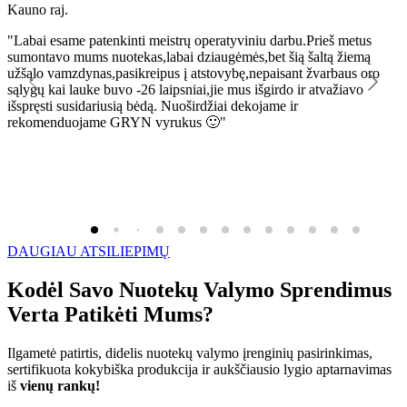
Kauno raj.
K
"Labai esame patenkinti meistrų operatyviniu darbu.Prieš metus
"
sumontavo mums nuotekas,labai dziaugėmės,bet šią šaltą žiemą
l
užšąlo vamzdynas,pasikreipus į atstovybę,nepaisant žvarbaus oro
R
sąlygų kai lauke buvo -26 laipsniai,jie mus išgirdo ir atvažiavo
išspręsti susidariusią bėdą. Nuoširdžiai dekojame ir
rekomenduojame GRYN vyrukus 🙂"
DAUGIAU ATSILIEPIMŲ
Kodėl Savo Nuotekų Valymo Sprendimus
Verta Patikėti Mums?
Ilgametė patirtis, didelis nuotekų valymo įrenginių pasirinkimas,
sertifikuota kokybiška produkcija ir aukščiausio lygio aptarnavimas
iš
vienų rankų!