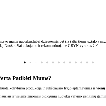
ntavo mums nuotekas,labai dziaugėmės,bet šią šaltą žiemą užšąlo vamzd
sią bėdą. Nuoširdžiai dekojame ir rekomenduojame GRYN vyrukus 🙂"
erta Patikėti Mums?
ifikuota kokybiška produkcija ir aukščiausio lygio aptarnavimas iš
vienų
ausiais ir visiems žinomais biologinių nuotekų valymo įrenginių gamin