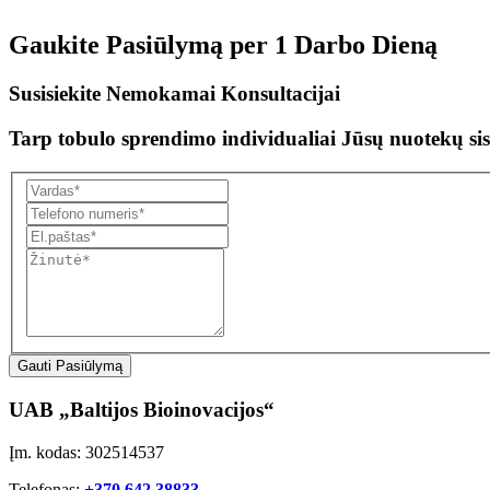
Gaukite Pasiūlymą per
1 Darbo Dieną
Susisiekite Nemokamai Konsultacijai
Tarp tobulo sprendimo individualiai Jūsų nuotekų sis
Gauti Pasiūlymą
UAB „Baltijos Bioinovacijos“
Įm. kodas: 302514537
Telefonas:
+370 642 38833