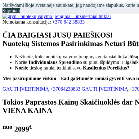
Naršydami šioje svetainėje sutinkate, jog naudojame slapukus, kurie 
Supratau
Nemokama konsultacija:
+370 642 38833
ČIA BAIGIASI JŪSŲ PAIEŠKOS!
Nuotekų Sistemos Pasirinkimas Neturi Bū
Nežinote, koks nuotekų valymo įrenginys geriausiai tinka
Jūsų
Norite
Individualaus Sprendimo
su pilnu išpildymu ir ilgalai
Norite
tiesiog ramiai tenkinti savo
Kasdienius Poreikius?
Mes pasirūpiname viskuo – kad galėtumėte ramiai gyventi savo 
GAUTI ĮVERTINIMĄ +37064238833
GAUTI ĮVERTINIMĄ +370
Tokios Paprastos Kainų Skaičiuoklės dar 
VIENA KAINA
nuo
€
2099