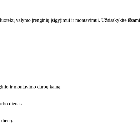
uotekų valymo įrenginių įsigyjimui ir montavimui. Užsisakykite išsami
ginio ir montavimo darbų kainą.
arbo dienas.
 dieną.