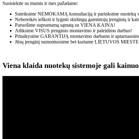
Susisiekite su mumis ir mes pažadame:
Suteiksime
NEMOKAMĄ
konsultaciją ir parinksime nuotekų v
Nebereikės ieškoti ir lyginti skirtingų gamintojų įrenginių ir k
Paruošime suprantamą sąmatą su
VIENA KAINA!
Atliksime
VISUS
įrenginio montavimo ir paleidimo darbus!
Pritaikysime
GARANTIJĄ
montavimo darbams ir aptarnausime
Jūsų įrenginį sumontuosime bet kuriame
LIETUVOS MIESTE
Viena klaida nuotekų sistemoje gali kainu