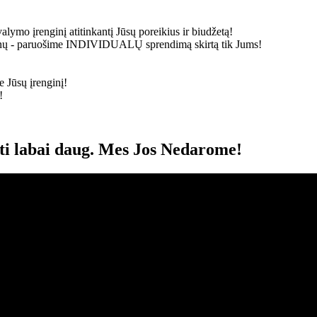
alymo įrenginį atitinkantį Jūsų poreikius ir biudžetą!
ainų - paruošime
INDIVIDUALŲ
sprendimą skirtą tik Jums!
 Jūsų įrenginį!
!
oti labai daug. Mes Jos Nedarome!