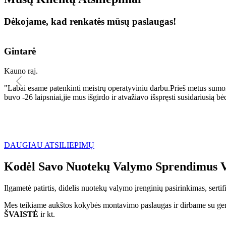
Dėkojame, kad renkatės mūsų paslaugas!
Gintarė
Kauno raj.
"Labai esame patenkinti meistrų operatyviniu darbu.Prieš metus sumo
buvo -26 laipsniai,jie mus išgirdo ir atvažiavo išspręsti susidariu
DAUGIAU ATSILIEPIMŲ
Kodėl Savo Nuotekų Valymo Sprendimus V
Ilgametė patirtis, didelis nuotekų valymo įrenginių pasirinkimas, sert
Mes teikiame aukštos kokybės montavimo paslaugas ir dirbame su geri
ŠVAISTĖ
ir kt.