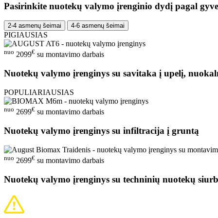
Pasirinkite nuotekų valymo įrenginio dydį pagal gyve
2-4 asmenų šeimai
4-6 asmenų šeimai
PIGIAUSIAS
nuo
€
2099
su montavimo darbais
Nuotekų valymo įrenginys su savitaka į upelį, nuokal
POPULIARIAUSIAS
nuo
€
2699
su montavimo darbais
Nuotekų valymo įrenginys su infiltracija į gruntą
nuo
€
2699
su montavimo darbais
Nuotekų valymo įrenginys su techninių nuotekų siurb