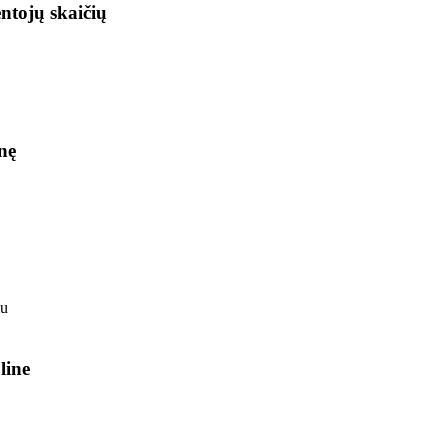
ntojų skaičių
nę
line