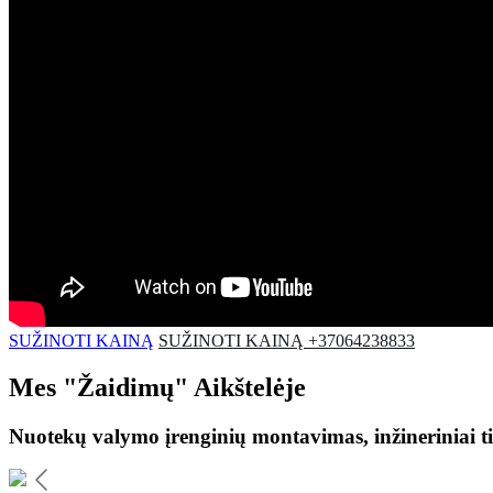
SUŽINOTI KAINĄ
SUŽINOTI KAINĄ +37064238833
Mes
"Žaidimų"
Aikštelėje
Nuotekų valymo įrenginių montavimas, inžineriniai ti