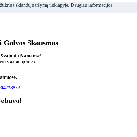
užtikrina sklandų naršymą tinklapyje.
Daugiau informacijos
ti Galvos Skausmas
 Svajonių Namams?
kėmis garantijomis?
namuose.
64238833
Nebuvo!