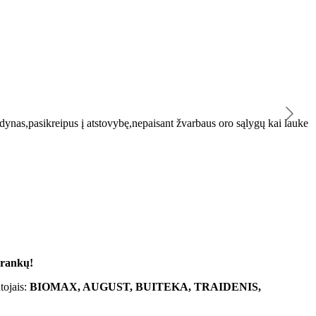
K
ynas,pasikreipus į atstovybę,nepaisant žvarbaus oro sąlygų kai lauke
"
 rankų!
tojais:
BIOMAX, AUGUST, BUITEKA, TRAIDENIS,