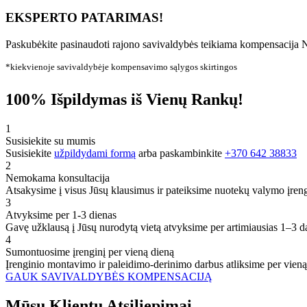
EKSPERTO PATARIMAS!
Paskubėkite pasinaudoti rajono savivaldybės teikiama kompensacija N
*kiekvienoje savivaldybėje kompensavimo sąlygos skirtingos
100% Išpildymas iš Vienų Rankų!
1
Susisiekite su mumis
Susisiekite
užpildydami formą
arba paskambinkite
+370 642 38833
2
Nemokama konsultacija
Atsakysime į visus Jūsų klausimus ir pateiksime nuotekų valymo įren
3
Atvyksime per 1-3 dienas
Gavę užklausą į Jūsų nurodytą vietą atvyksime per artimiausias 1–3 d
4
Sumontuosime įrenginį per vieną dieną
Įrenginio montavimo ir paleidimo-derinimo darbus atliksime per vieną
GAUK SAVIVALDYBĖS KOMPENSACIJĄ
Mūsų
Klientų
Atsiliepimai