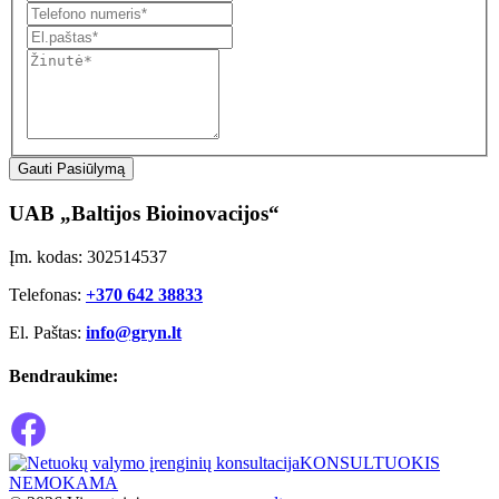
Gauti Pasiūlymą
UAB „Baltijos Bioinovacijos“
Įm. kodas: 302514537
Telefonas:
+370 642 38833
El. Paštas:
info@gryn.lt
Bendraukime:
KONSULTUOKIS
NEMOKAMA