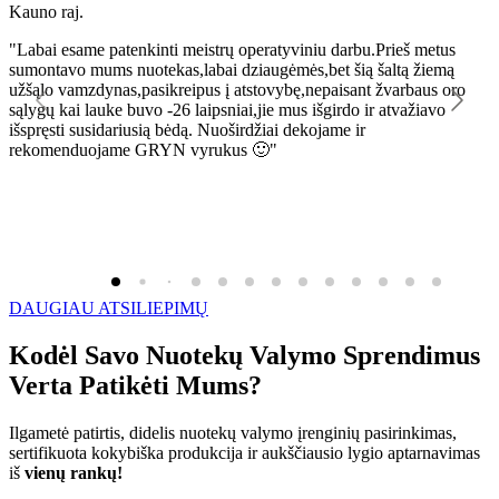
Kauno raj.
K
"Labai esame patenkinti meistrų operatyviniu darbu.Prieš metus
"
sumontavo mums nuotekas,labai dziaugėmės,bet šią šaltą žiemą
l
užšąlo vamzdynas,pasikreipus į atstovybę,nepaisant žvarbaus oro
R
sąlygų kai lauke buvo -26 laipsniai,jie mus išgirdo ir atvažiavo
išspręsti susidariusią bėdą. Nuoširdžiai dekojame ir
rekomenduojame GRYN vyrukus 🙂"
DAUGIAU ATSILIEPIMŲ
Kodėl Savo Nuotekų Valymo Sprendimus
Verta Patikėti Mums?
Ilgametė patirtis, didelis nuotekų valymo įrenginių pasirinkimas,
sertifikuota kokybiška produkcija ir aukščiausio lygio aptarnavimas
iš
vienų rankų!