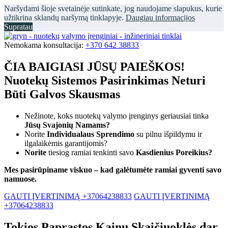
Naršydami šioje svetainėje sutinkate, jog naudojame slapukus, kurie
užtikrina sklandų naršymą tinklapyje.
Daugiau informacijos
Supratau
Nemokama konsultacija:
+370 642 38833
ČIA BAIGIASI JŪSŲ PAIEŠKOS!
Nuotekų Sistemos Pasirinkimas Neturi
Būti Galvos Skausmas
Nežinote, koks nuotekų valymo įrenginys geriausiai tinka
Jūsų Svajonių Namams?
Norite
Individualaus Sprendimo
su pilnu išpildymu ir
ilgalaikėmis garantijomis?
Norite
tiesiog ramiai tenkinti savo
Kasdienius Poreikius?
Mes pasirūpiname viskuo – kad galėtumėte ramiai gyventi savo
namuose.
GAUTI ĮVERTINIMĄ +37064238833
GAUTI ĮVERTINIMĄ
+37064238833
Tokios Paprastos Kainų Skaičiuoklės dar