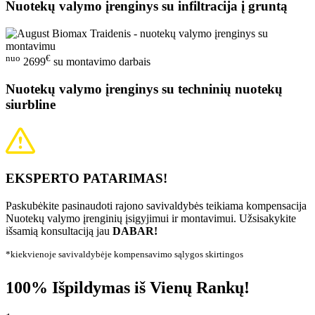
Nuotekų valymo įrenginys su infiltracija į gruntą
nuo
€
2699
su montavimo darbais
Nuotekų valymo įrenginys su techninių nuotekų
siurbline
EKSPERTO PATARIMAS!
Paskubėkite pasinaudoti rajono savivaldybės teikiama kompensacija
Nuotekų valymo įrenginių įsigyjimui ir montavimui. Užsisakykite
išsamią konsultaciją jau
DABAR!
*kiekvienoje savivaldybėje kompensavimo sąlygos skirtingos
100% Išpildymas iš Vienų Rankų!