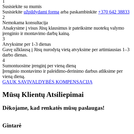
1
Susisiekite su mumis
Susisiekite
užpildydami formą
arba paskambinkite
+370 642 38833
2
Nemokama konsultacija
Atsakysime į visus Jūsų klausimus ir pateiksime nuotekų valymo
įrenginio ir montavimo darbų kainą.
3
Atvyksime per 1-3 dienas
Gavę užklausą į Jūsų nurodytą vietą atvyksime per artimiausias 1–3
darbo dienas.
4
Sumontuosime įrenginį per vieną dieną
Įrenginio montavimo ir paleidimo-derinimo darbus atliksime per
vieną dieną.
GAUK SAVIVALDYBĖS KOMPENSACIJĄ
Mūsų
Klientų
Atsiliepimai
Dėkojame, kad renkatės mūsų paslaugas!
Gintarė