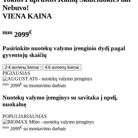
Nebuvo!
VIENA KAINA
nuo
€
2099
Pasirinkite nuotekų valymo įrenginio dydį pagal
gyventojų skaičių
2-4 asmenų šeimai
4-6 asmenų šeimai
PIGIAUSIAS
nuo
€
2099
su montavimo darbais
Nuotekų valymo įrenginys su savitaka į upelį,
nuokalnę
POPULIARIAUSIAS
nuo
€
2699
su montavimo darbais