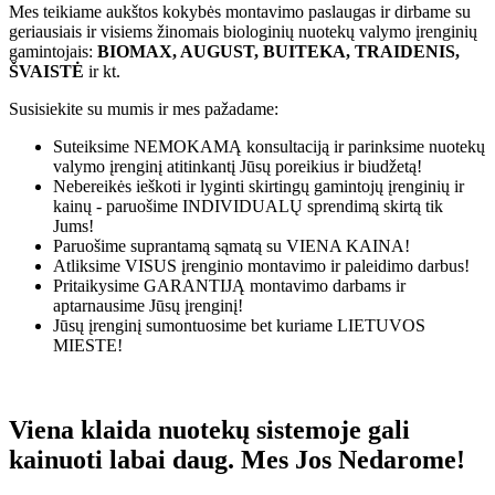
Mes teikiame aukštos kokybės montavimo paslaugas ir dirbame su
geriausiais ir visiems žinomais biologinių nuotekų valymo įrenginių
gamintojais:
BIOMAX, AUGUST, BUITEKA, TRAIDENIS,
ŠVAISTĖ
ir kt.
Susisiekite su mumis ir mes pažadame:
Suteiksime
NEMOKAMĄ
konsultaciją ir parinksime nuotekų
valymo įrenginį atitinkantį Jūsų poreikius ir biudžetą!
Nebereikės ieškoti ir lyginti skirtingų gamintojų įrenginių ir
kainų - paruošime
INDIVIDUALŲ
sprendimą skirtą tik
Jums!
Paruošime suprantamą sąmatą su
VIENA KAINA!
Atliksime
VISUS
įrenginio montavimo ir paleidimo darbus!
Pritaikysime
GARANTIJĄ
montavimo darbams ir
aptarnausime Jūsų įrenginį!
Jūsų įrenginį sumontuosime bet kuriame
LIETUVOS
MIESTE!
Viena klaida nuotekų sistemoje gali
kainuoti labai daug. Mes Jos Nedarome!