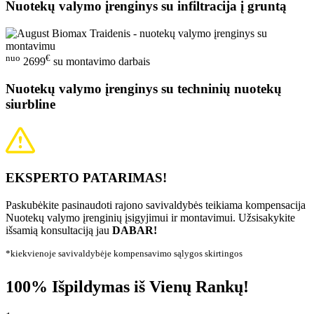
Nuotekų valymo įrenginys su infiltracija į gruntą
nuo
€
2699
su montavimo darbais
Nuotekų valymo įrenginys su techninių nuotekų
siurbline
EKSPERTO PATARIMAS!
Paskubėkite pasinaudoti rajono savivaldybės teikiama kompensacija
Nuotekų valymo įrenginių įsigyjimui ir montavimui. Užsisakykite
išsamią konsultaciją jau
DABAR!
*kiekvienoje savivaldybėje kompensavimo sąlygos skirtingos
100% Išpildymas iš Vienų Rankų!