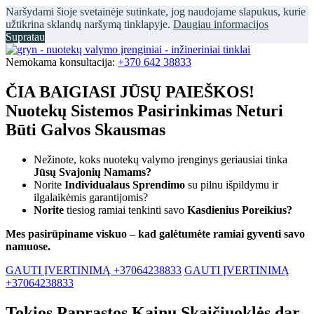
Naršydami šioje svetainėje sutinkate, jog naudojame slapukus, kurie
užtikrina sklandų naršymą tinklapyje.
Daugiau informacijos
Supratau
Nemokama konsultacija:
+370 642 38833
ČIA BAIGIASI JŪSŲ PAIEŠKOS!
Nuotekų Sistemos Pasirinkimas Neturi
Būti Galvos Skausmas
Nežinote, koks nuotekų valymo įrenginys geriausiai tinka
Jūsų Svajonių Namams?
Norite
Individualaus Sprendimo
su pilnu išpildymu ir
ilgalaikėmis garantijomis?
Norite
tiesiog ramiai tenkinti savo
Kasdienius Poreikius?
Mes pasirūpiname viskuo – kad galėtumėte ramiai gyventi savo
namuose.
GAUTI ĮVERTINIMĄ +37064238833
GAUTI ĮVERTINIMĄ
+37064238833
Tokios Paprastos Kainų Skaičiuoklės dar