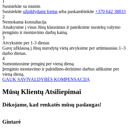
1
Susisiekite su mumis
Susisiekite
užpildydami formą
arba paskambinkite
+370 642 38833
2
Nemokama konsultacija
Atsakysime į visus Jūsų klausimus ir pateiksime nuotekų valymo
įrenginio ir montavimo darbų kainą.
3
Atvyksime per 1-3 dienas
Gavę užklausą į Jūsų nurodytą vietą atvyksime per artimiausias 1–3
darbo dienas.
4
Sumontuosime įrenginį per vieną dieną
Įrenginio montavimo ir paleidimo-derinimo darbus atliksime per
vieną dieną.
GAUK SAVIVALDYBĖS KOMPENSACIJĄ
Mūsų
Klientų
Atsiliepimai
Dėkojame, kad renkatės mūsų paslaugas!
Gintarė