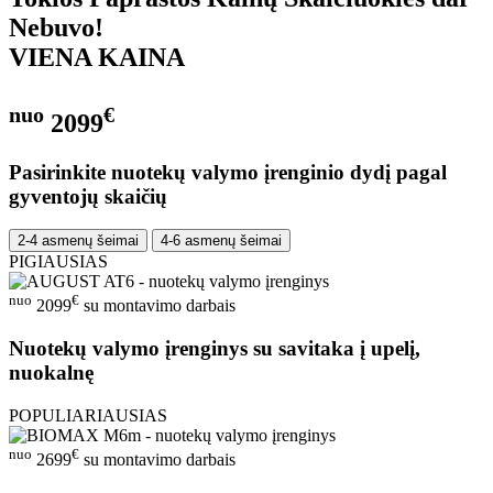
Nebuvo!
VIENA KAINA
nuo
€
2099
Pasirinkite nuotekų valymo įrenginio dydį pagal
gyventojų skaičių
2-4 asmenų šeimai
4-6 asmenų šeimai
PIGIAUSIAS
nuo
€
2099
su montavimo darbais
Nuotekų valymo įrenginys su savitaka į upelį,
nuokalnę
POPULIARIAUSIAS
nuo
€
2699
su montavimo darbais