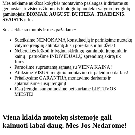
Mes teikiame aukštos kokybės montavimo paslaugas ir dirbame su
geriausiais ir visiems žinomais biologinių nuotekų valymo įrenginių
gamintojais:
BIOMAX, AUGUST, BUITEKA, TRAIDENIS,
ŠVAISTĖ
ir kt.
Susisiekite su mumis ir mes pažadame:
Suteiksime
NEMOKAMĄ
konsultaciją ir parinksime nuotekų
valymo įrenginį atitinkantį Jūsų poreikius ir biudžetą!
Nebereikės ieškoti ir lyginti skirtingų gamintojų įrenginių ir
kainų - paruošime
INDIVIDUALŲ
sprendimą skirtą tik
Jums!
Paruošime suprantamą sąmatą su
VIENA KAINA!
Atliksime
VISUS
įrenginio montavimo ir paleidimo darbus!
Pritaikysime
GARANTIJĄ
montavimo darbams ir
aptarnausime Jūsų įrenginį!
Jūsų įrenginį sumontuosime bet kuriame
LIETUVOS
MIESTE!
Viena klaida nuotekų sistemoje gali
kainuoti labai daug. Mes Jos Nedarome!