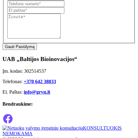
Gauti Pasiūlymą
UAB „Baltijos Bioinovacijos“
Įm. kodas: 302514537
Telefonas:
+370 642 38833
El. Paštas:
info@gryn.lt
Bendraukime:
KONSULTUOKIS
NEMOKAMA