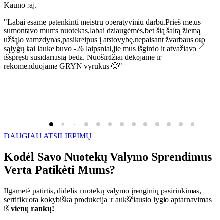
Kauno raj.
K
"Labai esame patenkinti meistrų operatyviniu darbu.Prieš metus
"
sumontavo mums nuotekas,labai dziaugėmės,bet šią šaltą žiemą
l
užšąlo vamzdynas,pasikreipus į atstovybę,nepaisant žvarbaus oro
R
sąlygų kai lauke buvo -26 laipsniai,jie mus išgirdo ir atvažiavo
išspręsti susidariusią bėdą. Nuoširdžiai dekojame ir
rekomenduojame GRYN vyrukus 🙂"
DAUGIAU ATSILIEPIMŲ
Kodėl Savo Nuotekų Valymo Sprendimus
Verta Patikėti Mums?
Ilgametė patirtis, didelis nuotekų valymo įrenginių pasirinkimas,
sertifikuota kokybiška produkcija ir aukščiausio lygio aptarnavimas
iš
vienų rankų!